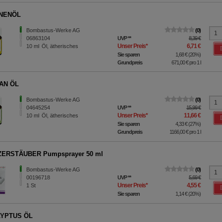
NENÖL
Bombastus-Werke AG
0
06863104
UVP
**
8,39 €
Unser Preis
*
6,71 €
10
ml
Öl, ätherisches
Sie sparen
1,68 €
(
20%
)
Grundpreis
671,00 €
pro 1 l
AN ÖL
Bombastus-Werke AG
0
04645254
UVP
**
15,99 €
Unser Preis
*
11,66 €
10
ml
Öl, ätherisches
Sie sparen
4,33 €
(
27%
)
Grundpreis
1166,00 €
pro 1 l
ERSTÄUBER Pumpsprayer 50 ml
Bombastus-Werke AG
0
00196718
UVP
**
5,69 €
Unser Preis
*
4,55 €
1
St
Sie sparen
1,14 €
(
20%
)
YPTUS ÖL