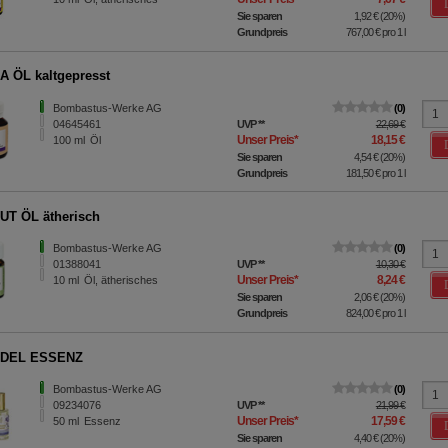
Sie sparen
1,92 €
(
20%
)
Grundpreis
767,00 €
pro 1 l
 ÖL kaltgepresst
Bombastus-Werke AG
0
04645461
UVP
**
22,69 €
Unser Preis
*
18,15 €
100
ml
Öl
Sie sparen
4,54 €
(
20%
)
Grundpreis
181,50 €
pro 1 l
T ÖL ätherisch
Bombastus-Werke AG
0
01388041
UVP
**
10,30 €
Unser Preis
*
8,24 €
10
ml
Öl, ätherisches
Sie sparen
2,06 €
(
20%
)
Grundpreis
824,00 €
pro 1 l
DEL ESSENZ
Bombastus-Werke AG
0
09234076
UVP
**
21,99 €
Unser Preis
*
17,59 €
50
ml
Essenz
Sie sparen
4,40 €
(
20%
)