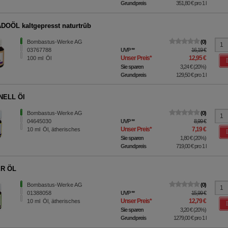
Grundpreis
351,80 €
pro 1 l
OÖL kaltgepresst naturtrüb
Bombastus-Werke AG
0
03767788
UVP
**
16,19 €
Unser Preis
*
12,95 €
100
ml
Öl
Sie sparen
3,24 €
(
20%
)
Grundpreis
129,50 €
pro 1 l
NELL Öl
Bombastus-Werke AG
0
04645030
UVP
**
8,99 €
Unser Preis
*
7,19 €
10
ml
Öl, ätherisches
Sie sparen
1,80 €
(
20%
)
Grundpreis
719,00 €
pro 1 l
R ÖL
Bombastus-Werke AG
0
01388058
UVP
**
15,99 €
Unser Preis
*
12,79 €
10
ml
Öl, ätherisches
Sie sparen
3,20 €
(
20%
)
Grundpreis
1279,00 €
pro 1 l