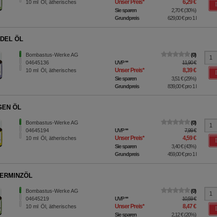
Unser Preis
*
6,29 €
10
ml
Öl, ätherisches
Sie sparen
2,70 €
(
30%
)
Grundpreis
629,00 €
pro 1 l
DEL ÖL
Bombastus-Werke AG
0
04645136
UVP
**
11,90 €
Unser Preis
*
8,39 €
10
ml
Öl, ätherisches
Sie sparen
3,51 €
(
29%
)
Grundpreis
839,00 €
pro 1 l
GEN ÖL
Bombastus-Werke AG
0
04645194
UVP
**
7,99 €
Unser Preis
*
4,59 €
10
ml
Öl, ätherisches
Sie sparen
3,40 €
(
43%
)
Grundpreis
459,00 €
pro 1 l
ERMINZÖL
Bombastus-Werke AG
0
04645219
UVP
**
10,59 €
Unser Preis
*
8,47 €
10
ml
Öl, ätherisches
Sie sparen
2,12 €
(
20%
)