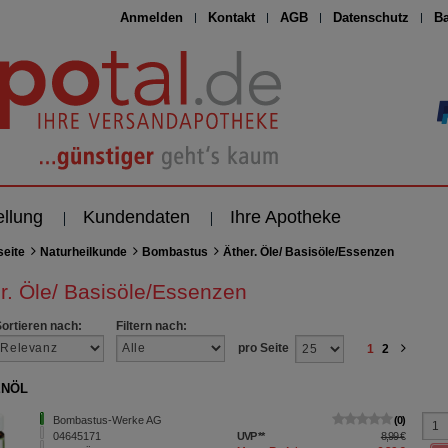
Anmelden
Kontakt
AGB
Datenschutz
Ba
ellung
Kundendaten
Ihre Apotheke
seite
Naturheilkunde
Bombastus
Äther. Öle/ Basisöle/Essenzen
r. Öle/ Basisöle/Essenzen
Sortieren nach:
Filtern nach:
pro Seite
1
2
ENÖL
Bombastus-Werke AG
0
04645171
UVP
**
8,99 €