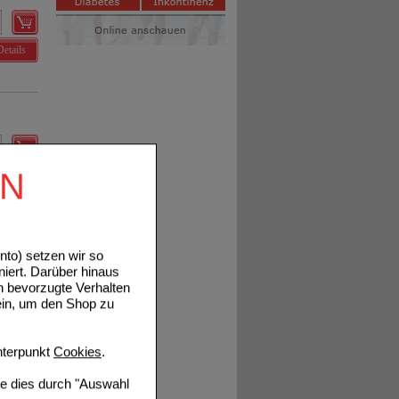
Details
EN
Details
to) setzen wir so
niert. Darüber hinaus
n bevorzugte Verhalten
Details
ein, um den Shop zu
terpunkt
Cookies
.
ie dies durch "Auswahl