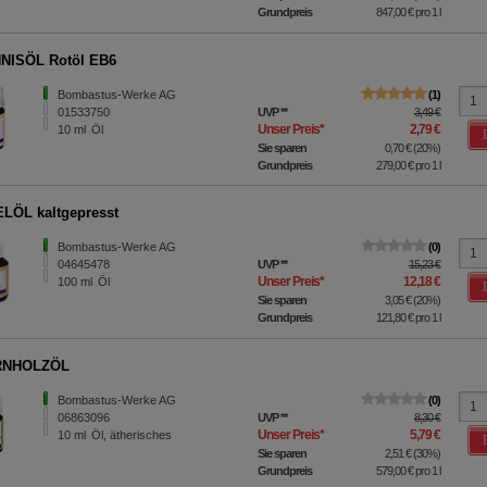
Grundpreis
847,00 €
pro 1 l
NISÖL Rotöl EB6
Bombastus-Werke AG
1
01533750
UVP
**
3,49 €
Unser Preis
*
2,79 €
10
ml
Öl
Sie sparen
0,70 €
(
20%
)
Grundpreis
279,00 €
pro 1 l
LÖL kaltgepresst
Bombastus-Werke AG
0
04645478
UVP
**
15,23 €
Unser Preis
*
12,18 €
100
ml
Öl
Sie sparen
3,05 €
(
20%
)
Grundpreis
121,80 €
pro 1 l
RNHOLZÖL
Bombastus-Werke AG
0
06863096
UVP
**
8,30 €
Unser Preis
*
5,79 €
10
ml
Öl, ätherisches
Sie sparen
2,51 €
(
30%
)
Grundpreis
579,00 €
pro 1 l