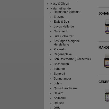
Nase & Ohren
Naturheilkunde
Hofmann & Sommer
JOHAN
Enzyme
Etuis & Sets
Luvos Heilerde
Gutsmiedl
Jura Gollwitzer
Lösungen & eigene
Herstellung
MANDE
Presselin
Regenaplexe
Schüsslersalze (Biochemie)
Bachblüten
Zubehör
Sanorell
Sonnenmoor
CEDE
orthim
Quiris Healthcare
Hevert
Apimanu
Dreluso
DHU