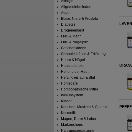
Allergie
Allgemeinbefinden
Augen
Blase, Niere & Prostata
LAVEN
Diabetes
Drogeriemarkt
Frau & Mann
Fuß- & Nagelpilz
Geschenkideen
Grippale Infekte & Erkältung
Haare & Nägel
ORAN
Hausapotheke
Heilung der Haut
Herz, Kreislauf & Blut
Homecare
Homöopathische Mittel
Immunsystem
Kinder
PFEFF
Knochen, Muskeln & Gelenke
Kosmetik
Magen, Darm & Leber
Markenshops
Nahrungsergänzung