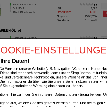
Bombastus-Werke AG
0
04645047
UVP
**
7,89 €
Unser Preis
*
6,31 €
10
ml
Öl, ätherisches
Sie sparen
1,58 €
(
20%
)
Grundpreis
631,00 €
pro 1 l
RINEN ÖL rot
Bombastus-Werke AG
0
01388064
UVP
**
10,69 €
Unser Preis
*
7,35 €
10
ml
Öl, ätherisches
OOKIE-EINSTELLUNG
Sie sparen
3,34 €
(
31%
)
Grundpreis
735,00 €
pro 1 l
Ihre Daten!
L ÖL ätherisch
e Funktion unserer Website (z.B. Navigation, Warenkorb, Kundenkon
Bombastus-Werke AG
0
Diese sind technisch notwendig, damit unser Shop überhaupt funktio
04645113
UVP
**
9,59 €
ixel und vergleichbare Technologien, unsere Website an das von Ihne
Unser Preis
*
7,67 €
10
ml
Öl, ätherisches
ie Informationen darüber, wie Sie unsere Seiten nutzen, setzen wir 
Sie sparen
1,92 €
(
20%
)
auf Sie zugeschnittene Werbung einblenden zu können.
Grundpreis
767,00 €
pro 1 l
ionen hierzu finden Sie in unserer
Datenschutzerklärung
bei dem Un
 ÖL ätherisch
folgend aus, welche Cookies gesetzt werden dürfen, und bestätigen S
Bombastus-Werke AG
0