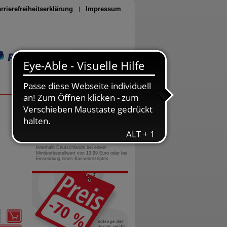
rrierefreiheitserklärung
Impressum
Seite drucken
0800-10 11 422
gebührenfreie Rufnummer
Versandkostenfrei
innerhalb Deutschlands bei einem
Mindestbestellwert von 13,99 Euro oder bei
Einsendung eines Kassenrezeptes