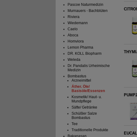
Pascoe Naturmedizin
CITRO
Murnauers - Bachblüten
Riviera
Wiedemann
Caelo
Aboca
Homviora
Lemon Pharma
THYMI
DR. KOLL Biopharm
Weleda
Dr. Pandalis Urheimische
Medizin
Bombastus
Arzneimittel
Äther. Öle/
Basisöle/Essenzen
PUMPZ
Kosmetik/ Haut- u.
Mundpflege
Säfte/ Getränke
Schüßler Salze
Bombastus
Tee
Traditionelle Produkte
EUCAL
Bakanasan