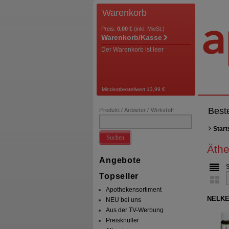
Warenkorb
Preis:
0,00 €
(inkl. MwSt.)
Warenkorb/Kasse
Der Warenkorb ist leer
Mindestbestellwert 13,99 €
Best
Produkt / Anbieter / Wirkstoff
Start
Suchen
Äthe
Angebote
Topseller
Apothekensortiment
NELK
NEU bei uns
Aus der TV-Werbung
Preisknüller