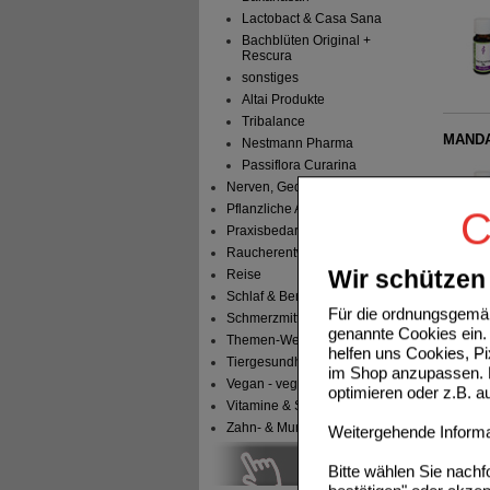
Lactobact & Casa Sana
Bachblüten Original +
Rescura
sonstiges
Altai Produkte
Tribalance
MANDA
Nestmann Pharma
Passiflora Curarina
Nerven, Gedächtnis & Gemüt
Pflanzliche Arzneimittel
C
Praxisbedarf
Raucherentwöhnung
Wir schützen 
Reise
KÜMME
Schlaf & Beruhigung
Für die ordnungsgemäß
Schmerzmittel
genannte Cookies ein. 
Themen-Welten
helfen uns Cookies, P
Tiergesundheit & Tierbedarf
im Shop anzupassen. D
Vegan - vegetarisch
optimieren oder z.B. 
Vitamine & Sport
Zahn- & Mundpflege
Weitergehende Informat
SALBEI
Bitte wählen Sie nach