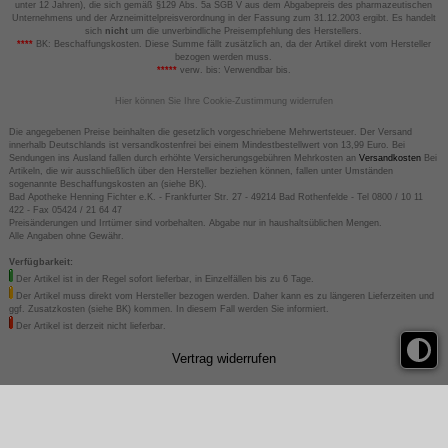
unter 12 Jahren), die sich gemäß §129 Abs. 5a SGB V aus dem Abgabepreis des pharmazeutischen
Unternehmens und der Arzneimittelpreisverordnung in der Fassung zum 31.12.2003 ergibt. Es handelt
sich
nicht
um die unverbindliche Preisempfehlung des Herstellers.
****
BK: Beschaffungskosten. Diese Summe fällt zusätzlich an, da der Artikel direkt vom Hersteller
bezogen werden muss.
*****
verw. bis: Verwendbar bis.
Hier können Sie Ihre Cookie-Zustimmung widerrufen
Die angegebenen Preise beinhalten die gesetzlich vorgeschriebene Mehrwertsteuer. Der Versand
innerhalb Deutschlands ist versandkostenfrei bei einem Mindestbestellwert von 13,99 Euro. Bei
Sendungen ins Ausland fallen durch erhöhte Versicherungsgebühren Mehrkosten an
Versandkosten
Bei
Artikeln, die wir ausschließlich über den Hersteller beziehen können, fallen unter Umständen
sogenannte Beschaffungskosten an (siehe BK).
Bad Apotheke Henning Fichter e.K. - Frankfurter Str. 27 - 49214 Bad Rothenfelde - Tel 0800 / 10 11
422 - Fax 05424 / 21 64 47
Preisänderungen und Irrtümer sind vorbehalten. Abgabe nur in haushaltsüblichen Mengen.
Alle Angaben ohne Gewähr.
Verfügbarkeit:
Der Artikel ist in der Regel sofort lieferbar, in Einzelfällen bis zu 6 Tage.
Der Artikel muss direkt vom Hersteller bezogen werden. Daher kann es zu längeren Lieferzeiten und
ggf. Zusatzkosten (siehe BK) kommen. In diesem Fall werden Sie informiert.
Der Artikel ist derzeit nicht lieferbar.
Vertrag widerrufen