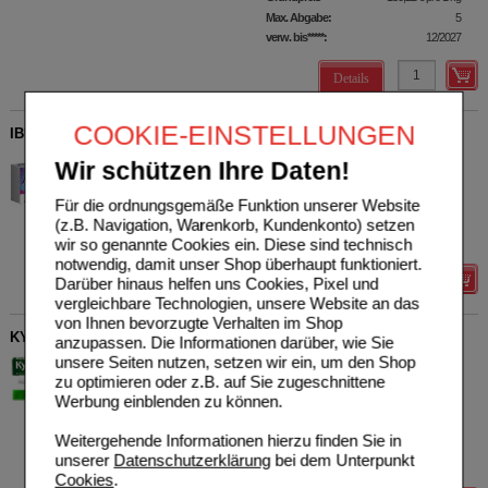
Max. Abgabe:
5
verw. bis*****:
12/2027
Details
COOKIE-EINSTELLUNGEN
IBUPROFEN Heumann Schmerztabletten 400 mg
HEUMANN PHARMA GmbH
6
Wir schützen Ihre Daten!
& Co. Generica KG
UVP
**
11,84 €
07728561
Unser Preis
*
2,49 €
Für die ordnungsgemäße Funktion unserer Website
50
St
Filmtabletten
Sie sparen
9,35 €
(
79%
)
(z.B. Navigation, Warenkorb, Kundenkonto) setzen
Max. Abgabe:
2
wir so genannte Cookies ein. Diese sind technisch
notwendig, damit unser Shop überhaupt funktioniert.
Details
Darüber hinaus helfen uns Cookies, Pixel und
vergleichbare Technologien, unsere Website an das
von Ihnen bevorzugte Verhalten im Shop
KYTTA Schmerzsalbe
anzupassen. Die Informationen darüber, wie Sie
unsere Seiten nutzen, setzen wir ein, um den Shop
WICK Pharma -
8
zu optimieren oder z.B. auf Sie zugeschnittene
Zweigniederlassung der
UVP
**
30,48 €
Procter & Gamble GmbH
Werbung einblenden zu können.
Unser Preis
*
18,19 €
10832865
Sie sparen
12,29 €
(
40%
)
150
g
Creme
Weitergehende Informationen hierzu finden Sie in
Grundpreis
121,27 €
pro 1 kg
unserer
Datenschutzerklärung
bei dem Unterpunkt
Max. Abgabe:
10
Cookies
.