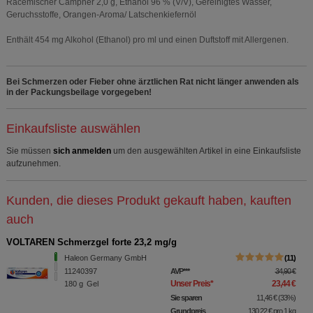
Racemischer Campher 2,0 g, Ethanol 96 % (V/V), Gereinigtes Wasser,
Geruchsstoffe, Orangen-Aroma/ Latschenkiefernöl
Enthält 454 mg Alkohol (Ethanol) pro ml und einen Duftstoff mit Allergenen.
Bei Schmerzen oder Fieber ohne ärztlichen Rat nicht länger anwenden als
in der Packungsbeilage vorgegeben!
Einkaufsliste auswählen
Sie müssen
sich anmelden
um den ausgewählten Artikel in eine Einkaufsliste
aufzunehmen.
Kunden, die dieses Produkt gekauft haben, kauften
auch
VOLTAREN Schmerzgel forte 23,2 mg/g
Haleon Germany GmbH
11
11240397
AVP
***
34,90 €
Unser Preis
*
23,44 €
180
g
Gel
Sie sparen
11,46 €
(
33%
)
Grundpreis
130,22 €
pro 1 kg