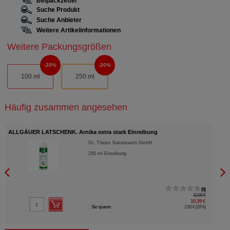
Beipackzettel
Suche Produkt
Suche Anbieter
Weitere Artikelinformationen
Weitere Packungsgrößen
20%
20%
100 ml
250 ml
Häufig zusammen angesehen
ALLGÄUER LATSCHENK. Arnika extra stark Einreibung
ALLG
Dr. Theiss Naturwaren GmbH
250
ml
Einreibung
0
12,99 €
10,39 €
Sie sparen
2,60 €
(
20%
)