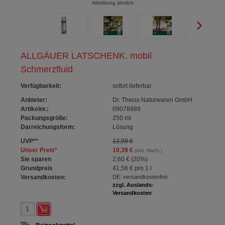
Abbildung ähnlich
ALLGÄUER LATSCHENK. mobil
Schmerzfluid
Verfügbarkeit
:
sofort lieferbar
Anbieter:
Dr. Theiss Naturwaren GmbH
Artikelnr.:
09078989
Packungsgröße:
250
ml
Darreichungsform:
Lösung
UVP
**
12,99 €
Unser Preis
*
10,39 €
(inkl. MwSt.)
Sie sparen
2,60 €
(
20%
)
Grundpreis
41,56 €
pro 1 l
Versandkosten:
DE: versandkostenfrei
zzgl. Auslands-
Versandkosten