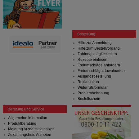
Statistik & Tracking:
Hierüber lassen sich
Informationen über die Art und Weise der Nutzung
unserer Website sammeln, mit deren Hilfe wir unsere
Website weiter für Sie optimieren können, den Inhalt
auf unserer Website aber auch die Werbung auf
Drittseiten möglichst relevant für Sie zu gestalten.
Bestellung
Bitte beachten Sie, dass Daten hierfür teilweise an
Dritte wie z.B. Google oder soziale Medien
Hilfe zur Anmeldung
übertragen werden.
Hilfe zum Bestellvorgang
Zahlungsmöglichkeiten
Rezepte einlösen
Freiumschläge anfordern
Freiumschläge downloaden
Auslandsbestellung
Reklamation
Widerrufsformular
Problembehebung
Bestellschein
Beratung und Service
Allgemeine Information
Produktberatung
Meldung Arzneimittelrisiken
Zuzahlungsfreie Arzneien