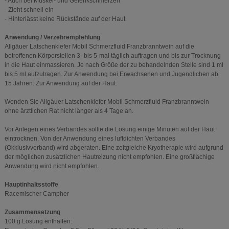
- Auch bei Muskel- und Gelenkschmerzen
- Zieht schnell ein
- Hinterlässt keine Rückstände auf der Haut
Anwendung / Verzehrempfehlung
Allgäuer Latschenkiefer Mobil Schmerzfluid Franzbranntwein auf die
betroffenen Körperstellen 3- bis 5-mal täglich auftragen und bis zur Trocknung
in die Haut einmassieren. Je nach Größe der zu behandelnden Stelle sind 1 ml
bis 5 ml aufzutragen. Zur Anwendung bei Erwachsenen und Jugendlichen ab
15 Jahren. Zur Anwendung auf der Haut.
Wenden Sie Allgäuer Latschenkiefer Mobil Schmerzfluid Franzbranntwein
ohne ärztlichen Rat nicht länger als 4 Tage an.
Vor Anlegen eines Verbandes sollte die Lösung einige Minuten auf der Haut
eintrocknen. Von der Anwendung eines luftdichten Verbandes
(Okklusivverband) wird abgeraten. Eine zeitgleiche Kryotherapie wird aufgrund
der möglichen zusätzlichen Hautreizung nicht empfohlen. Eine großflächige
Anwendung wird nicht empfohlen.
Hauptinhaltsstoffe
Racemischer Campher
Zusammensetzung
100 g Lösung enthalten: