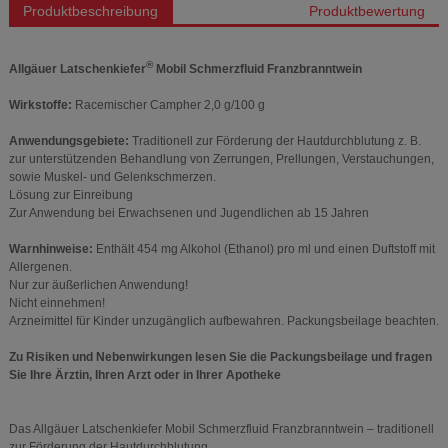
Produktbeschreibung
Produktbewertung
®
Allgäuer Latschenkiefer
Mobil Schmerzfluid Franzbranntwein
Wirkstoffe:
Racemischer Campher 2,0 g/100 g
Anwendungsgebiete:
Traditionell zur Förderung der Hautdurchblutung z. B.
zur unterstützenden Behandlung von Zerrungen, Prellungen, Verstauchungen,
sowie Muskel- und Gelenkschmerzen.
Lösung zur Einreibung
Zur Anwendung bei Erwachsenen und Jugendlichen ab 15 Jahren
Warnhinweise:
Enthält 454 mg Alkohol (Ethanol) pro ml und einen Duftstoff mit
Allergenen.
Nur zur äußerlichen Anwendung!
Nicht einnehmen!
Arzneimittel für Kinder unzugänglich aufbewahren. Packungsbeilage beachten.
Zu Risiken und Nebenwirkungen lesen Sie die Packungsbeilage und fragen
Sie Ihre Ärztin, Ihren Arzt oder in Ihrer Apotheke
Das Allgäuer Latschenkiefer Mobil Schmerzfluid Franzbranntwein – traditionell
zur Förderung der Hautdurchblutung