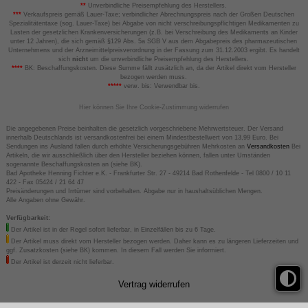
**
Unverbindliche Preisempfehlung des Herstellers.
***
Verkaufspreis gemäß Lauer-Taxe; verbindlicher Abrechnungspreis nach der Großen Deutschen
Spezialitätentaxe (sog. Lauer-Taxe) bei Abgabe von nicht verschreibungspflichtigen Medikamenten zu
Lasten der gesetzlichen Krankenversicherungen (z.B. bei Verschreibung des Medikaments an Kinder
unter 12 Jahren), die sich gemäß §129 Abs. 5a SGB V aus dem Abgabepreis des pharmazeutischen
Unternehmens und der Arzneimittelpreisverordnung in der Fassung zum 31.12.2003 ergibt. Es handelt
sich
nicht
um die unverbindliche Preisempfehlung des Herstellers.
****
BK: Beschaffungskosten. Diese Summe fällt zusätzlich an, da der Artikel direkt vom Hersteller
bezogen werden muss.
*****
verw. bis: Verwendbar bis.
Hier können Sie Ihre Cookie-Zustimmung widerrufen
Die angegebenen Preise beinhalten die gesetzlich vorgeschriebene Mehrwertsteuer. Der Versand
innerhalb Deutschlands ist versandkostenfrei bei einem Mindestbestellwert von 13,99 Euro. Bei
Sendungen ins Ausland fallen durch erhöhte Versicherungsgebühren Mehrkosten an
Versandkosten
Bei
Artikeln, die wir ausschließlich über den Hersteller beziehen können, fallen unter Umständen
sogenannte Beschaffungskosten an (siehe BK).
Bad Apotheke Henning Fichter e.K. - Frankfurter Str. 27 - 49214 Bad Rothenfelde - Tel 0800 / 10 11
422 - Fax 05424 / 21 64 47
Preisänderungen und Irrtümer sind vorbehalten. Abgabe nur in haushaltsüblichen Mengen.
Alle Angaben ohne Gewähr.
Verfügbarkeit:
Der Artikel ist in der Regel sofort lieferbar, in Einzelfällen bis zu 6 Tage.
Der Artikel muss direkt vom Hersteller bezogen werden. Daher kann es zu längeren Lieferzeiten und
ggf. Zusatzkosten (siehe BK) kommen. In diesem Fall werden Sie informiert.
Der Artikel ist derzeit nicht lieferbar.
Vertrag widerrufen