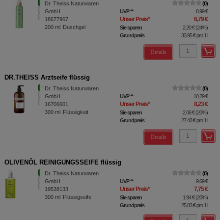
Dr. Theiss Naturwaren
0
GmbH
UVP
**
8,99 €
Unser Preis
*
6,79 €
18677967
200
ml
Duschgel
Sie sparen
2,20 €
(
24%
)
Grundpreis
33,95 €
pro 1 l
Details
DR.THEISS Arztseife flüssig
Dr. Theiss Naturwaren
0
GmbH
UVP
**
10,29 €
Unser Preis
*
8,23 €
16706601
300
ml
Flüssigkeit
Sie sparen
2,06 €
(
20%
)
Grundpreis
27,43 €
pro 1 l
Details
OLIVENÖL REINIGUNGSSEIFE flüssig
Dr. Theiss Naturwaren
0
GmbH
UVP
**
9,69 €
Unser Preis
*
7,75 €
19538133
300
ml
Flüssigseife
Sie sparen
1,94 €
(
20%
)
Grundpreis
25,83 €
pro 1 l