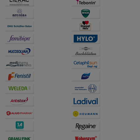
betreiben.
Statistik & Tracking:
Hierüber lassen sich
Informationen über die Art und Weise der Nutzung
unserer Website sammeln, mit deren Hilfe wir unsere
Website weiter für Sie optimieren können, den Inhalt
auf unserer Website aber auch die Werbung auf
Drittseiten möglichst relevant für Sie zu gestalten.
Bitte beachten Sie, dass Daten hierfür teilweise an
Dritte wie z.B. Google oder soziale Medien
übertragen werden.