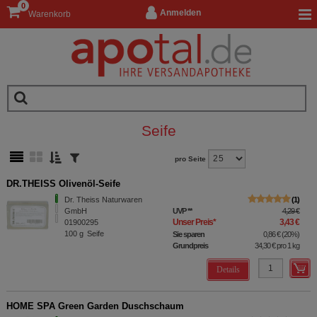
0
Anmelden
Warenkorb
Seife
pro Seite
DR.THEISS Olivenöl-Seife
Dr. Theiss Naturwaren
1
GmbH
UVP
**
4,29 €
Unser Preis
*
3,43 €
01900295
100
g
Seife
Sie sparen
0,86 €
(
20%
)
Grundpreis
34,30 €
pro 1 kg
Details
HOME SPA Green Garden Duschschaum