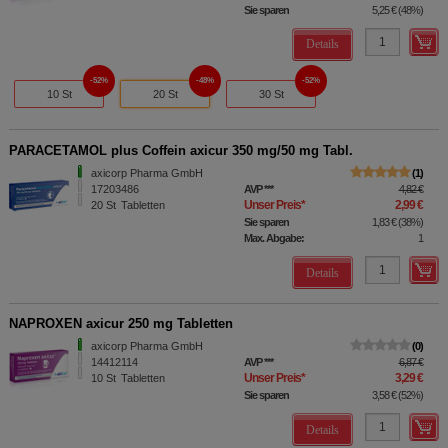
Sie sparen
5,25 €
(
48%
)
Details
52%
48%
52%
10 St
20 St
30 St
PARACETAMOL plus Coffein axicur 350 mg/50 mg Tabl.
axicorp Pharma GmbH
1
17203486
AVP
***
4,82 €
Unser Preis
*
2,99 €
20
St
Tabletten
Sie sparen
1,83 €
(
38%
)
Max. Abgabe:
1
Details
NAPROXEN axicur 250 mg Tabletten
axicorp Pharma GmbH
0
14412114
AVP
***
6,87 €
Unser Preis
*
3,29 €
10
St
Tabletten
Sie sparen
3,58 €
(
52%
)
Details