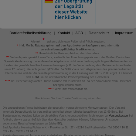
Barrierefreiheitserklärung
Kontakt
AGB
Datenschutz
Impressum
Alle mit
gekennzeichneten Felder sind Pflichtangaben.
*
inkl. MwSt. Rabatte gelten auf den Apothekenverkaufspreis und nicht für
verschreibungspflichtige Medikamente.
**
Unverbindliche Preisempfehlung des Herstellers.
***
Verkaufspreis gemäß Lauer-Taxe; verbindlicher Abrechnungspreis nach der Großen Deutschen
Spezialitätentaxe (sog. Lauer-Taxe) bei Abgabe von nicht verschreibungspflichtigen Medikamenten zu
Lasten der gesetzlichen Krankenversicherungen (z.B. bei Verschreibung des Medikaments an Kinder
unter 12 Jahren), die sich gemäß §129 Abs. 5a SGB V aus dem Abgabepreis des pharmazeutischen
Unternehmens und der Arzneimittelpreisverordnung in der Fassung zum 31.12.2003 ergibt. Es handelt
sich
nicht
um die unverbindliche Preisempfehlung des Herstellers.
****
BK: Beschaffungskosten. Diese Summe fällt zusätzlich an, da der Artikel direkt vom Hersteller
bezogen werden muss.
*****
verw. bis: Verwendbar bis.
Hier können Sie Ihre Cookie-Zustimmung widerrufen
Die angegebenen Preise beinhalten die gesetzlich vorgeschriebene Mehrwertsteuer. Der Versand
innerhalb Deutschlands ist versandkostenfrei bei einem Mindestbestellwert von 13,99 Euro. Bei
Sendungen ins Ausland fallen durch erhöhte Versicherungsgebühren Mehrkosten an
Versandkosten
Bei
Artikeln, die wir ausschließlich über den Hersteller beziehen können, fallen unter Umständen
sogenannte Beschaffungskosten an (siehe BK).
Bad Apotheke Henning Fichter e.K. - Frankfurter Str. 27 - 49214 Bad Rothenfelde - Tel 0800 / 10 11
422 - Fax 05424 / 21 64 47
Preisänderungen und Irrtümer sind vorbehalten. Abgabe nur in haushaltsüblichen Mengen.