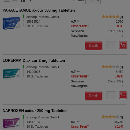
pro Seite
PARACETAMOL axicur 500 mg Tabletten
axicorp Pharma GmbH
2
15613524
AVP
***
2,76 €
Unser Preis
*
0,83 €
20
St
Tabletten
Sie sparen
1,93 €
(
70%
)
Max. Abgabe:
1
Details
LOPERAMID axicur 2 mg Tabletten
axicorp Pharma GmbH
2
14299913
AVP
***
3,45 €
Unser Preis
*
0,99 €
10
St
Tabletten
Sie sparen
2,46 €
(
71%
)
Max. Abgabe:
1
Details
NAPROXEN axicur 250 mg Tabletten
axicorp Pharma GmbH
3
14412137
AVP
***
14,77 €
Unser Preis
*
7,15 €
30
St
Tabletten