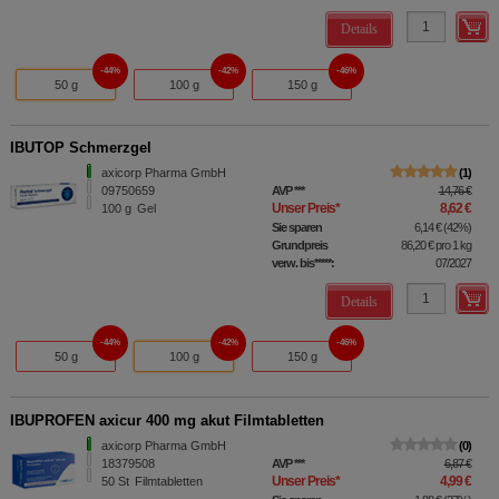
Details
44%
42%
46%
50 g
100 g
150 g
IBUTOP Schmerzgel
axicorp Pharma GmbH
1
09750659
AVP
***
14,76 €
Unser Preis
*
8,62 €
100
g
Gel
Sie sparen
6,14 €
(
42%
)
Grundpreis
86,20 €
pro 1 kg
verw. bis*****:
07/2027
Details
44%
42%
46%
50 g
100 g
150 g
IBUPROFEN axicur 400 mg akut Filmtabletten
axicorp Pharma GmbH
0
18379508
AVP
***
6,87 €
Unser Preis
*
4,99 €
50
St
Filmtabletten