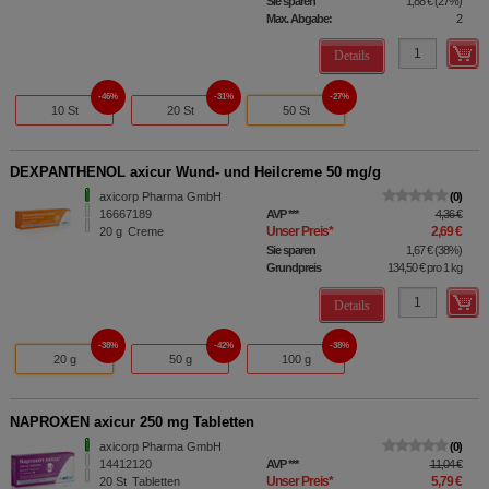
Sie sparen
1,88 €
(
27%
)
Max. Abgabe:
2
Details
46%
31%
27%
10 St
20 St
50 St
DEXPANTHENOL axicur Wund- und Heilcreme 50 mg/g
axicorp Pharma GmbH
0
16667189
AVP
***
4,36 €
Unser Preis
*
2,69 €
20
g
Creme
Sie sparen
1,67 €
(
38%
)
Grundpreis
134,50 €
pro 1 kg
Details
38%
42%
38%
20 g
50 g
100 g
NAPROXEN axicur 250 mg Tabletten
axicorp Pharma GmbH
0
14412120
AVP
***
11,04 €
Unser Preis
*
5,79 €
20
St
Tabletten