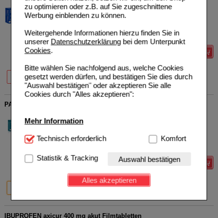
axicorp Pharma GmbH
0
zu optimieren oder z.B. auf Sie zugeschnittene
18379483
AVP
***
2,89 €
Werbung einblenden zu können.
Unser Preis
*
1,99 €
20
St
Filmtabletten
Sie sparen
0,90 €
(
31%
)
Weitergehende Informationen hierzu finden Sie in
Max. Abgabe:
5
unserer
Datenschutzerklärung
bei dem Unterpunkt
Cookies
.
Details
Bitte wählen Sie nachfolgend aus, welche Cookies
46%
31%
27%
gesetzt werden dürfen, und bestätigen Sie dies durch
10 St
20 St
50 St
"Auswahl bestätigen" oder akzeptieren Sie alle
Cookies durch "Alles akzeptieren":
PANTOPRAZOL axicur 20 mg magensaftres.Tabletten
axicorp Pharma GmbH
0
Mehr Information
14293460
AVP
***
5,34 €
Unser Preis
*
3,39 €
7
St
Tabletten,
Technisch Notwendig:
Technisch erforderlich
Hierbei handelt es sich um
Komfort
magensaftresistent
Sie sparen
1,95 €
(
37%
)
Cookies, die für die Grundfunktionen unserer
Max. Abgabe:
2
Website notwendig sind (z.B. Navigation, Warenkorb,
Statistik & Tracking
Auswahl bestätigen
Details
Kundenkonto), weshalb auf diese nicht verzichtet
werden kann.
Alles akzeptieren
37%
70%
7 St
14 St
Komfort:
Diese Cookies werden genutzt um das
Einkaufserlebnis noch ansprechender zu gestalten,
beispielsweise für die Wiedererkennung des
IBUPROFEN axicur 400 mg akut Filmtabletten
Besuchers oder unsere Seite an bevorzugte