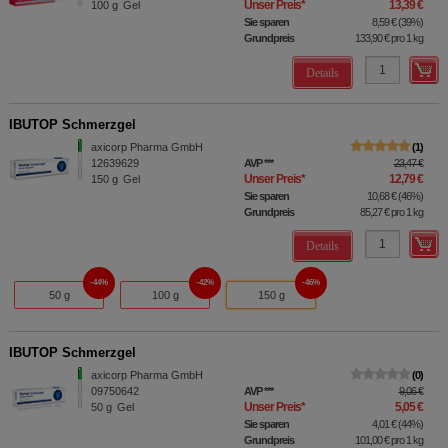
Unser Preis
*
13,39 €
100
g
Gel
Sie sparen
8,59 €
(
39%
)
Grundpreis
133,90 €
pro 1 kg
Details
IBUTOP Schmerzgel
axicorp Pharma GmbH
1
12639629
AVP
***
23,47 €
Unser Preis
*
12,79 €
150
g
Gel
Sie sparen
10,68 €
(
46%
)
Grundpreis
85,27 €
pro 1 kg
Details
44%
42%
46%
50 g
100 g
150 g
IBUTOP Schmerzgel
axicorp Pharma GmbH
0
09750642
AVP
***
9,06 €
Unser Preis
*
5,05 €
50
g
Gel
Sie sparen
4,01 €
(
44%
)
Grundpreis
101,00 €
pro 1 kg