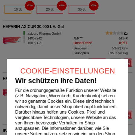
52%
48%
52%
10 St
20 St
30 St
HEPARIN AXICUR 30.000 I.E. Gel
axicorp Pharma GmbH
1
14052242
AVP
***
14,34 €
Unser Preis
*
8,95 €
100
g
Gel
Sie sparen
5,39 €
(
38%
)
Grundpreis
89,50 €
pro 1 kg
Details
COOKIE-EINSTELLUNGEN
HEPARIN AXICUR 30.000 I.E. Salbe
Wir schützen Ihre Daten!
axicorp Pharma GmbH
0
Für die ordnungsgemäße Funktion unserer Website
14052259
AVP
***
19,25 €
Unser Preis
*
11,95 €
(z.B. Navigation, Warenkorb, Kundenkonto) setzen
100
g
Salbe
Sie sparen
7,30 €
(
38%
)
wir so genannte Cookies ein. Diese sind technisch
Grundpreis
119,50 €
pro 1 kg
notwendig, damit unser Shop überhaupt funktioniert.
Darüber hinaus helfen uns Cookies, Pixel und
Details
vergleichbare Technologien, unsere Website an das
von Ihnen bevorzugte Verhalten im Shop
anzupassen. Die Informationen darüber, wie Sie
IBUPROFEN axicur 400 mg akut Filmtabletten
unsere Seiten nutzen, setzen wir ein, um den Shop