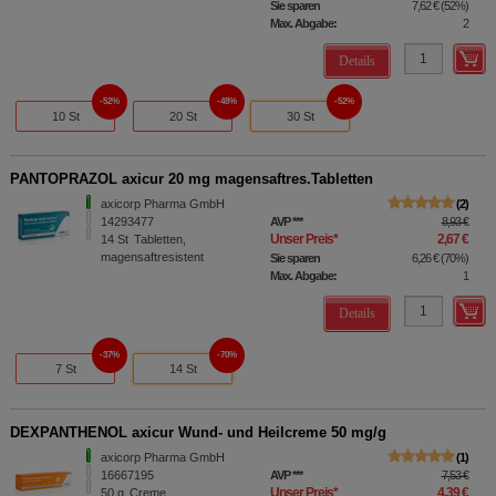
Sie sparen
7,62 €
(
52%
)
Max. Abgabe:
2
Details
52%
48%
52%
10 St
20 St
30 St
PANTOPRAZOL axicur 20 mg magensaftres.Tabletten
axicorp Pharma GmbH
2
14293477
AVP
***
8,93 €
Unser Preis
*
2,67 €
14
St
Tabletten,
magensaftresistent
Sie sparen
6,26 €
(
70%
)
Max. Abgabe:
1
Details
37%
70%
7 St
14 St
DEXPANTHENOL axicur Wund- und Heilcreme 50 mg/g
axicorp Pharma GmbH
1
16667195
AVP
***
7,53 €
Unser Preis
*
4,39 €
50
g
Creme