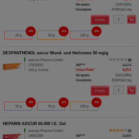
Sie sparen
3,14 €
(
42%
)
Grundpreis
87,80 €
pro 1 kg
Details
38%
42%
38%
20 g
50 g
100 g
DEXPANTHENOL axicur Wund- und Heilcreme 50 mg/g
axicorp Pharma GmbH
0
17916832
AVP
***
13,27 €
Unser Preis
*
8,25 €
100
g
Creme
Sie sparen
5,02 €
(
38%
)
Grundpreis
82,50 €
pro 1 kg
Details
38%
42%
38%
20 g
50 g
100 g
HEPARIN AXICUR 60.000 I.E. Gel
axicorp Pharma GmbH
1
14052265
AVP
***
21,98 €