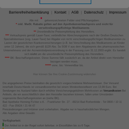
Barrierefreiheitserklärung
Kontakt
AGB
Datenschutz
Impressum
Alle mit
gekennzeichneten Felder sind Pflichtangaben.
*
inkl. MwSt. Rabatte gelten auf den Apothekenverkaufspreis und nicht für
verschreibungspflichtige Medikamente.
**
Unverbindliche Preisempfehlung des Herstellers.
***
Verkaufspreis gemäß Lauer-Taxe; verbindlicher Abrechnungspreis nach der Großen Deutschen
Spezialitätentaxe (sog. Lauer-Taxe) bei Abgabe von nicht verschreibungspflichtigen Medikamenten zu
Lasten der gesetzlichen Krankenversicherungen (z.B. bei Verschreibung des Medikaments an Kinder
unter 12 Jahren), die sich gemäß §129 Abs. 5a SGB V aus dem Abgabepreis des pharmazeutischen
Unternehmens und der Arzneimittelpreisverordnung in der Fassung zum 31.12.2003 ergibt. Es handelt
sich
nicht
um die unverbindliche Preisempfehlung des Herstellers.
****
BK: Beschaffungskosten. Diese Summe fällt zusätzlich an, da der Artikel direkt vom Hersteller
bezogen werden muss.
*****
verw. bis: Verwendbar bis.
Hier können Sie Ihre Cookie-Zustimmung widerrufen
Die angegebenen Preise beinhalten die gesetzlich vorgeschriebene Mehrwertsteuer. Der Versand
innerhalb Deutschlands ist versandkostenfrei bei einem Mindestbestellwert von 13,99 Euro. Bei
Sendungen ins Ausland fallen durch erhöhte Versicherungsgebühren Mehrkosten an
Versandkosten
Bei
Artikeln, die wir ausschließlich über den Hersteller beziehen können, fallen unter Umständen
sogenannte Beschaffungskosten an (siehe BK).
Bad Apotheke Henning Fichter e.K. - Frankfurter Str. 27 - 49214 Bad Rothenfelde - Tel 0800 / 10 11
422 - Fax 05424 / 21 64 47
Preisänderungen und Irrtümer sind vorbehalten. Abgabe nur in haushaltsüblichen Mengen.
Alle Angaben ohne Gewähr.
Verfügbarkeit:
Der Artikel ist in der Regel sofort lieferbar, in Einzelfällen bis zu 6 Tage.