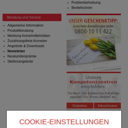
Problembehebung
Bestellschein
Beratung und Service
Allgemeine Information
Produktberatung
Meldung Arzneimittelrisiken
Zuzahlungsfreie Arzneien
Angebote & Downloads
Newsletter
Neukundenprämie
Stellenangebote
COOKIE-EINSTELLUNGEN