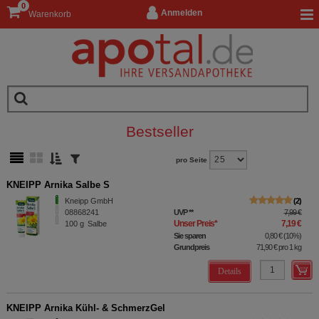
0
Anmelden
Warenkorb
Bestseller
pro Seite
KNEIPP Arnika Salbe S
Kneipp GmbH
2
08868241
UVP
**
7,99 €
Unser Preis
*
7,19 €
100
g
Salbe
Sie sparen
0,80 €
(
10%
)
Grundpreis
71,90 €
pro 1 kg
Details
KNEIPP Arnika Kühl- & SchmerzGel