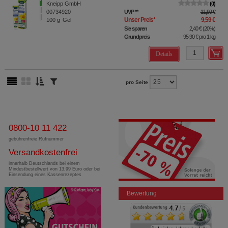
Kneipp GmbH
0
00734920
UVP
**
11,99 €
Unser Preis
*
9,59 €
100
g
Gel
Sie sparen
2,40 €
(
20%
)
Grundpreis
95,90 €
pro 1 kg
Details
pro Seite
0800-10 11 422
gebührenfreie Rufnummer
Versandkostenfrei
innerhalb Deutschlands bei einem
Mindestbestellwert von 13,99 Euro oder bei
Einsendung eines Kassenrezeptes
Bewertung