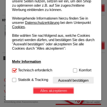
unsere Seiten nutzen, setzen wir ein, um den Shop
zu optimieren oder z.B. auf Sie zugeschnittene
Details
Werbung einblenden zu können.
Weitergehende Informationen hierzu finden Sie in
KNEIPP Geschenkpackung Winterzeit
unserer
Datenschutzerklärung
bei dem Unterpunkt
Kneipp GmbH
0
Cookies
.
19697073
UVP
**
8,99 €
Unser Preis
*
7,19 €
1
P
Kombipackung
Bitte wählen Sie nachfolgend aus, welche Cookies
Sie sparen
1,80 €
(
20%
)
gesetzt werden dürfen, und bestätigen Sie dies durch
"Auswahl bestätigen" oder akzeptieren Sie alle
Details
Cookies durch "Alles akzeptieren":
pro Seite
Mehr Information
Technisch Notwendig:
Technisch erforderlich
Hierbei handelt es sich um
Komfort
Cookies, die für die Grundfunktionen unserer
Website notwendig sind (z.B. Navigation, Warenkorb,
Statistik & Tracking
0800-10 11 422
Auswahl bestätigen
Kundenkonto), weshalb auf diese nicht verzichtet
gebührenfreie Rufnummer
werden kann.
Alles akzeptieren
Versandkostenfrei
Komfort:
Diese Cookies werden genutzt um das
innerhalb Deutschlands bei einem
Mindestbestellwert von 13,99 Euro oder bei
Einkaufserlebnis noch ansprechender zu gestalten,
Einsendung eines Kassenrezeptes
beispielsweise für die Wiedererkennung des