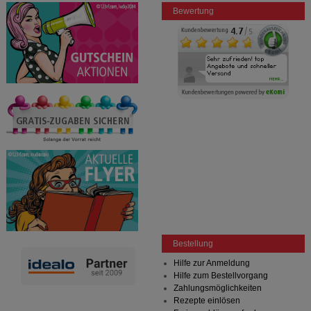
Besuchers oder unsere Seite an bevorzugte
Bewertung
Verhaltensweisen (z.B. Spracheinstellung)
anzupassen. Komfort-Cookies ermöglichen es uns
auch auf Ihre Bedürfnisse zugeschrittene Inhalte
anzuzeigen und unser Partnerprogramm zu
betreiben.
Statistik & Tracking:
Hierüber lassen sich
Informationen über die Art und Weise der Nutzung
unserer Website sammeln, mit deren Hilfe wir unsere
Website weiter für Sie optimieren können, den Inhalt
auf unserer Website aber auch die Werbung auf
Drittseiten möglichst relevant für Sie zu gestalten.
Bitte beachten Sie, dass Daten hierfür teilweise an
Dritte wie z.B. Google oder soziale Medien
übertragen werden.
Bestellung
Hilfe zur Anmeldung
Hilfe zum Bestellvorgang
Zahlungsmöglichkeiten
Rezepte einlösen