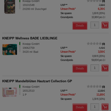
Kneipp GmbH
0
19101548
UVP
**
7,99 €
Unser Preis
*
6,39 €
2X200
ml
Duschgel
Sie sparen
1,60 €
(
20%
)
Grundpreis
15,98 €
pro 1 l
Details
KNEIPP Wellness BADE LIEBLINGE
Kneipp GmbH
0
19062759
UVP
**
4,49 €
Unser Preis
*
3,59 €
3X20
ml
Bad
Sie sparen
0,90 €
(
20%
)
Grundpreis
59,83 €
pro 1 l
Details
KNEIPP Mandelblüten Hautzart Collection GP
Kneipp GmbH
0
18312510
UVP
**
12,99 €
Unser Preis
*
11,69 €
1
P
Sie sparen
1,30 €
(
10%
)
Details