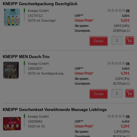
KNEIPP Geschenkpackung Duschglück
Kneipp GmbH
0
14179712
UVP
**
5,99 €
Unser Preis
*
5,15 €
3X75
ml
Duschgel
Sie sparen
0,84 €
(
14%
)
Grundpreis
22,89 €
pro 1 l
Details
KNEIPP MEN Dusch-Trio
Kneipp GmbH
0
18653837
UVP
**
5,99 €
Unser Preis
*
5,79 €
3X75
ml
Kombipackung
Sie sparen
0,20 €
(
3%
)
Grundpreis
25,73 €
pro 1 l
Details
KNEIPP Geschenkset Verwöhnende Massage Lieblinge
Kneipp GmbH
0
19206862
UVP
**
6,49 €
Unser Preis
*
5,19 €
3X20
ml
Öl
Sie sparen
1,30 €
(
20%
)
Grundpreis
86,50 €
pro 1 l