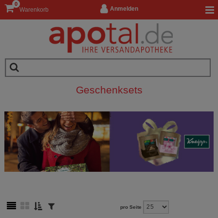
0
Anmelden
Warenkorb
Geschenksets
pro Seite