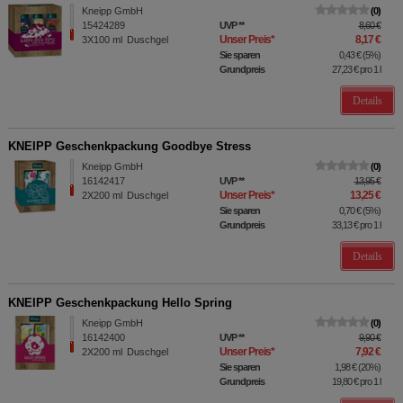
Kneipp GmbH
0
15424289
UVP
**
8,60 €
Unser Preis
*
8,17 €
3X100
ml
Duschgel
Sie sparen
0,43 €
(
5%
)
Grundpreis
27,23 €
pro 1 l
Details
KNEIPP Geschenkpackung Goodbye Stress
Kneipp GmbH
0
16142417
UVP
**
13,95 €
Unser Preis
*
13,25 €
2X200
ml
Duschgel
Sie sparen
0,70 €
(
5%
)
Grundpreis
33,13 €
pro 1 l
Details
KNEIPP Geschenkpackung Hello Spring
Kneipp GmbH
0
16142400
UVP
**
9,90 €
Unser Preis
*
7,92 €
2X200
ml
Duschgel
Sie sparen
1,98 €
(
20%
)
Grundpreis
19,80 €
pro 1 l