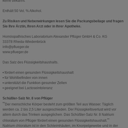
keine bekannt.
Enthält 50 Vol. % Alkohol.
Zu Risiken und Nebenwirkungen lesen Sie die Packungsbeilage und fragen
Sie Ihre Ärztin, Ihren Arzt oder in Ihrer Apotheke.
Homöopathisches Laboratorium Alexander Pflüger GmbH & Co. KG
33378 Rheda-Wiedenbrück
info@pflueger.de
www.pflueger.de
Das Salz des Flüssigkeitshaushalts.
• fördert einen gesunden Flüssigkeitshaushalt
• für Wohlbefinden von innen
• unterstützt die Funktion gesunder Zellen
• geeignet bei Lactoseintoleranz
Schüßler-Salz Nr. 8 von Pflüger
**
Der menschliche Körper besteht zum größten Teil aus Wasser. Täglich
werden ca. 2 bis 2,5 Liter ausgeschieden. Der Flüssigkeitsverlust wird vor
allem durch das Trinken ausgeglichen. Das Schüßler-Salz Nr. 8 Natrium
**
chloratum von Pflüger fördert einen gesunden Flüssigkeitshaushalt.
Natrium chloratum ist in den Schleimhäuten, im Knorpelgewebe und in der