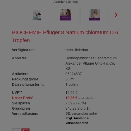
Abbildung ähnlich
BIOCHEMIE Pflüger 8 Natrium chloratum D 6
Tropfen
Verfügbarkeit
:
sofort lieferbar
Anbieter:
Homöopathisches Laboratorium
Alexander Pflüger GmbH & Co.
KG
Artikelnr.:
06324637
Packungsgröße:
30
ml
Darreichungsform:
Tropfen
UVP
**
12,95 €
Unser Preis
*
10,36 €
(inkl. MwSt.)
Sie sparen
2,59 €
(
20%
)
Grundpreis
345,33 €
pro 1 l
Versandkosten:
DE: versandkostenfrei
zzgl. Auslands-
Versandkosten