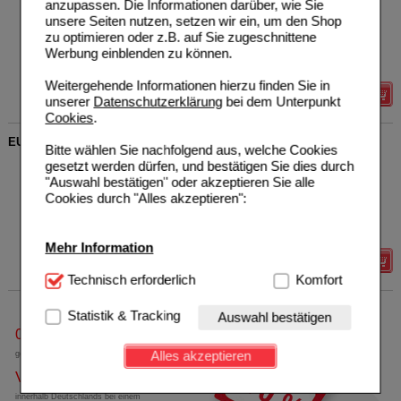
anzupassen. Die Informationen darüber, wie Sie
GmbH
AVP
***
27,10 €
unsere Seiten nutzen, setzen wir ein, um den Shop
04223731
Unser Preis
*
20,23 €
zu optimieren oder z.B. auf Sie zugeschnittene
100
ml
Sie sparen
6,87 €
(
25%
)
Werbung einblenden zu können.
Grundpreis
202,30 €
pro 1 l
Weitergehende Informationen hierzu finden Sie in
Details
unserer
Datenschutzerklärung
bei dem Unterpunkt
Cookies
.
EUPHORBIUM COMPOSITUM Nasentr.SN Nasendosierspray
Bitte wählen Sie nachfolgend aus, welche Cookies
Biologische Heilmittel Heel
0
gesetzt werden dürfen, und bestätigen Sie dies durch
GmbH
AVP
***
10,85 €
"Auswahl bestätigen" oder akzeptieren Sie alle
01230044
Unser Preis
*
5,99 €
Cookies durch "Alles akzeptieren":
20
ml
Nasendosierspray
Sie sparen
4,86 €
(
45%
)
Grundpreis
299,50 €
pro 1 l
Mehr Information
Details
Technisch Notwendig:
Technisch erforderlich
Hierbei handelt es sich um
Komfort
Cookies, die für die Grundfunktionen unserer
Website notwendig sind (z.B. Navigation, Warenkorb,
Statistik & Tracking
Auswahl bestätigen
Kundenkonto), weshalb auf diese nicht verzichtet
0800-10 11 422
werden kann.
Alles akzeptieren
gebührenfreie Rufnummer
Versandkostenfrei
Komfort:
Diese Cookies werden genutzt um das
Einkaufserlebnis noch ansprechender zu gestalten,
innerhalb Deutschlands bei einem