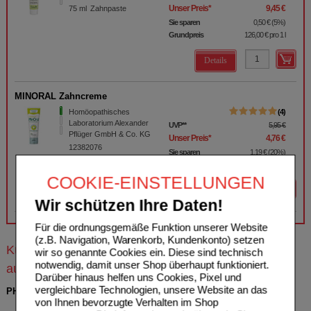
Unser Preis
*
9,45 €
75
ml
Zahnpaste
Sie sparen
0,50 €
(
5%
)
Grundpreis
126,00 €
pro 1 l
Details
MINORAL Zahncreme
Homöopathisches
4
Laboratorium Alexander
UVP
**
5,95 €
Pflüger GmbH & Co. KG
Unser Preis
*
4,76 €
12382076
Sie sparen
1,19 €
(
20%
)
75
ml
Zahncreme
Grundpreis
63,47 €
pro 1 l
COOKIE-EINSTELLUNGEN
Details
Wir schützen Ihre Daten!
Für die ordnungsgemäße Funktion unserer Website
(z.B. Navigation, Warenkorb, Kundenkonto) setzen
Kunden, die dieses Produkt gekauft haben, kauften
wir so genannte Cookies ein. Diese sind technisch
notwendig, damit unser Shop überhaupt funktioniert.
auch
Darüber hinaus helfen uns Cookies, Pixel und
vergleichbare Technologien, unsere Website an das
PHÖNIX SOLIDAGO spag.Mischung
von Ihnen bevorzugte Verhalten im Shop
PHÖNIX LABORATORIUM
0