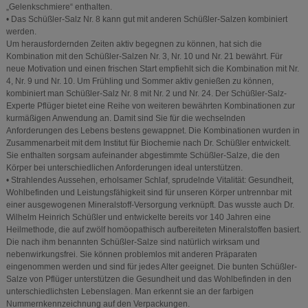
„Gelenkschmiere“ enthalten.
• Das Schüßler-Salz Nr. 8 kann gut mit anderen Schüßler-Salzen kombiniert
werden.
Um herausfordernden Zeiten aktiv begegnen zu können, hat sich die
Kombination mit den Schüßler-Salzen Nr. 3, Nr. 10 und Nr. 21 bewährt. Für
neue Motivation und einen frischen Start empfiehlt sich die Kombination mit Nr.
4, Nr. 9 und Nr. 10. Um Frühling und Sommer aktiv genießen zu können,
kombiniert man Schüßler-Salz Nr. 8 mit Nr. 2 und Nr. 24. Der Schüßler-Salz-
Experte Pflüger bietet eine Reihe von weiteren bewährten Kombinationen zur
kurmäßigen Anwendung an. Damit sind Sie für die wechselnden
Anforderungen des Lebens bestens gewappnet. Die Kombinationen wurden in
Zusammenarbeit mit dem Institut für Biochemie nach Dr. Schüßler entwickelt.
Sie enthalten sorgsam aufeinander abgestimmte Schüßler-Salze, die den
Körper bei unterschiedlichen Anforderungen ideal unterstützen.
• Strahlendes Aussehen, erholsamer Schlaf, sprudelnde Vitalität: Gesundheit,
Wohlbefinden und Leistungsfähigkeit sind für unseren Körper untrennbar mit
einer ausgewogenen Mineralstoff-Versorgung verknüpft. Das wusste auch Dr.
Wilhelm Heinrich Schüßler und entwickelte bereits vor 140 Jahren eine
Heilmethode, die auf zwölf homöopathisch aufbereiteten Mineralstoffen basiert.
Die nach ihm benannten Schüßler-Salze sind natürlich wirksam und
nebenwirkungsfrei. Sie können problemlos mit anderen Präparaten
eingenommen werden und sind für jedes Alter geeignet. Die bunten Schüßler-
Salze von Pflüger unterstützen die Gesundheit und das Wohlbefinden in den
unterschiedlichsten Lebenslagen. Man erkennt sie an der farbigen
Nummernkennzeichnung auf den Verpackungen.