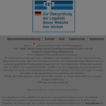
Barrierefreiheitserklärung
Kontakt
AGB
Datenschutz
Impressum
Alle mit
gekennzeichneten Felder sind Pflichtangaben.
*
inkl. MwSt. Rabatte gelten auf den Apothekenverkaufspreis und nicht für
verschreibungspflichtige Medikamente.
**
Unverbindliche Preisempfehlung des Herstellers.
***
Verkaufspreis gemäß Lauer-Taxe; verbindlicher Abrechnungspreis nach der Großen Deutschen
Spezialitätentaxe (sog. Lauer-Taxe) bei Abgabe von nicht verschreibungspflichtigen Medikamenten zu
Lasten der gesetzlichen Krankenversicherungen (z.B. bei Verschreibung des Medikaments an Kinder
unter 12 Jahren), die sich gemäß §129 Abs. 5a SGB V aus dem Abgabepreis des pharmazeutischen
Unternehmens und der Arzneimittelpreisverordnung in der Fassung zum 31.12.2003 ergibt. Es handelt
sich
nicht
um die unverbindliche Preisempfehlung des Herstellers.
****
BK: Beschaffungskosten. Diese Summe fällt zusätzlich an, da der Artikel direkt vom Hersteller
bezogen werden muss.
*****
verw. bis: Verwendbar bis.
Hier können Sie Ihre Cookie-Zustimmung widerrufen
Die angegebenen Preise beinhalten die gesetzlich vorgeschriebene Mehrwertsteuer. Der Versand
innerhalb Deutschlands ist versandkostenfrei bei einem Mindestbestellwert von 13,99 Euro. Bei
Sendungen ins Ausland fallen durch erhöhte Versicherungsgebühren Mehrkosten an
Versandkosten
Bei