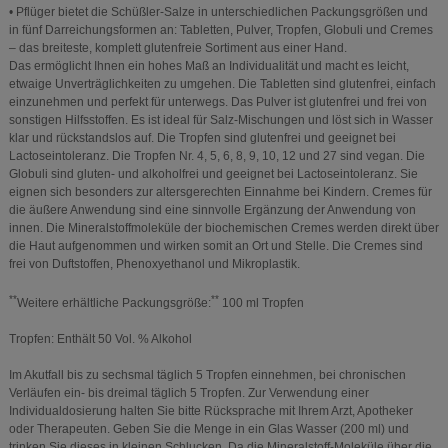
• Pflüger bietet die Schüßler-Salze in unterschiedlichen Packungsgrößen und
in fünf Darreichungsformen an: Tabletten, Pulver, Tropfen, Globuli und Cremes
– das breiteste, komplett glutenfreie Sortiment aus einer Hand.
Das ermöglicht Ihnen ein hohes Maß an Individualität und macht es leicht,
etwaige Unverträglichkeiten zu umgehen. Die Tabletten sind glutenfrei, einfach
einzunehmen und perfekt für unterwegs. Das Pulver ist glutenfrei und frei von
sonstigen Hilfsstoffen. Es ist ideal für Salz-Mischungen und löst sich in Wasser
klar und rückstandslos auf. Die Tropfen sind glutenfrei und geeignet bei
Lactoseintoleranz. Die Tropfen Nr. 4, 5, 6, 8, 9, 10, 12 und 27 sind vegan. Die
Globuli sind gluten- und alkoholfrei und geeignet bei Lactoseintoleranz. Sie
eignen sich besonders zur altersgerechten Einnahme bei Kindern. Cremes für
die äußere Anwendung sind eine sinnvolle Ergänzung der Anwendung von
innen. Die Mineralstoffmoleküle der biochemischen Cremes werden direkt über
die Haut aufgenommen und wirken somit an Ort und Stelle. Die Cremes sind
frei von Duftstoffen, Phenoxyethanol und Mikroplastik.
**
**
Weitere erhältliche Packungsgröße:
100 ml Tropfen
Tropfen: Enthält 50 Vol. % Alkohol
Im Akutfall bis zu sechsmal täglich 5 Tropfen einnehmen, bei chronischen
Verläufen ein- bis dreimal täglich 5 Tropfen. Zur Verwendung einer
Individualdosierung halten Sie bitte Rücksprache mit Ihrem Arzt, Apotheker
oder Therapeuten. Geben Sie die Menge in ein Glas Wasser (200 ml) und
trinken Sie dieses in kleinen Schlucken. Da die Mineralstoff-Moleküle über die