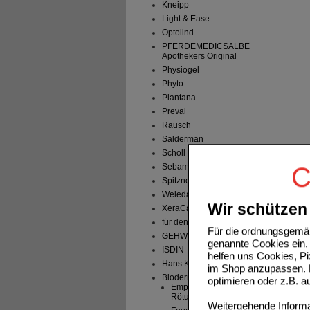
Kneipp
Light & Ease
Optolind
PFERDEMEDICSALBE
Apothekers Original
Physiogel
Phyto
Plantana
Preval
Rausch
Salderman
Scholl
Sebamed
C
Spitzner
Weleda
Wir schützen 
XeraCalm A.D.
für den Mann
Für die ordnungsgemäß
GEHWOL
genannte Cookies ein. 
ISDIN
helfen uns Cookies, P
Hans Karrer
im Shop anzupassen. D
Bioderma
optimieren oder z.B. 
Empfindliche Haut,
Rötungen
Weitergehende Informat