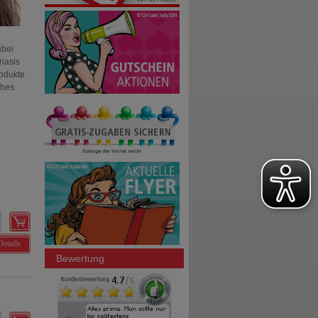
abei
riasis
rodukte
ches
Details
Bewertung