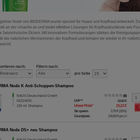
egelinie Nodé von BIODERMA wurde speziell für Haare und Kopfhaut entwickelt. D
odé an der Ursache an und bietet effektive Lösungen für Kopfhautzustände wie Pso
s Seborrhoische Ekzem. Mit innovativen Formulierungen stärken die Reinigungsp
é die natürlichen Mechanismen der Kopfhaut und bringen sie wieder in ihr natürli
ewicht.
Sortieren nach:
Filtern nach:
pro Seite
RMA Node K Anti-Schuppen-Shampoo
NAOS Deutschland GmbH
0
04224630
UVP
**
18,90 €
Unser Preis
*
15,12 €
150
ml
Shampoo
Sie sparen
3,78 €
(
20%
)
Grundpreis
100,80 €
pro 1 l
RMA Node DS+ neu Shampoo
NAOS Deutschland GmbH
0