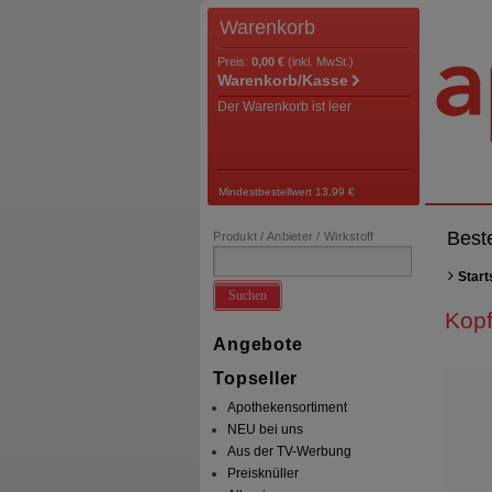
Warenkorb
Preis:
0,00 €
(inkl. MwSt.)
Warenkorb/Kasse
Der Warenkorb ist leer
Mindestbestellwert 13,99 €
Best
Produkt / Anbieter / Wirkstoff
Start
Suchen
Kopf
Angebote
Topseller
Apothekensortiment
NEU bei uns
Aus der TV-Werbung
Preisknüller