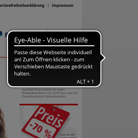
rrierefreiheitserklärung
Impressum
Seite drucken
0800-10 11 422
gebührenfreie Rufnummer
Versandkostenfrei
innerhalb Deutschlands bei einem
Mindestbestellwert von 13,99 Euro oder bei
Einsendung eines Kassenrezeptes