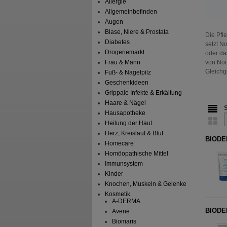
Allergie
Allgemeinbefinden
Augen
Blase, Niere & Prostata
Die Pfl
Diabetes
setzt N
Drogeriemarkt
oder da
Frau & Mann
von Nod
Gleichg
Fuß- & Nagelpilz
Geschenkideen
Grippale Infekte & Erkältung
Haare & Nägel
Hausapotheke
Heilung der Haut
Herz, Kreislauf & Blut
BIODE
Homecare
Homöopathische Mittel
Immunsystem
Kinder
Knochen, Muskeln & Gelenke
Kosmetik
A-DERMA
BIODE
Avene
Biomaris