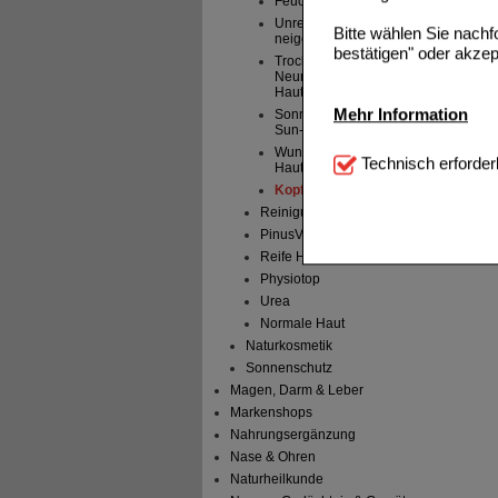
Feuchtigkeitsarme Haut
Unreine, zu Akne
Bitte wählen Sie nach
neigende Haut
bestätigen" oder akzep
Trockene, juckende, zu
Neurodermitis neigende
Haut
Mehr Information
Sonnenschutz & After-
Sun-Pflege
Wundpflege & irriterte
Technisch Notwendi
Technisch erforder
Haut
notwendig sind (z.B. N
Kopfhaut & Haar
Reinigung & Erfrischung
Komfort:
Diese Cookie
beispielsweise für di
PinusVital
Spracheinstellung) an
Reife Haut Senioren
Inhalte anzuzeigen un
Physiotop
Urea
Statistik & Tracking:
H
Normale Haut
sammeln, mit deren Hil
Naturkosmetik
auch die Werbung auf Dr
Sonnenschutz
teilweise an Dritte wi
Magen, Darm & Leber
Markenshops
Nahrungsergänzung
Nase & Ohren
Naturheilkunde