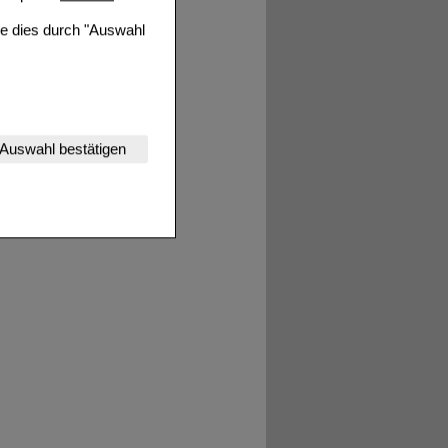
ie dies durch "Auswahl
nserer Website
Auswahl bestätigen
tet werden kann.
estalten,
rhaltensweisen (z.B.
nisse zugeschrittene
ng unserer Website
uf unserer Website aber
, dass Daten hierfür