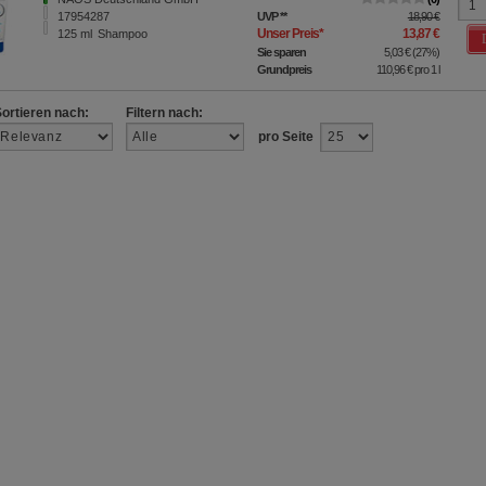
17954287
UVP
**
18,90 €
Unser Preis
*
13,87 €
125
ml
Shampoo
Sie sparen
5,03 €
(
27%
)
Grundpreis
110,96 €
pro 1 l
Sortieren nach:
Filtern nach:
pro Seite