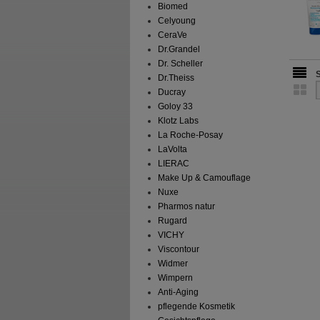
Biomed
Celyoung
CeraVe
Dr.Grandel
Dr. Scheller
Dr.Theiss
Ducray
Goloy 33
Klotz Labs
La Roche-Posay
LaVolta
LIERAC
Make Up & Camouflage
Nuxe
Pharmos natur
Rugard
VICHY
Viscontour
Widmer
Wimpern
Anti-Aging
pflegende Kosmetik