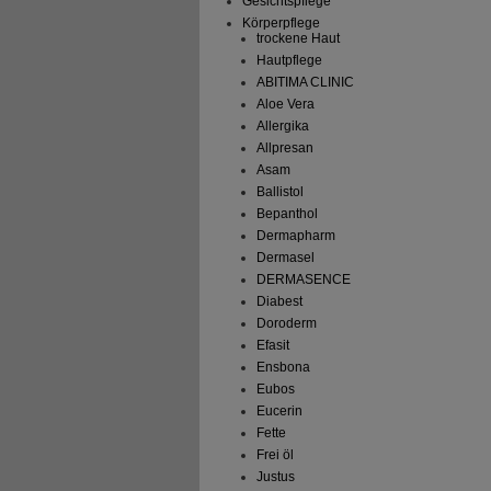
Gesichtspflege
Körperpflege
trockene Haut
Hautpflege
ABITIMA CLINIC
Aloe Vera
Allergika
Allpresan
Asam
Ballistol
Bepanthol
Dermapharm
Dermasel
DERMASENCE
Diabest
Doroderm
Efasit
Ensbona
Eubos
Eucerin
Fette
Frei öl
Justus