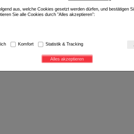
folgend aus, welche Cookies gesetzt werden dürfen, und bestätigen S
tieren Sie alle Cookies durch "Alles akzeptieren":
g:
Hierbei handelt es sich um Cookies, die für die Grundfunktionen u
lich
Komfort
Statistik & Tracking
avigation, Warenkorb, Kundenkonto), weshalb auf diese nicht verzich
s werden genutzt um das Einkaufserlebnis noch ansprechender zu g
Alles akzeptieren
e Wiedererkennung des Besuchers oder unsere Seite an bevorzugte Ve
zupassen. Komfort-Cookies ermöglichen es uns auch auf Ihre Bedürf
d unser Partnerprogramm zu betreiben.
ierüber lassen sich Informationen über die Art und Weise der Nutzu
fe wir unsere Website weiter für Sie optimieren können, den Inhalt a
ittseiten möglichst relevant für Sie zu gestalten. Bitte beachten Sie
e z.B. Google oder soziale Medien übertragen werden.