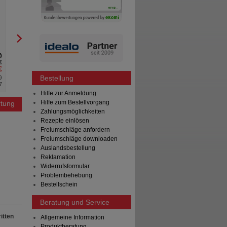
Pellets Orange
forte Orange Brausetab.
HERMES Arzneimittel GmbH
HERMES Arzneimittel
40
St
Pellets
40
St
Brausetabletten
2
0
€
UVP
**
21,80 €
AVP
***
€
Unser Preis
*
6,54 €
Unser Preis
*
%
)
Sie sparen
15,26 €
(
70%
)
Sie sparen
Bestellung
7
MHD:
10/2026
Hilfe zur Anmeldung
Hilfe zum Bestellvorgang
tung
Zahlungsmöglichkeiten
Rezepte einlösen
Freiumschläge anfordern
Freiumschläge downloaden
Auslandsbestellung
Reklamation
Widerrufsformular
Problembehebung
Bestellschein
Beratung und Service
itten
Allgemeine Information
Produktberatung