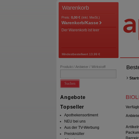
Warenkorb
Preis:
0,00 €
(inkl. MwSt.)
Warenkorb/Kasse
Der Warenkorb ist leer
Mindestbestellwert 13,99 €
Best
Produkt / Anbieter / Wirkstoff
Start
Suchen
BIOL
Angebote
Topseller
Verfügb
Apothekensortiment
Anbiete
NEU bei uns
Artikeln
Aus der TV-Werbung
Packun
Preisknüller
Darrei