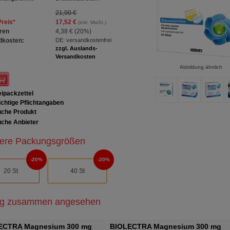
21,90 €
Preis
*
17,52 €
(inkl. MwSt.)
ren
4,38 €
(
20%
)
dkosten:
DE: versandkostenfrei
zzgl. Auslands-
Versandkosten
Abbildung ähnlich
ipackzettel
chtige Pflichtangaben
che Produkt
che Anbieter
ere Packungsgrößen
20%
20%
20 St
40 St
ig zusammen angesehen
ECTRA Magnesium 300 mg
BIOLECTRA Magnesium 300 mg