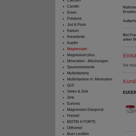
Calcium
Carotin
Nahrung
Ernähr
Eisen
Folsäure
Außerha
Jod & Fluor
Kalium
Bei Fra
Kieselerde
unter 0
Kupfer
Magnesium
Einka
Magnesium plus...
Mineralien - Mischungen
Sie mü
Spurenelemente
Multivitamine
Multivitamine m. Mineralien
Kunde
Q10
Selen & Zink
EUCERI
Zink
Eunova
Magnesium Diasporal
Freizeit
BIOTIN H FORTE
Orthomol
Buer Lecithin