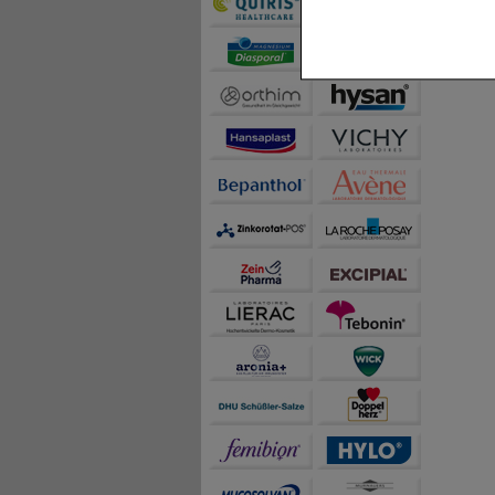
Komfort:
Diese Cookie
beispielsweise für di
Spracheinstellung) an
Inhalte anzuzeigen un
Statistik & Tracking:
H
sammeln, mit deren Hil
auch die Werbung auf Dr
teilweise an Dritte wi