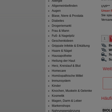
Allergie
Allgemeinbefinden
UVP
**
Unser 
Augen
Sie spa
Blase, Niere & Prostata
Versan
Diabetes
Drogeriemarkt
Frau & Mann
Fuß- & Nagelpilz
Geschenkideen
Be
Grippale Infekte & Erkältung
Wi
Haare & Nägel
Su
Hausapotheke
Su
Heilung der Haut
Herz, Kreislauf & Blut
Weit
Homecare
Homöopathische Mittel
Immunsystem
Kinder
Knochen, Muskeln & Gelenke
Kosmetik
Häuf
Magen, Darm & Leber
Markenshops
agnesium 243 mg
BIOLECTRA Magnesium 400 mg
BIOL
Nahrungsergänzung