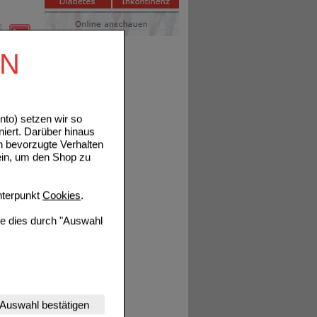
EN
tails
to) setzen wir so
niert. Darüber hinaus
n bevorzugte Verhalten
ein, um den Shop zu
tails
terpunkt
Cookies
.
ie dies durch "Auswahl
nserer Website
Auswahl bestätigen
tet werden kann.