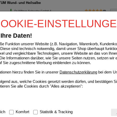
UM Wund- und Heilsalbe
Dr.Willmar Schwabe GmbH &
1
Co.KG
AVP
***
21,50 €
OOKIE-EINSTELLUNG
00429051
De
Unser Preis
*
14,29 €
100
g
Salbe
Sie sparen
7,21 €
(
34%
)
Grundpreis
142,90 €
pro 1 kg
Ihre Daten!
PLEXAN H Tropfen
e Funktion unserer Website (z.B. Navigation, Warenkorb, Kundenkon
Diese sind technisch notwendig, damit unser Shop überhaupt funktio
Homöopathisches Laboratorium
2
ixel und vergleichbare Technologien, unsere Website an das von Ihne
Alexander Pflüger GmbH & Co.
UVP
**
31,65 €
ie Informationen darüber, wie Sie unsere Seiten nutzen, setzen wir 
KG
De
Unser Preis
*
25,32 €
auf Sie zugeschnittene Werbung einblenden zu können.
03957000
Sie sparen
6,33 €
(
20%
)
100
ml
Tropfen
Grundpreis
253,20 €
pro 1 l
ionen hierzu finden Sie in unserer
Datenschutzerklärung
bei dem Un
folgend aus, welche Cookies gesetzt werden dürfen, und bestätigen S
tieren Sie alle Cookies durch "Alles akzeptieren":
g:
Hierbei handelt es sich um Cookies, die für die Grundfunktionen u
lich
Komfort
Statistik & Tracking
avigation, Warenkorb, Kundenkonto), weshalb auf diese nicht verzich