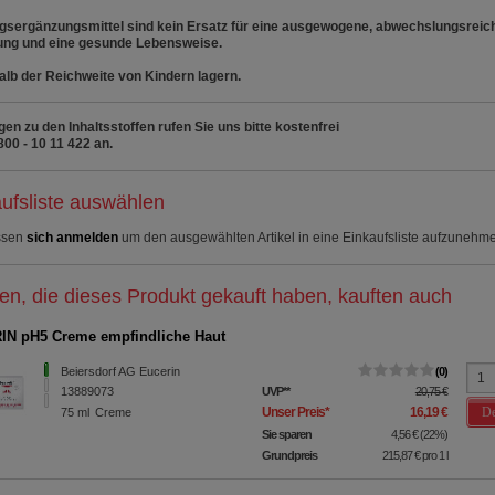
sergänzungsmittel sind kein Ersatz für eine ausgewogene, abwechslungsreic
ung und eine gesunde Lebensweise.
lb der Reichweite von Kindern lagern.
gen zu den Inhaltsstoffen rufen Sie uns bitte kostenfrei
800 - 10 11 422 an.
ufsliste auswählen
ssen
sich anmelden
um den ausgewählten Artikel in eine Einkaufsliste aufzunehm
n, die dieses Produkt gekauft haben, kauften auch
N pH5 Creme empfindliche Haut
Beiersdorf AG Eucerin
0
13889073
UVP
**
20,75 €
De
Unser Preis
*
16,19 €
75
ml
Creme
Sie sparen
4,56 €
(
22%
)
Grundpreis
215,87 €
pro 1 l