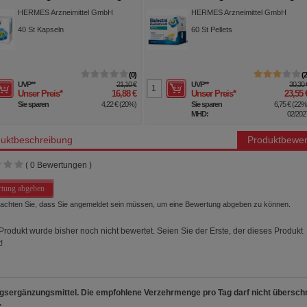
eln
Direct Zitrone Sticks
HERMES Arzneimittel GmbH
HERMES Arzneimittel GmbH
40
St
Kapseln
60
St
Pellets
0
UVP
**
21,10 €
UVP
**
30,30 
Unser Preis
*
16,88 €
Unser Preis
*
23,55 
Sie sparen
4,22 €
(
20%
)
Sie sparen
6,75 €
(
22
MHD:
02/202
uktbeschreibung
Produktbewer
(
0
Bewertungen )
tung abgeben
beachten Sie, dass Sie angemeldet sein müssen, um eine Bewertung abgeben zu können.
Produkt wurde bisher noch nicht bewertet. Seien Sie der Erste, der dieses Produkt
!
sergänzungsmittel. Die empfohlene Verzehrmenge pro Tag darf nicht überschr
.