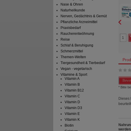
 Brausetab.
Nerven & Muskeln Vital
Kaps
Nase & Ohren
ES Arzneimittel GmbH
HERMES Arzneimittel GmbH
Naturheilkunde
Brausetabletten
30
St
Pellets
Nerven, Gedächtnis & Gemüt
Pflanzliche Arzneimittel
Praxisbedarf
0
1
Raucherentwöhnung
12,40 €
UVP
**
19,95 €
Reise
 Preis
*
9,92 €
Unser Preis
*
15,19 €
aren
2,48 €
(
20%
)
Sie sparen
4,76 €
(
24%
)
Schlaf & Beruhigung
Schmerzmittel
Themen-Welten
Prod
Tiergesundheit & Tierbedarf
Vegan - vegetarisch
Vitamine & Sport
Vitamin A
Bewer
Vitamin B
* Bitte 
Vitamin B12
Vitamin C
Dieses 
Vitamin D
beurteilt
Vitamin D3
Vitamin E
Vitamin K
Nahrung
Biotin
werden