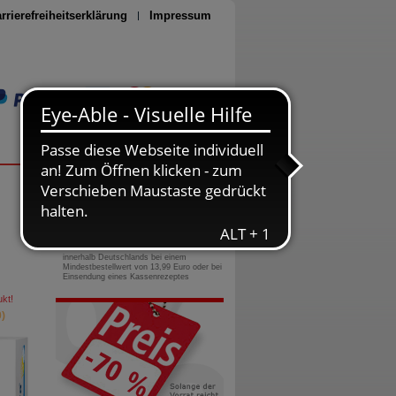
rrierefreiheitserklärung
Impressum
Seite drucken
0800-10 11 422
gebührenfreie Rufnummer
Versandkostenfrei
innerhalb Deutschlands bei einem
Mindestbestellwert von 13,99 Euro oder bei
Einsendung eines Kassenrezeptes
kt!
)