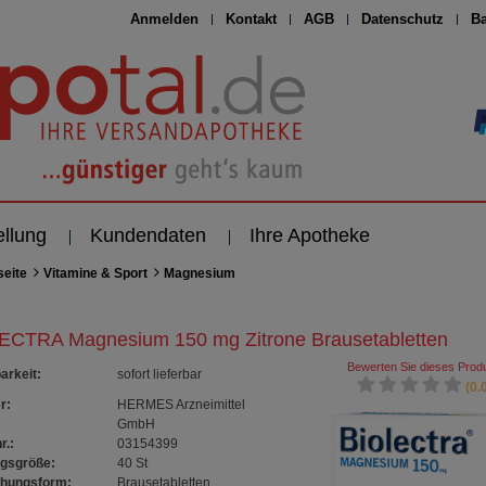
Anmelden
Kontakt
AGB
Datenschutz
Ba
ellung
Kundendaten
Ihre Apotheke
seite
Vitamine & Sport
Magnesium
ECTRA Magnesium 150 mg Zitrone Brausetabletten
Bewerten Sie dieses Produ
arkeit
:
sofort lieferbar
(0.0
r:
HERMES Arzneimittel
GmbH
r.:
03154399
gsgröße:
40
St
chungsform:
Brausetabletten