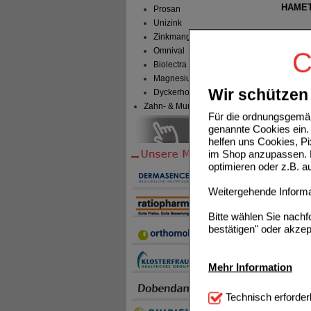
HAMET
Prosan
Unizink
Zinkmangel
Omnival
C
Biolectra
Magnesium Verla
Wir schützen 
Dyckerhoff Pharma
Zahn- & Mundpflege
CHIRO
Für die ordnungsgemäß
genannte Cookies ein. 
helfen uns Cookies, P
im Shop anzupassen. D
optimieren oder z.B. 
Weitergehende Informat
Bitte wählen Sie nach
bestätigen" oder akzep
Mehr Information
Technisch Notwendi
Technisch erforder
notwendig sind (z.B. N