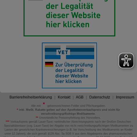
Barrierefreiheitserklärung
Kontakt
AGB
Datenschutz
Impressum
Alle mit
gekennzeichneten Felder sind Pflichtangaben.
*
inkl. MwSt. Rabatte gelten auf den Apothekenverkaufspreis und nicht für
verschreibungspflichtige Medikamente.
**
Unverbindliche Preisempfehlung des Herstellers.
***
Verkaufspreis gemäß Lauer-Taxe; verbindlicher Abrechnungspreis nach der Großen Deutschen
Spezialitätentaxe (sog. Lauer-Taxe) bei Abgabe von nicht verschreibungspflichtigen Medikamenten zu
Lasten der gesetzlichen Krankenversicherungen (z.B. bei Verschreibung des Medikaments an Kinder
unter 12 Jahren), die sich gemäß §129 Abs. 5a SGB V aus dem Abgabepreis des pharmazeutischen