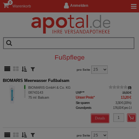
0
Anmelden
Warenkorb
Fußpflege
pro Seite
BIOMARIS Meerwasser Fußbalsam
BIOMARIS GmbH & Co. KG
0
08743143
UVP
**
16,50 €
Unser Preis
*
13,20 €
75
ml
Balsam
Sie sparen
3,30 €
(
20%
)
Grundpreis
176,00 €
pro 1 l
Details
pro Seite