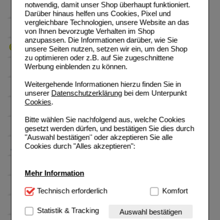
notwendig, damit unser Shop überhaupt funktioniert.
Darüber hinaus helfen uns Cookies, Pixel und
vergleichbare Technologien, unsere Website an das
von Ihnen bevorzugte Verhalten im Shop
anzupassen. Die Informationen darüber, wie Sie
unsere Seiten nutzen, setzen wir ein, um den Shop
zu optimieren oder z.B. auf Sie zugeschnittene
Werbung einblenden zu können.
Weitergehende Informationen hierzu finden Sie in
unserer
Datenschutzerklärung
bei dem Unterpunkt
Cookies
.
Bitte wählen Sie nachfolgend aus, welche Cookies
gesetzt werden dürfen, und bestätigen Sie dies durch
"Auswahl bestätigen" oder akzeptieren Sie alle
Cookies durch "Alles akzeptieren":
Mehr Information
Technisch Notwendig:
Technisch erforderlich
Hierbei handelt es sich um
Komfort
Cookies, die für die Grundfunktionen unserer
Website notwendig sind (z.B. Navigation, Warenkorb,
Statistik & Tracking
Auswahl bestätigen
Kundenkonto), weshalb auf diese nicht verzichtet