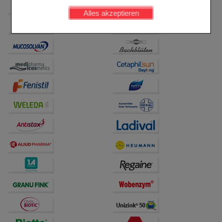
werden kann.
Alles akzeptieren
Komfort:
Diese Cookies werden genutzt um das
Einkaufserlebnis noch ansprechender zu gestalten,
beispielsweise für die Wiedererkennung des
Besuchers oder unsere Seite an bevorzugte
Verhaltensweisen (z.B. Spracheinstellung)
anzupassen. Komfort-Cookies ermöglichen es uns
auch auf Ihre Bedürfnisse zugeschrittene Inhalte
anzuzeigen und unser Partnerprogramm zu
betreiben.
Statistik & Tracking:
Hierüber lassen sich
Informationen über die Art und Weise der Nutzung
unserer Website sammeln, mit deren Hilfe wir unsere
Website weiter für Sie optimieren können, den Inhalt
auf unserer Website aber auch die Werbung auf
Drittseiten möglichst relevant für Sie zu gestalten.
Bitte beachten Sie, dass Daten hierfür teilweise an
Dritte wie z.B. Google oder soziale Medien
übertragen werden.