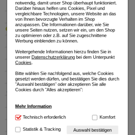
notwendig, damit unser Shop überhaupt funktioniert.
Darüber hinaus helfen uns Cookies, Pixel und
vergleichbare Technologien, unsere Website an das
von Ihnen bevorzugte Verhalten im Shop
anzupassen. Die Informationen darüber, wie Sie
unsere Seiten nutzen, setzen wir ein, um den Shop
zu optimieren oder z.B. auf Sie zugeschnittene
Werbung einblenden zu können.
Weitergehende Informationen hierzu finden Sie in
unserer
Datenschutzerklärung
bei dem Unterpunkt
Cookies
.
Bitte wählen Sie nachfolgend aus, welche Cookies
gesetzt werden dürfen, und bestätigen Sie dies durch
"Auswahl bestätigen" oder akzeptieren Sie alle
Cookies durch "Alles akzeptieren":
Mehr Information
Technisch Notwendig:
Technisch erforderlich
Hierbei handelt es sich um
Komfort
Cookies, die für die Grundfunktionen unserer
Website notwendig sind (z.B. Navigation, Warenkorb,
Statistik & Tracking
Auswahl bestätigen
Kundenkonto), weshalb auf diese nicht verzichtet