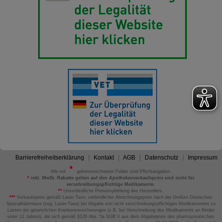
Barrierefreiheitserklärung
Kontakt
AGB
Datenschutz
Impressum
Alle mit
gekennzeichneten Felder sind Pflichtangaben.
*
inkl. MwSt. Rabatte gelten auf den Apothekenverkaufspreis und nicht für
verschreibungspflichtige Medikamente.
**
Unverbindliche Preisempfehlung des Herstellers.
***
Verkaufspreis gemäß Lauer-Taxe; verbindlicher Abrechnungspreis nach der Großen Deutschen
Spezialitätentaxe (sog. Lauer-Taxe) bei Abgabe von nicht verschreibungspflichtigen Medikamenten zu
Lasten der gesetzlichen Krankenversicherungen (z.B. bei Verschreibung des Medikaments an Kinder
unter 12 Jahren), die sich gemäß §129 Abs. 5a SGB V aus dem Abgabepreis des pharmazeutischen