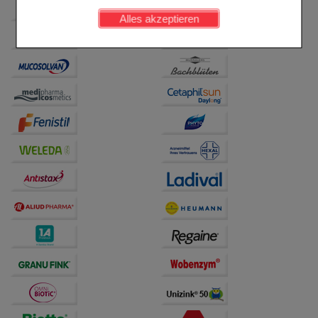
werden kann.
Alles akzeptieren
Komfort:
Diese Cookies werden genutzt um das
Einkaufserlebnis noch ansprechender zu gestalten,
beispielsweise für die Wiedererkennung des
Besuchers oder unsere Seite an bevorzugte
Verhaltensweisen (z.B. Spracheinstellung)
anzupassen. Komfort-Cookies ermöglichen es uns
auch auf Ihre Bedürfnisse zugeschrittene Inhalte
anzuzeigen und unser Partnerprogramm zu
betreiben.
Statistik & Tracking:
Hierüber lassen sich
Informationen über die Art und Weise der Nutzung
unserer Website sammeln, mit deren Hilfe wir unsere
Website weiter für Sie optimieren können, den Inhalt
auf unserer Website aber auch die Werbung auf
Drittseiten möglichst relevant für Sie zu gestalten.
Bitte beachten Sie, dass Daten hierfür teilweise an
Dritte wie z.B. Google oder soziale Medien
übertragen werden.