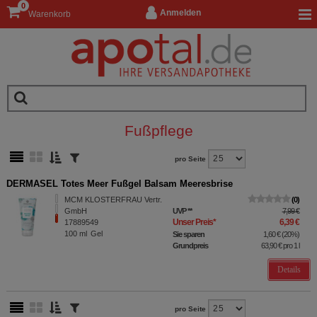
0
Anmelden
Warenkorb
Fußpflege
pro Seite
DERMASEL Totes Meer Fußgel Balsam Meeresbrise
MCM KLOSTERFRAU Vertr.
0
GmbH
UVP
**
7,99 €
Unser Preis
*
6,39 €
17889549
100
ml
Gel
Sie sparen
1,60 €
(
20%
)
Grundpreis
63,90 €
pro 1 l
Details
pro Seite