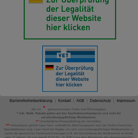
Barrierefreiheitserklärung
Kontakt
AGB
Datenschutz
Impressum
Alle mit
gekennzeichneten Felder sind Pflichtangaben.
*
inkl. MwSt. Rabatte gelten auf den Apothekenverkaufspreis und nicht für
verschreibungspflichtige Medikamente.
**
Unverbindliche Preisempfehlung des Herstellers.
***
Verkaufspreis gemäß Lauer-Taxe; verbindlicher Abrechnungspreis nach der Großen Deutschen
Spezialitätentaxe (sog. Lauer-Taxe) bei Abgabe von nicht verschreibungspflichtigen Medikamenten zu
Lasten der gesetzlichen Krankenversicherungen (z.B. bei Verschreibung des Medikaments an Kinder
unter 12 Jahren), die sich gemäß §129 Abs. 5a SGB V aus dem Abgabepreis des pharmazeutischen