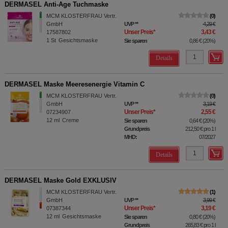
DERMASEL Anti-Age Tuchmaske
MCM KLOSTERFRAU Vertr.
0
GmbH
UVP
**
4,29 €
Unser Preis
*
3,43 €
17587802
1
St
Gesichtsmaske
Sie sparen
0,86 €
(
20%
)
Details
DERMASEL Maske Meeresenergie Vitamin C
MCM KLOSTERFRAU Vertr.
0
GmbH
UVP
**
3,19 €
Unser Preis
*
2,55 €
07234907
12
ml
Creme
Sie sparen
0,64 €
(
20%
)
Grundpreis
212,50 €
pro 1 l
MHD:
07/2027
Details
DERMASEL Maske Gold EXKLUSIV
MCM KLOSTERFRAU Vertr.
1
GmbH
UVP
**
3,99 €
Unser Preis
*
3,19 €
07387344
12
ml
Gesichtsmaske
Sie sparen
0,80 €
(
20%
)
Grundpreis
265,83 €
pro 1 l