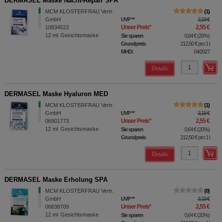
DERMASEL Maske Nacht-Repair SPA
MCM KLOSTERFRAU Vertr.
1
GmbH
UVP
**
3,19 €
Unser Preis
*
2,55 €
10834522
12
ml
Gesichtsmaske
Sie sparen
0,64 €
(
20%
)
Grundpreis
212,50 €
pro 1 l
MHD:
04/2027
Details
DERMASEL Maske Hyaluron MED
MCM KLOSTERFRAU Vertr.
1
GmbH
UVP
**
3,19 €
Unser Preis
*
2,55 €
06901773
12
ml
Gesichtsmaske
Sie sparen
0,64 €
(
20%
)
Grundpreis
212,50 €
pro 1 l
Details
DERMASEL Maske Erholung SPA
MCM KLOSTERFRAU Vertr.
0
GmbH
UVP
**
3,19 €
Unser Preis
*
2,55 €
06838709
12
ml
Gesichtsmaske
Sie sparen
0,64 €
(
20%
)