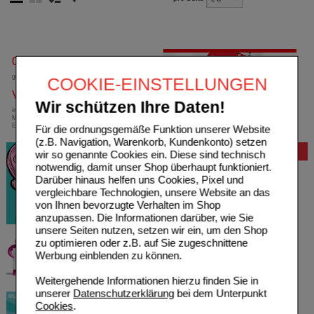
0800-10 11 422
gebührenfreie Rufnummer
COOKIE-EINSTELLUNGEN
Versandkostenfrei
Wir schützen Ihre Daten!
innerhalb Deutschlands bei einem
Mindestbestellwert von 13,99 Euro oder bei
Einsendung eines Kassenrezeptes
Für die ordnungsgemäße Funktion unserer Website
(z.B. Navigation, Warenkorb, Kundenkonto) setzen
Bewertung
wir so genannte Cookies ein. Diese sind technisch
notwendig, damit unser Shop überhaupt funktioniert.
Darüber hinaus helfen uns Cookies, Pixel und
vergleichbare Technologien, unsere Website an das
von Ihnen bevorzugte Verhalten im Shop
anzupassen. Die Informationen darüber, wie Sie
unsere Seiten nutzen, setzen wir ein, um den Shop
zu optimieren oder z.B. auf Sie zugeschnittene
Werbung einblenden zu können.
Weitergehende Informationen hierzu finden Sie in
unserer
Datenschutzerklärung
bei dem Unterpunkt
Cookies
.