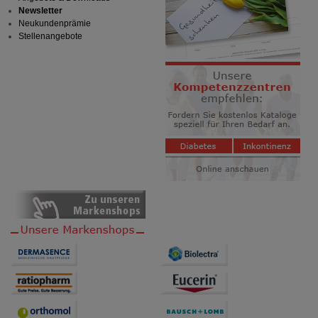
Statistik & Tracking:
Hierüber lassen sich
Newsletter
Informationen über die Art und Weise der Nutzung
Neukundenprämie
unserer Website sammeln, mit deren Hilfe wir unsere
Stellenangebote
Website weiter für Sie optimieren können, den Inhalt
auf unserer Website aber auch die Werbung auf
Drittseiten möglichst relevant für Sie zu gestalten.
Bitte beachten Sie, dass Daten hierfür teilweise an
Dritte wie z.B. Google oder soziale Medien
übertragen werden.