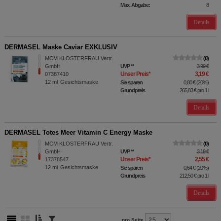
Max. Abgabe:
8
Details
DERMASEL Maske Caviar EXKLUSIV
MCM KLOSTERFRAU Vertr.
0
GmbH
UVP
**
3,99 €
Unser Preis
*
3,19 €
07387410
12
ml
Gesichtsmaske
Sie sparen
0,80 €
(
20%
)
Grundpreis
265,83 €
pro 1 l
Details
DERMASEL Totes Meer Vitamin C Energy Maske
MCM KLOSTERFRAU Vertr.
0
GmbH
UVP
**
3,19 €
Unser Preis
*
2,55 €
17378547
12
ml
Gesichtsmaske
Sie sparen
0,64 €
(
20%
)
Grundpreis
212,50 €
pro 1 l
Details
pro Seite