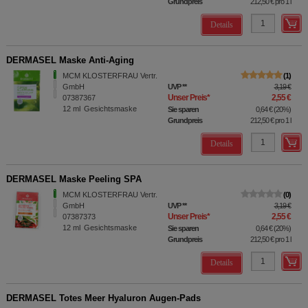
Grundpreis
212,50 €
pro 1 l
Details
DERMASEL Maske Anti-Aging
MCM KLOSTERFRAU Vertr.
1
GmbH
UVP
**
3,19 €
Unser Preis
*
2,55 €
07387367
12
ml
Gesichtsmaske
Sie sparen
0,64 €
(
20%
)
Grundpreis
212,50 €
pro 1 l
Details
DERMASEL Maske Peeling SPA
MCM KLOSTERFRAU Vertr.
0
GmbH
UVP
**
3,19 €
Unser Preis
*
2,55 €
07387373
12
ml
Gesichtsmaske
Sie sparen
0,64 €
(
20%
)
Grundpreis
212,50 €
pro 1 l
Details
DERMASEL Totes Meer Hyaluron Augen-Pads