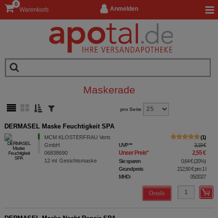
0
Anmelden
Warenkorb
Maskerade
pro Seite
DERMASEL Maske Feuchtigkeit SPA
MCM KLOSTERFRAU Vertr.
1
GmbH
UVP
**
3,19 €
Unser Preis
*
2,55 €
06838690
12
ml
Gesichtsmaske
Sie sparen
0,64 €
(
20%
)
Grundpreis
212,50 €
pro 1 l
MHD:
05/2027
Details