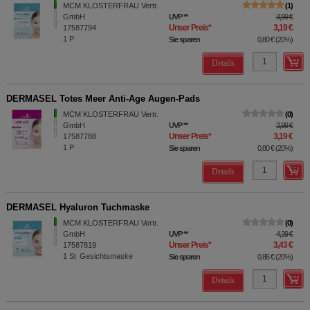
MCM KLOSTERFRAU Vertr.
1
GmbH
UVP
**
3,99 €
Unser Preis
*
3,19 €
17587794
1
P
Sie sparen
0,80 €
(
20%
)
Details
DERMASEL Totes Meer Anti-Age Augen-Pads
MCM KLOSTERFRAU Vertr.
0
GmbH
UVP
**
3,99 €
Unser Preis
*
3,19 €
17587788
1
P
Sie sparen
0,80 €
(
20%
)
Details
DERMASEL Hyaluron Tuchmaske
MCM KLOSTERFRAU Vertr.
0
GmbH
UVP
**
4,29 €
Unser Preis
*
3,43 €
17587819
1
St
Gesichtsmaske
Sie sparen
0,86 €
(
20%
)
Details