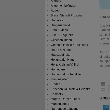
Allergie
Allgemeinbefinden
Augen
Blase, Niere & Prostata
DHU Sc
Diabetes
Drogeriemarkt
Das DHU
Frau & Mann
Sauersto
kommt i
Fuß- & Nagelpilz
Ferrum 
Geschenkideen
wissen:
Grippale Infekte & Erkältung
Haare & Nägel
Als Sch
Hausapotheke
eingeko
Heilung der Haut
häufig 
Herz, Kreislauf & Blut
morgens
Homecare
Homöopathische Mittel
Immunsystem
Kinder
Knochen, Muskeln & Gelenke
Kosmetik
BIOCHE
Magen, Darm & Leber
Markenshops
Nahrungsergänzung