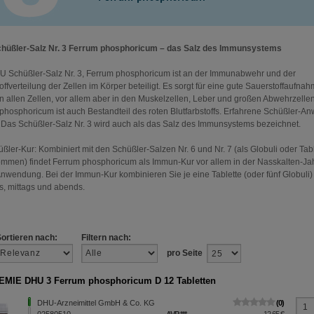
hüßler-Salz Nr. 3 Ferrum phosphoricum – das Salz des Immunsystems
 Schüßler-Salz Nr. 3, Ferrum phosphoricum ist an der Immunabwehr und der
ffverteilung der Zellen im Körper beteiligt. Es sorgt für eine gute Sauerstoffaufna
n allen Zellen, vor allem aber in den Muskelzellen, Leber und großen Abwehrzellen
phosphoricum ist auch Bestandteil des roten Blutfarbstoffs. Erfahrene Schüßler-A
 Das Schüßler-Salz Nr. 3 wird auch als das Salz des Immunsystems bezeichnet.
üßler-Kur: Kombiniert mit den Schüßler-Salzen Nr. 6 und Nr. 7 (als Globuli oder Tab
mmen) findet Ferrum phosphoricum als Immun-Kur vor allem in der Nasskalten-Jah
Anwendung. Bei der Immun-Kur kombinieren Sie je eine Tablette (oder fünf Globuli)
, mittags und abends.
Sortieren nach:
Filtern nach:
pro Seite
MIE DHU 3 Ferrum phosphoricum D 12 Tabletten
DHU-Arzneimittel GmbH & Co. KG
0