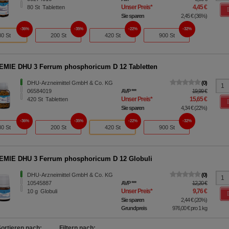
Unser Preis
*
4,45 €
80
St
Tabletten
Sie sparen
2,45 €
(
36%
)
36%
35%
22%
32%
80 St
200 St
420 St
900 St
MIE DHU 3 Ferrum phosphoricum D 12 Tabletten
DHU-Arzneimittel GmbH & Co. KG
0
06584019
AVP
***
19,99 €
Unser Preis
*
15,65 €
420
St
Tabletten
Sie sparen
4,34 €
(
22%
)
36%
35%
22%
32%
80 St
200 St
420 St
900 St
MIE DHU 3 Ferrum phosphoricum D 12 Globuli
DHU-Arzneimittel GmbH & Co. KG
0
10545887
AVP
***
12,20 €
Unser Preis
*
9,76 €
10
g
Globuli
Sie sparen
2,44 €
(
20%
)
Grundpreis
976,00 €
pro 1 kg
Sortieren nach:
Filtern nach: