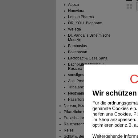
Aboca
Homviora
Lemon Pharma
DR. KOLL Biopharm
Weleda
Dr. Pandalis Urheimische
Medizin
Bombastus
Bakanasan
Lactobact & Casa Sana
Bachblüten Original +
Rescura
C
sonstiges
Altai Produkte
Tribalance
Wir schützen 
Nestmann Pharma
Passiflora Curarina
Für die ordnungsgemäß
Nerven, Gedächtnis & Gemüt
genannte Cookies ein. 
Pflanzliche Arzneimittel
helfen uns Cookies, P
Praxisbedarf
im Shop anzupassen. D
Raucherentwöhnung
optimieren oder z.B. 
Reise
Weitergehende Informat
Schlaf & Beruhigung