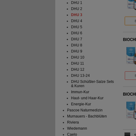
DHU 1
DHU 2
DHU 3
DHU 4
DHU 5
DHU 6
DHU 7
BIOCHE
DHU 8
DHU 9
DHU 10
DHU 11
DHU 12
DHU 13-24
DHU Schüßler-Salze Sets
& Kuren
Immun-Kur
BIOCHE
Haut- und Haar-Kur
Energie-Kur
Pascoe Naturmedizin
Murnauers - Bachblüten
Riviera
Wiedemann
Caelo