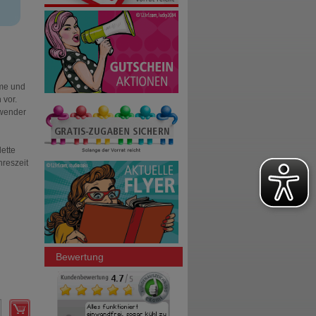
hme und
 vor.
nwender
lette
reszeit
Bewertung