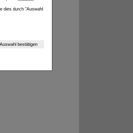
ie dies durch "Auswahl
nserer Website
Auswahl bestätigen
tet werden kann.
estalten,
rhaltensweisen (z.B.
nisse zugeschrittene
ng unserer Website
uf unserer Website aber
, dass Daten hierfür