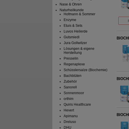
Nase & Ohren
Naturheilkunde
Hofmann & Sommer
Enzyme
Etuis & Sets
Luvos Heilerde
Gutsmiedl
BIOCHE
Jura Gollwitzer
Lösungen & eigene
Herstellung
Presselin
Regenaplexe
Schüsslersalze (Biochemie)
Bachblüten
BIOCHE
Zubehör
Sanorell
Sonnenmoor
orthim
Quiris Healthcare
Hevert
BIOCHE
Apimanu
Dreluso
DHU