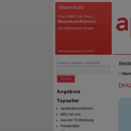
Warenkorb
Preis:
0,00 €
(inkl. MwSt.)
Warenkorb/Kasse
Der Warenkorb ist leer
Mindestbestellwert 13,99 €
Best
Produkt / Anbieter / Wirkstoff
Start
Suchen
DHU
Angebote
Topseller
Apothekensortiment
NEU bei uns
Aus der TV-Werbung
Preisknüller