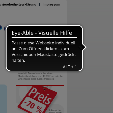
rrierefreiheitserklärung
Impressum
Seite drucken
0800-10 11 422
gebührenfreie Rufnummer
Versandkostenfrei
innerhalb Deutschlands bei einem
Mindestbestellwert von 13,99 Euro oder bei
Einsendung eines Kassenrezeptes