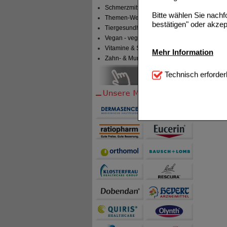
Schmerzmittel
Bitte wählen Sie nach
Themen-Welten
bestätigen" oder akzep
Tiergesundheit & Tierbedarf
Vegan - vegetarisch
Vitamine & Sport
Mehr Information
Zahn- & Mundpflege
Technisch Notwendi
Technisch erforder
notwendig sind (z.B. N
Komfort:
Diese Cookie
beispielsweise für di
Spracheinstellung) an
Inhalte anzuzeigen un
Statistik & Tracking:
H
sammeln, mit deren Hil
auch die Werbung auf Dr
teilweise an Dritte wi