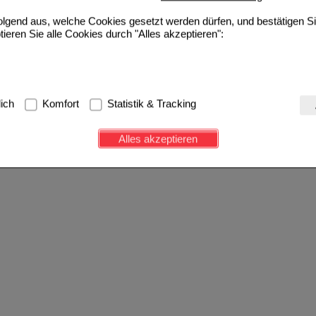
folgend aus, welche Cookies gesetzt werden dürfen, und bestätigen S
tieren Sie alle Cookies durch "Alles akzeptieren":
g:
Hierbei handelt es sich um Cookies, die für die Grundfunktionen u
lich
Komfort
Statistik & Tracking
avigation, Warenkorb, Kundenkonto), weshalb auf diese nicht verzich
s werden genutzt um das Einkaufserlebnis noch ansprechender zu g
Alles akzeptieren
e Wiedererkennung des Besuchers oder unsere Seite an bevorzugte Ve
zupassen. Komfort-Cookies ermöglichen es uns auch auf Ihre Bedürf
d unser Partnerprogramm zu betreiben.
ierüber lassen sich Informationen über die Art und Weise der Nutzu
fe wir unsere Website weiter für Sie optimieren können, den Inhalt a
ittseiten möglichst relevant für Sie zu gestalten. Bitte beachten Sie
e z.B. Google oder soziale Medien übertragen werden.