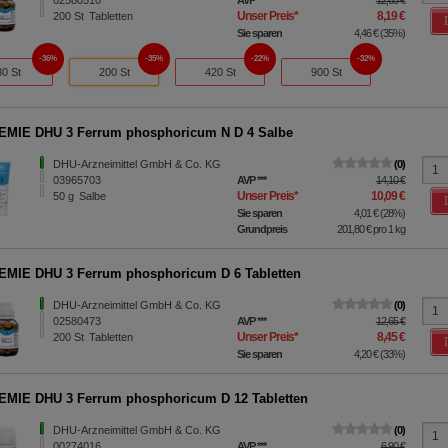
02580510
AVP
***
12,65 €
Unser Preis
*
8,19 €
200
St
Tabletten
Sie sparen
4,46 €
(
35%
)
36%
35%
22%
32%
80 St
200 St
420 St
900 St
MIE DHU 3 Ferrum phosphoricum N D 4 Salbe
DHU-Arzneimittel GmbH & Co. KG
0
03965703
AVP
***
14,10 €
Unser Preis
*
10,09 €
50
g
Salbe
Sie sparen
4,01 €
(
28%
)
Grundpreis
201,80 €
pro 1 kg
MIE DHU 3 Ferrum phosphoricum D 6 Tabletten
DHU-Arzneimittel GmbH & Co. KG
0
02580473
AVP
***
12,65 €
Unser Preis
*
8,45 €
200
St
Tabletten
Sie sparen
4,20 €
(
33%
)
MIE DHU 3 Ferrum phosphoricum D 12 Tabletten
DHU-Arzneimittel GmbH & Co. KG
0
00274016
AVP
***
6,90 €