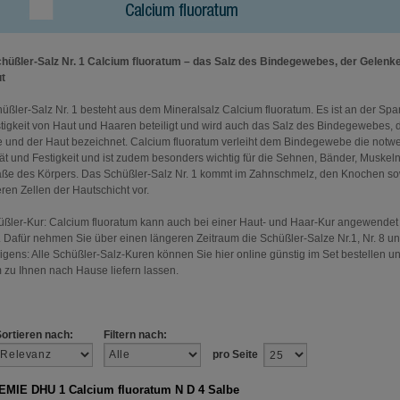
üßler-Salz Nr. 1 Calcium fluoratum – das Salz des Bindegewebes, der Gelenk
t
üßler-Salz Nr. 1 besteht aus dem Mineralsalz Calcium fluoratum. Es ist an der Sp
tigkeit von Haut und Haaren beteiligt und wird auch das Salz des Bindegewebes, 
 und der Haut bezeichnet. Calcium fluoratum verleiht dem Bindegewebe die notw
ität und Festigkeit und ist zudem besonders wichtig für die Sehnen, Bänder, Muskel
äße des Körpers. Das Schüßler-Salz Nr. 1 kommt im Zahnschmelz, den Knochen so
ren Zellen der Hautschicht vor.
üßler-Kur: Calcium fluoratum kann auch bei einer Haut- und Haar-Kur angewendet
 Dafür nehmen Sie über einen längeren Zeitraum die Schüßler-Salze Nr.1, Nr. 8 un
rigens: Alle Schüßler-Salz-Kuren können Sie hier online günstig im Set bestellen u
zu Ihnen nach Hause liefern lassen.
Sortieren nach:
Filtern nach:
pro Seite
MIE DHU 1 Calcium fluoratum N D 4 Salbe