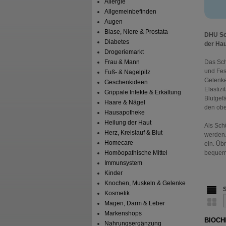
Allergie
Allgemeinbefinden
Augen
Blase, Niere & Prostata
DHU Sch
Diabetes
der Hau
Drogeriemarkt
Frau & Mann
Das Sch
und Fes
Fuß- & Nagelpilz
Gelenke
Geschenkideen
Elastiz
Grippale Infekte & Erkältung
Blutgef
Haare & Nägel
den obe
Hausapotheke
Heilung der Haut
Als Sch
Herz, Kreislauf & Blut
werden.
Homecare
ein. Üb
Homöopathische Mittel
bequem 
Immunsystem
Kinder
Knochen, Muskeln & Gelenke
Kosmetik
Magen, Darm & Leber
Markenshops
BIOCHE
Nahrungsergänzung