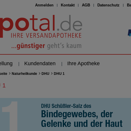
Anmelden
Kontakt
AGB
Datenschutz
Ba
ellung
Kundendaten
Ihre Apotheke
seite
Naturheilkunde
DHU
DHU 1
 1