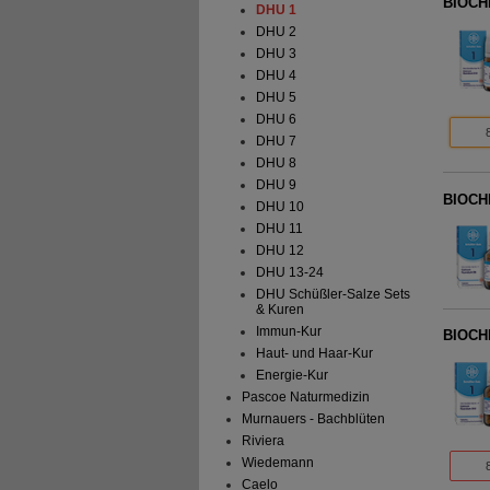
BIOCHE
DHU 1
DHU 2
DHU 3
DHU 4
DHU 5
DHU 6
DHU 7
DHU 8
DHU 9
BIOCHE
DHU 10
DHU 11
DHU 12
DHU 13-24
DHU Schüßler-Salze Sets
& Kuren
Immun-Kur
BIOCHE
Haut- und Haar-Kur
Energie-Kur
Pascoe Naturmedizin
Murnauers - Bachblüten
Riviera
Wiedemann
Caelo