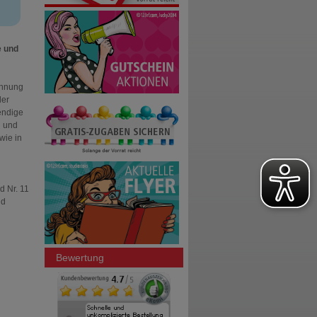
e und
annung
der
endige
n und
wie in
d Nr. 11
nd
Bewertung