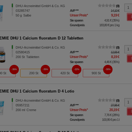
DHU-Arzneimittel GmbH & Co. KG
0
03285747
AVP
***
14,10 €
Unser Preis
*
9,19 €
50
g
Salbe
Sie sparen
4,91 €
(
35%
)
Grundpreis
183,80 €
pro 1 kg
MIE DHU 1 Calcium fluoratum D 12 Tabletten
DHU-Arzneimittel GmbH & Co. KG
0
02580415
AVP
***
12,65 €
Unser Preis
*
8,19 €
200
St
Tabletten
Sie sparen
4,46 €
(
35%
)
36%
35%
22%
30%
80 St
200 St
420 St
900 St
MIE DHU 1 Calcium fluoratum D 4 Lotio
DHU-Arzneimittel GmbH & Co. KG
0
05957211
AVP
***
27,95 €
Unser Preis
*
20,19 €
200
ml
Creme
Sie sparen
7,76 €
(
28%
)
Grundpreis
100,95 €
pro 1 l