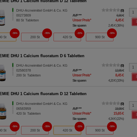
MIE DHU 1 Calcium fluoratum D 12 Tabletten
DHU-Arzneimittel GmbH & Co. KG
0
00273809
AVP
***
6,90 €
Unser Preis
*
4,45 €
80
St
Tabletten
Sie sparen
2,45 €
(
36%
)
36%
35%
22%
30%
80 St
200 St
420 St
900 St
MIE DHU 1 Calcium fluoratum D 6 Tabletten
DHU-Arzneimittel GmbH & Co. KG
0
02580378
AVP
***
12,65 €
Unser Preis
*
8,45 €
200
St
Tabletten
Sie sparen
4,20 €
(
33%
)
MIE DHU 1 Calcium fluoratum D 12 Tabletten
DHU-Arzneimittel GmbH & Co. KG
0
06583959
AVP
***
19,99 €
Unser Preis
*
15,65 €
420
St
Tabletten
Sie sparen
4,34 €
(
22%
)
36%
35%
22%
30%
80 St
200 St
420 St
900 St