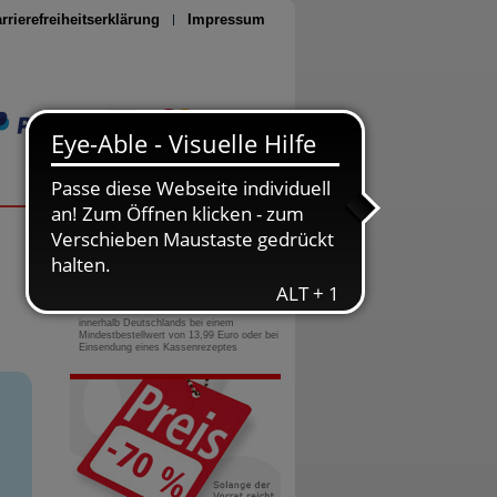
rrierefreiheitserklärung
Impressum
Seite drucken
0800-10 11 422
gebührenfreie Rufnummer
Versandkostenfrei
innerhalb Deutschlands bei einem
Mindestbestellwert von 13,99 Euro oder bei
Einsendung eines Kassenrezeptes