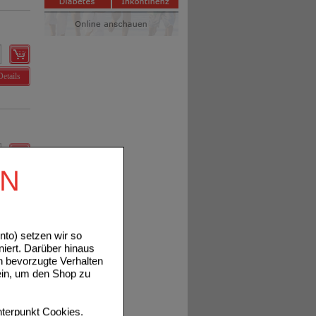
Details
EN
Details
to) setzen wir so
niert. Darüber hinaus
n bevorzugte Verhalten
ein, um den Shop zu
Details
terpunkt
Cookies
.