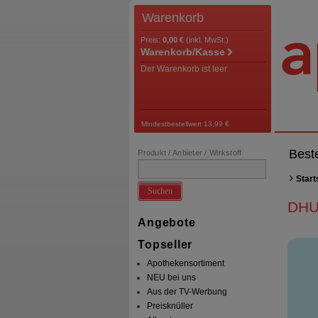
Warenkorb
Preis:
0,00 €
(inkl. MwSt.)
Warenkorb/Kasse
Der Warenkorb ist leer
Mindestbestellwert 13,99 €
Best
Produkt / Anbieter / Wirkstoff
Start
Suchen
DHU
Angebote
Topseller
Apothekensortiment
NEU bei uns
Aus der TV-Werbung
Preisknüller