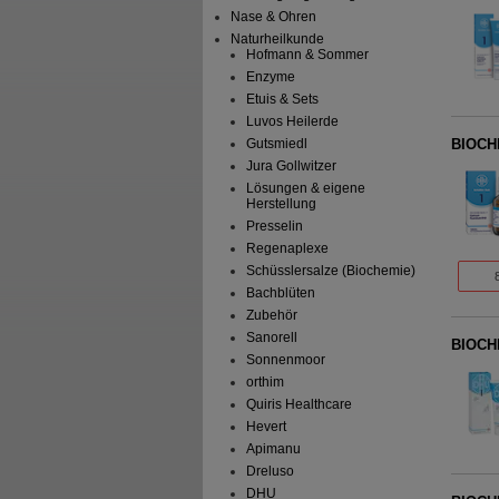
Nase & Ohren
Naturheilkunde
Hofmann & Sommer
Enzyme
Etuis & Sets
Luvos Heilerde
BIOCHE
Gutsmiedl
Jura Gollwitzer
Lösungen & eigene
Herstellung
Presselin
Regenaplexe
Schüsslersalze (Biochemie)
Bachblüten
Zubehör
Sanorell
BIOCHE
Sonnenmoor
orthim
Quiris Healthcare
Hevert
Apimanu
Dreluso
DHU