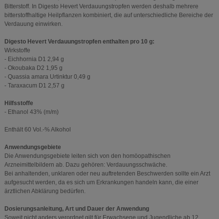
Bitterstoff. In Digesto Hevert Verdauungstropfen werden deshalb mehrere
bitterstoffhaltige Heilpflanzen kombiniert, die auf unterschiedliche Bereiche der
Verdauung einwirken.
Digesto Hevert Verdauungstropfen enthalten pro 10 g:
Wirkstoffe
- Eichhornia D1 2,94 g
- Okoubaka D2 1,95 g
- Quassia amara Urtinktur 0,49 g
- Taraxacum D1 2,57 g
Hilfsstoffe
- Ethanol 43% (m/m)
Enthält 60 Vol.-% Alkohol
Anwendungsgebiete
Die Anwendungsgebiete leiten sich von den homöopathischen
Arzneimittelbildern ab. Dazu gehören: Verdauungsschwäche.
Bei anhaltenden, unklaren oder neu auftretenden Beschwerden sollte ein Arzt
aufgesucht werden, da es sich um Erkrankungen handeln kann, die einer
ärztlichen Abklärung bedürfen.
Dosierungsanleitung, Art und Dauer der Anwendung
Soweit nicht anders verordnet gilt für Erwachsene und Jugendliche ab 12