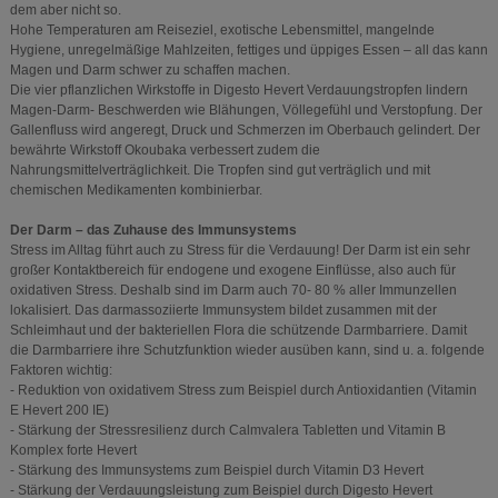
dem aber nicht so.
Hohe Temperaturen am Reiseziel, exotische Lebensmittel, mangelnde
Hygiene, unregelmäßige Mahlzeiten, fettiges und üppiges Essen – all das kann
Magen und Darm schwer zu schaffen machen.
Die vier pflanzlichen Wirkstoffe in Digesto Hevert Verdauungstropfen lindern
Magen-Darm- Beschwerden wie Blähungen, Völlegefühl und Verstopfung. Der
Gallenfluss wird angeregt, Druck und Schmerzen im Oberbauch gelindert. Der
bewährte Wirkstoff Okoubaka verbessert zudem die
Nahrungsmittelverträglichkeit. Die Tropfen sind gut verträglich und mit
chemischen Medikamenten kombinierbar.
Der Darm – das Zuhause des Immunsystems
Stress im Alltag führt auch zu Stress für die Verdauung! Der Darm ist ein sehr
großer Kontaktbereich für endogene und exogene Einflüsse, also auch für
oxidativen Stress. Deshalb sind im Darm auch 70- 80 % aller Immunzellen
lokalisiert. Das darmassoziierte Immunsystem bildet zusammen mit der
Schleimhaut und der bakteriellen Flora die schützende Darmbarriere. Damit
die Darmbarriere ihre Schutzfunktion wieder ausüben kann, sind u. a. folgende
Faktoren wichtig:
- Reduktion von oxidativem Stress zum Beispiel durch Antioxidantien (Vitamin
E Hevert 200 IE)
- Stärkung der Stressresilienz durch Calmvalera Tabletten und Vitamin B
Komplex forte Hevert
- Stärkung des Immunsystems zum Beispiel durch Vitamin D3 Hevert
- Stärkung der Verdauungsleistung zum Beispiel durch Digesto Hevert