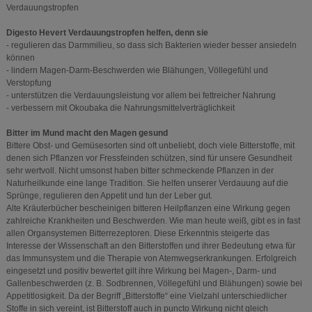
Verdauungstropfen
Digesto Hevert Verdauungstropfen helfen, denn sie
- regulieren das Darmmilieu, so dass sich Bakterien wieder besser ansiedeln
können
- lindern Magen-Darm-Beschwerden wie Blähungen, Völlegefühl und
Verstopfung
- unterstützen die Verdauungsleistung vor allem bei fettreicher Nahrung
- verbessern mit Okoubaka die Nahrungsmittelverträglichkeit
Bitter im Mund macht den Magen gesund
Bittere Obst- und Gemüsesorten sind oft unbeliebt, doch viele Bitterstoffe, mit
denen sich Pflanzen vor Fressfeinden schützen, sind für unsere Gesundheit
sehr wertvoll. Nicht umsonst haben bitter schmeckende Pflanzen in der
Naturheilkunde eine lange Tradition. Sie helfen unserer Verdauung auf die
Sprünge, regulieren den Appetit und tun der Leber gut.
Alte Kräuterbücher bescheinigen bitteren Heilpflanzen eine Wirkung gegen
zahlreiche Krankheiten und Beschwerden. Wie man heute weiß, gibt es in fast
allen Organsystemen Bitterrezeptoren. Diese Erkenntnis steigerte das
Interesse der Wissenschaft an den Bitterstoffen und ihrer Bedeutung etwa für
das Immunsystem und die Therapie von Atemwegserkrankungen. Erfolgreich
eingesetzt und positiv bewertet gilt ihre Wirkung bei Magen-, Darm- und
Gallenbeschwerden (z. B. Sodbrennen, Völlegefühl und Blähungen) sowie bei
Appetitlosigkeit. Da der Begriff „Bitterstoffe“ eine Vielzahl unterschiedlicher
Stoffe in sich vereint, ist Bitterstoff auch in puncto Wirkung nicht gleich