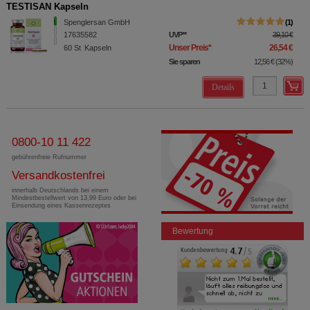
TESTISAN Kapseln
Spenglersan GmbH
1
17635582
UVP
**
39,10 €
Unser Preis
*
26,54 €
60
St
Kapseln
Sie sparen
12,56 €
(
32%
)
Details
0800-10 11 422
gebührenfreie Rufnummer
Versandkostenfrei
innerhalb Deutschlands bei einem
Mindestbestellwert von 13,99 Euro oder bei
Einsendung eines Kassenrezeptes
Bewertung