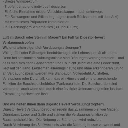
- Breites Wirkspektrum
- Tropfengenau und individuell dosierbar
- Einfache Einnahme mit der Verschlusskappe – auch unterwegs
- Für Schwangere und Stillende geeignet (nach Rücksprache mit dem Arzt)
- Mit chemischen Präparaten kombinierbar
- In 2 Packungsgrößen erhältlich (30 und 100 ml)
Luft im Bauch oder Stein im Magen? Ein Fall für Digesto Hevert
Verdauungstropfen
Wie entstehen eigentlich Verdauungsstörungen?
Völlegefühl oder Blähungen beeinträchtigen die Lebensqualität oft enorm.
Denn bei bestimmten Nahrungsmitteln sind Blähungen vorprogrammiert – und
dass man sich nach Gänsebraten und Co. nicht „leicht wie eine Feder“ fühlt,
liegt auf der Hand. Leidet man allerdings häufig und ohne erkennbaren Grund
an Verdauungsbeschwerden wie Blähbauch, Völlegefühl, Aufstoßen,
Verstopfung oder Durchfall, kann das ein Hinweis auf eine unzureichende
Funktion der Bauchspeicheldrüse (Pankreas) sein. Die Beschwerden sind
vorhanden, auch wenn sich durch eine ärztliche Untersuchung keine fassbare
Erkrankung nachweisen lässt.
Und wie helfen Ihnen dann Digesto Hevert Verdauungstropfen?
Digesto Hevert Verdauungstropfen regeln das Zusammenspiel von Magen,
Dünndarm, Leber und Galle und stärken die Verdauungsfunktion der
Bauchspeicheldrüse. Die Neigung zu Blähungen wird reduziert.
Durch Aktivierung des Stoffwechsels wird die Nahrung besser verwertet und