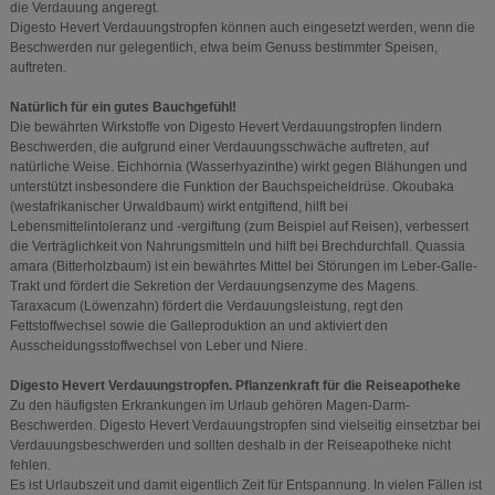
die Verdauung angeregt.
Digesto Hevert Verdauungstropfen können auch eingesetzt werden, wenn die
Beschwerden nur gelegentlich, etwa beim Genuss bestimmter Speisen,
auftreten.
Natürlich für ein gutes Bauchgefühl!
Die bewährten Wirkstoffe von Digesto Hevert Verdauungstropfen lindern
Beschwerden, die aufgrund einer Verdauungsschwäche auftreten, auf
natürliche Weise. Eichhornia (Wasserhyazinthe) wirkt gegen Blähungen und
unterstützt insbesondere die Funktion der Bauchspeicheldrüse. Okoubaka
(westafrikanischer Urwaldbaum) wirkt entgiftend, hilft bei
Lebensmittelintoleranz und -vergiftung (zum Beispiel auf Reisen), verbessert
die Verträglichkeit von Nahrungsmitteln und hilft bei Brechdurchfall. Quassia
amara (Bitterholzbaum) ist ein bewährtes Mittel bei Störungen im Leber-Galle-
Trakt und fördert die Sekretion der Verdauungsenzyme des Magens.
Taraxacum (Löwenzahn) fördert die Verdauungsleistung, regt den
Fettstoffwechsel sowie die Galleproduktion an und aktiviert den
Ausscheidungsstoffwechsel von Leber und Niere.
Digesto Hevert Verdauungstropfen. Pflanzenkraft für die Reiseapotheke
Zu den häufigsten Erkrankungen im Urlaub gehören Magen-Darm-
Beschwerden. Digesto Hevert Verdauungstropfen sind vielseitig einsetzbar bei
Verdauungsbeschwerden und sollten deshalb in der Reiseapotheke nicht
fehlen.
Es ist Urlaubszeit und damit eigentlich Zeit für Entspannung. In vielen Fällen ist