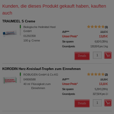
Kunden, die dieses Produkt gekauft haben, kauften
auch
TRAUMEEL S Creme
Biologische Heilmittel Heel
1
GmbH
AVP
***
19,97 €
01292358
Unser Preis
*
13,05 €
100
g
Creme
Sie sparen
6,92 €
(
35%
)
Grundpreis
130,50 €
pro 1 kg
Details
KORODIN Herz-Kreislauf-Tropfen zum Einnehmen
ROBUGEN GmbH & Co.KG
2
04906588
AVP
***
18,39 €
Unser Preis
*
13,10 €
40
ml
Flüssigkeit zum
Einnehmen
Sie sparen
5,29 €
(
29%
)
Grundpreis
327,50 €
pro 1 l
Details