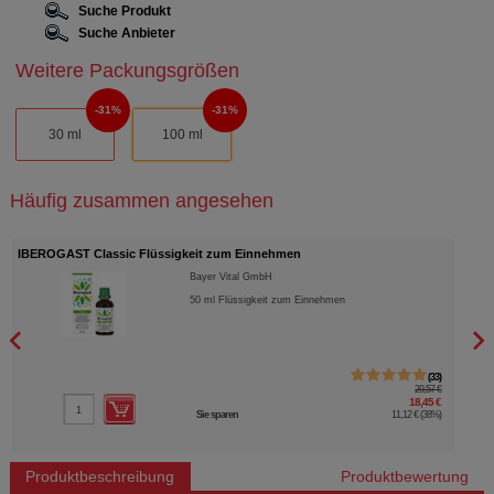
Suche Produkt
Suche Anbieter
Weitere Packungsgrößen
31%
31%
30 ml
100 ml
Häufig zusammen angesehen
IBEROGAST Classic Flüssigkeit zum Einnehmen
IBER
Bayer Vital GmbH
50
ml
Flüssigkeit zum Einnehmen
33
29,57 €
18,45 €
Sie sparen
11,12 €
(
38%
)
Produktbeschreibung
Produktbewertung