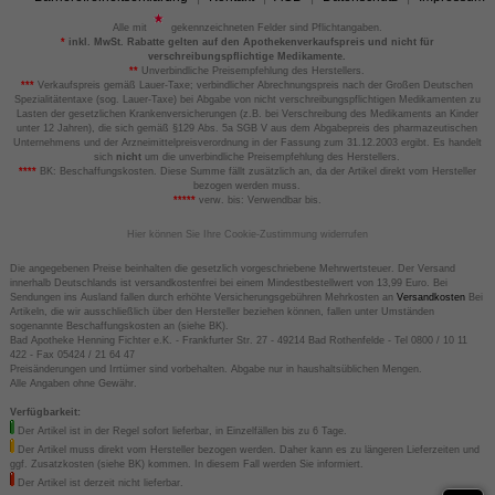
Alle mit
gekennzeichneten Felder sind Pflichtangaben.
*
inkl. MwSt. Rabatte gelten auf den Apothekenverkaufspreis und nicht für
verschreibungspflichtige Medikamente.
**
Unverbindliche Preisempfehlung des Herstellers.
***
Verkaufspreis gemäß Lauer-Taxe; verbindlicher Abrechnungspreis nach der Großen Deutschen
Spezialitätentaxe (sog. Lauer-Taxe) bei Abgabe von nicht verschreibungspflichtigen Medikamenten zu
Lasten der gesetzlichen Krankenversicherungen (z.B. bei Verschreibung des Medikaments an Kinder
unter 12 Jahren), die sich gemäß §129 Abs. 5a SGB V aus dem Abgabepreis des pharmazeutischen
Unternehmens und der Arzneimittelpreisverordnung in der Fassung zum 31.12.2003 ergibt. Es handelt
sich
nicht
um die unverbindliche Preisempfehlung des Herstellers.
****
BK: Beschaffungskosten. Diese Summe fällt zusätzlich an, da der Artikel direkt vom Hersteller
bezogen werden muss.
*****
verw. bis: Verwendbar bis.
Hier können Sie Ihre Cookie-Zustimmung widerrufen
Die angegebenen Preise beinhalten die gesetzlich vorgeschriebene Mehrwertsteuer. Der Versand
innerhalb Deutschlands ist versandkostenfrei bei einem Mindestbestellwert von 13,99 Euro. Bei
Sendungen ins Ausland fallen durch erhöhte Versicherungsgebühren Mehrkosten an
Versandkosten
Bei
Artikeln, die wir ausschließlich über den Hersteller beziehen können, fallen unter Umständen
sogenannte Beschaffungskosten an (siehe BK).
Bad Apotheke Henning Fichter e.K. - Frankfurter Str. 27 - 49214 Bad Rothenfelde - Tel 0800 / 10 11
422 - Fax 05424 / 21 64 47
Preisänderungen und Irrtümer sind vorbehalten. Abgabe nur in haushaltsüblichen Mengen.
Alle Angaben ohne Gewähr.
Verfügbarkeit:
Der Artikel ist in der Regel sofort lieferbar, in Einzelfällen bis zu 6 Tage.
Der Artikel muss direkt vom Hersteller bezogen werden. Daher kann es zu längeren Lieferzeiten und
ggf. Zusatzkosten (siehe BK) kommen. In diesem Fall werden Sie informiert.
Der Artikel ist derzeit nicht lieferbar.