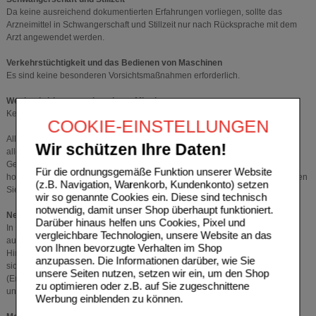
Da keine ausreichend dokumentierten Erfahrungen vorliegen, sollte das
Arzneimittel in Schwangerschaft und Stillzeit nur nach Rücksprache mit dem
Arzt angewendet werden.
Verkehrstüchtigkeit und das Bedienen von Maschinen
Es sind keine besonderen Vorsichtsmaßnahmen erforderlich.
Wechselwirkungen mit anderen Mitteln
Keine bekannt.
COOKIE-EINSTELLUNGEN
Allgemeiner Hinweis: Wie bei allen Arzneimitteln kann die Wirkung durch
Wir schützen Ihre Daten!
allgemein schädigende Faktoren in der Lebensweise und durch Reiz- und
Genussmittel ungünstig beeinflusst werden. Dies gilt insbesondere für
Für die ordnungsgemäße Funktion unserer Website
homöopathische Arzneimittel. Falls Sie sonstige Arzneimittel einnehmen, holen
(z.B. Navigation, Warenkorb, Kundenkonto) setzen
Sie medizinischen Rat ein.
wir so genannte Cookies ein. Diese sind technisch
notwendig, damit unser Shop überhaupt funktioniert.
Nebenwirkungen
Darüber hinaus helfen uns Cookies, Pixel und
In seltenen Fällen können aufgrund des Inhaltsstoffs Eichhornia Durchfälle
vergleichbare Technologien, unsere Website an das
auftreten.
von Ihnen bevorzugte Verhalten im Shop
Hinweis: Bei der Anwendung eines homöopathischen Arzneimittels können
anzupassen. Die Informationen darüber, wie Sie
sich die vorhandenen Beschwerden vorübergehend verschlimmern
unsere Seiten nutzen, setzen wir ein, um den Shop
(Erstverschlimmerung). In diesem Fall sollten Sie das Arzneimittel absetzen
zu optimieren oder z.B. auf Sie zugeschnittene
und medizinischen Rat einholen.
Werbung einblenden zu können.