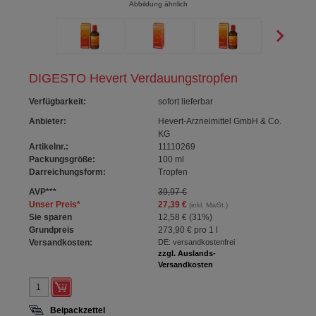
Abbildung ähnlich
DIGESTO Hevert Verdauungstropfen
Verfügbarkeit
:
sofort lieferbar
Anbieter:
Hevert-Arzneimittel GmbH & Co.
KG
Artikelnr.:
11110269
Packungsgröße:
100
ml
Darreichungsform:
Tropfen
AVP
***
39,97 €
Unser Preis
*
27,39 €
(inkl. MwSt.)
Sie sparen
12,58 €
(
31%
)
Grundpreis
273,90 €
pro 1 l
Versandkosten:
DE: versandkostenfrei
zzgl. Auslands-
Versandkosten
Beipackzettel