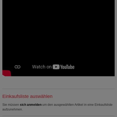
anzuzeigen und unser Partnerprogramm zu
betreiben.
Statistik & Tracking:
Hierüber lassen sich
Informationen über die Art und Weise der Nutzung
unserer Website sammeln, mit deren Hilfe wir unsere
Website weiter für Sie optimieren können, den Inhalt
auf unserer Website aber auch die Werbung auf
Drittseiten möglichst relevant für Sie zu gestalten.
Bitte beachten Sie, dass Daten hierfür teilweise an
Dritte wie z.B. Google oder soziale Medien
übertragen werden.
Einkaufsliste auswählen
Sie müssen
sich anmelden
um den ausgewählten Artikel in eine Einkaufsliste
aufzunehmen.