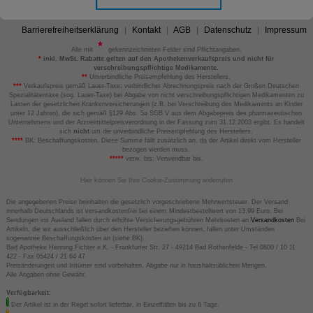
Barrierefreiheitserklärung
Kontakt
AGB
Datenschutz
Impressum
Alle mit
gekennzeichneten Felder sind Pflichtangaben.
*
inkl. MwSt. Rabatte gelten auf den Apothekenverkaufspreis und nicht für
verschreibungspflichtige Medikamente.
**
Unverbindliche Preisempfehlung des Herstellers.
***
Verkaufspreis gemäß Lauer-Taxe; verbindlicher Abrechnungspreis nach der Großen Deutschen
Spezialitätentaxe (sog. Lauer-Taxe) bei Abgabe von nicht verschreibungspflichtigen Medikamenten zu
Lasten der gesetzlichen Krankenversicherungen (z.B. bei Verschreibung des Medikaments an Kinder
unter 12 Jahren), die sich gemäß §129 Abs. 5a SGB V aus dem Abgabepreis des pharmazeutischen
Unternehmens und der Arzneimittelpreisverordnung in der Fassung zum 31.12.2003 ergibt. Es handelt
sich
nicht
um die unverbindliche Preisempfehlung des Herstellers.
****
BK: Beschaffungskosten. Diese Summe fällt zusätzlich an, da der Artikel direkt vom Hersteller
bezogen werden muss.
*****
verw. bis: Verwendbar bis.
Hier können Sie Ihre Cookie-Zustimmung widerrufen
Die angegebenen Preise beinhalten die gesetzlich vorgeschriebene Mehrwertsteuer. Der Versand
innerhalb Deutschlands ist versandkostenfrei bei einem Mindestbestellwert von 13,99 Euro. Bei
Sendungen ins Ausland fallen durch erhöhte Versicherungsgebühren Mehrkosten an
Versandkosten
Bei
Artikeln, die wir ausschließlich über den Hersteller beziehen können, fallen unter Umständen
sogenannte Beschaffungskosten an (siehe BK).
Bad Apotheke Henning Fichter e.K. - Frankfurter Str. 27 - 49214 Bad Rothenfelde - Tel 0800 / 10 11
422 - Fax 05424 / 21 64 47
Preisänderungen und Irrtümer sind vorbehalten. Abgabe nur in haushaltsüblichen Mengen.
Alle Angaben ohne Gewähr.
Verfügbarkeit:
Der Artikel ist in der Regel sofort lieferbar, in Einzelfällen bis zu 6 Tage.