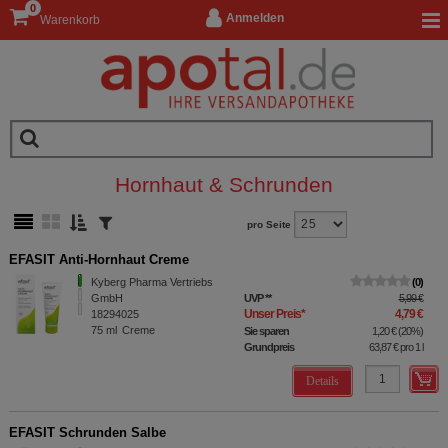
0
Anmelden
Warenkorb
Hornhaut & Schrunden
pro Seite
EFASIT Anti-Hornhaut Creme
Kyberg Pharma Vertriebs
0
GmbH
UVP
**
5,99 €
Unser Preis
*
4,79 €
18294025
75
ml
Creme
Sie sparen
1,20 €
(
20%
)
Grundpreis
63,87 €
pro 1 l
Details
EFASIT Schrunden Salbe