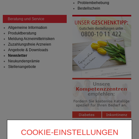
Problembehebung
Bestellschein
Beratung und Service
Allgemeine Information
Produktberatung
Meldung Arzneimittelrisiken
Zuzahlungsfreie Arzneien
Angebote & Downloads
Newsletter
Neukundenprämie
Stellenangebote
COOKIE-EINSTELLUNGEN