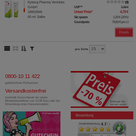
Kyberg Pharma Vertriebs
0
GmbH
UVP
**
5,99 €
Unser Preis
*
4,79 €
18802846
60
ml
Salbe
Sie sparen
1,20 €
(
20%
)
Grundpreis
79,83 €
pro 1 l
Details
pro Seite
0800-10 11 422
gebührenfreie Rufnummer
Versandkostenfrei
innerhalb Deutschlands bei einem
Mindestbestellwert von 13,99 Euro oder bei
Einsendung eines Kassenrezeptes
Bewertung