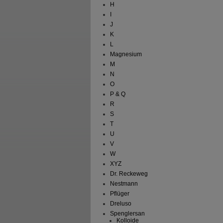
H
I
J
K
L
Magnesium
M
N
O
P & Q
R
S
T
U
V
W
XYZ
Dr. Reckeweg
Nestmann
Pflüger
Dreluso
Spenglersan
Kolloide