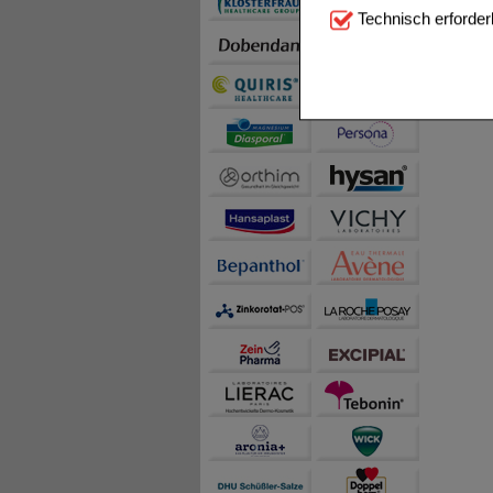
Technisch Notwendi
Technisch erforder
notwendig sind (z.B. N
Komfort:
Diese Cookie
beispielsweise für di
Spracheinstellung) an
Inhalte anzuzeigen un
Statistik & Tracking:
H
sammeln, mit deren Hil
auch die Werbung auf Dr
teilweise an Dritte wi