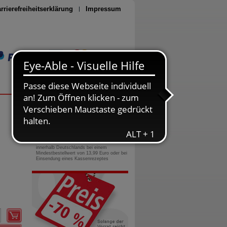
rrierefreiheitserklärung
Impressum
Seite drucken
0800-10 11 422
gebührenfreie Rufnummer
Versandkostenfrei
innerhalb Deutschlands bei einem
Mindestbestellwert von 13,99 Euro oder bei
Einsendung eines Kassenrezeptes