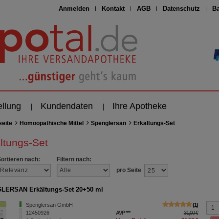
Anmelden
Kontakt
AGB
Datenschutz
Ba
ellung
Kundendaten
Ihre Apotheke
seite
Homöopathische Mittel
Spenglersan
Erkältungs-Set
ltungs-Set
Sortieren nach:
Filtern nach:
pro Seite
LERSAN Erkältungs-Set 20+50 ml
Spenglersan GmbH
1
12450926
AVP
***
31,00 €