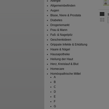
Allergie
Allgemeinbefinden
Augen
Blase, Niere & Prostata
Diabetes
Drogeriemarkt
Frau & Mann
Fuß- & Nagelpilz
Geschenkideen
Grippale Infekte & Erkältung
Haare & Nägel
Hausapotheke
Heilung der Haut
Herz, Kreislauf & Blut
Homecare
Homöopathische Mittel
A
B
C
D
E
F
G