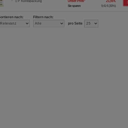
Unser Preis
*
21,59 €
1
P
Kombipackung
Sie sparen
9,41 €
(
30%
)
Sortieren nach:
Filtern nach:
pro Seite