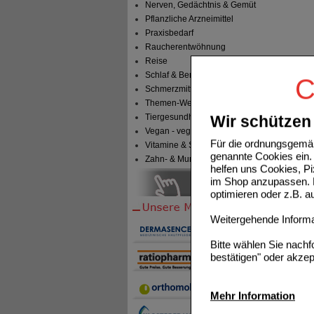
Nerven, Gedächtnis & Gemüt
Pflanzliche Arzneimittel
Praxisbedarf
Raucherentwöhnung
Reise
Schlaf & Beruhigung
C
Schmerzmittel
Themen-Welten
Tiergesundheit & Tierbedarf
Wir schützen 
Vegan - vegetarisch
Für die ordnungsgemäß
Vitamine & Sport
genannte Cookies ein. 
Zahn- & Mundpflege
helfen uns Cookies, P
im Shop anzupassen. D
optimieren oder z.B. 
Weitergehende Informat
Bitte wählen Sie nach
bestätigen" oder akzep
Mehr Information