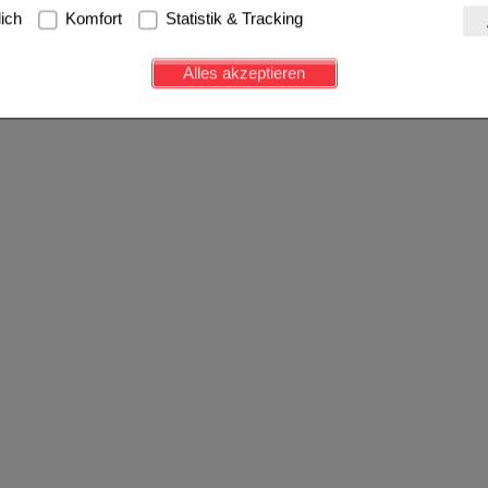
g:
Hierbei handelt es sich um Cookies, die für die Grundfunktionen u
lich
Komfort
Statistik & Tracking
avigation, Warenkorb, Kundenkonto), weshalb auf diese nicht verzich
s werden genutzt um das Einkaufserlebnis noch ansprechender zu g
Alles akzeptieren
e Wiedererkennung des Besuchers oder unsere Seite an bevorzugte Ve
zupassen. Komfort-Cookies ermöglichen es uns auch auf Ihre Bedürf
d unser Partnerprogramm zu betreiben.
ierüber lassen sich Informationen über die Art und Weise der Nutzu
fe wir unsere Website weiter für Sie optimieren können, den Inhalt a
ittseiten möglichst relevant für Sie zu gestalten. Bitte beachten Sie
e z.B. Google oder soziale Medien übertragen werden.