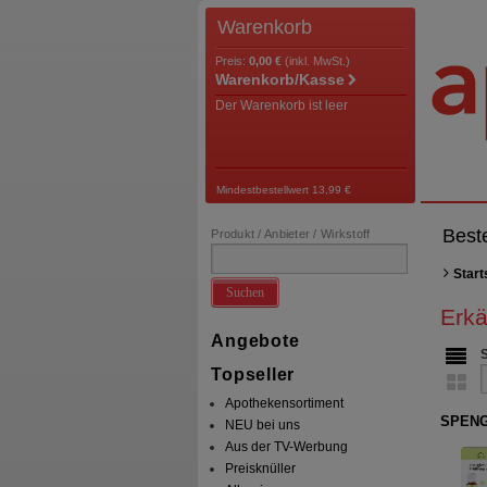
Warenkorb
Preis:
0,00 €
(inkl. MwSt.)
Warenkorb/Kasse
Der Warenkorb ist leer
Mindestbestellwert 13,99 €
Best
Produkt / Anbieter / Wirkstoff
Start
Suchen
Erkä
Angebote
Topseller
Apothekensortiment
SPENG
NEU bei uns
Aus der TV-Werbung
Preisknüller