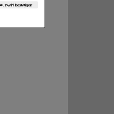
nserer Website
Auswahl bestätigen
tet werden kann.
estalten,
rhaltensweisen (z.B.
nisse zugeschrittene
ng unserer Website
uf unserer Website aber
, dass Daten hierfür