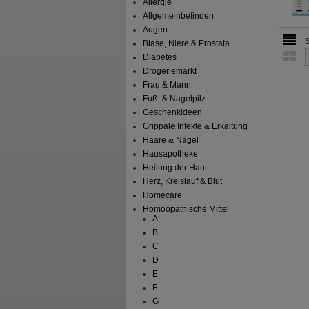
Allergie
Allgemeinbefinden
Augen
Blase, Niere & Prostata
Diabetes
Drogeriemarkt
Frau & Mann
Fuß- & Nagelpilz
Geschenkideen
Grippale Infekte & Erkältung
Haare & Nägel
Hausapotheke
Heilung der Haut
Herz, Kreislauf & Blut
Homecare
Homöopathische Mittel
A
B
C
D
E
F
G