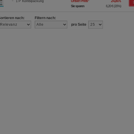
Unser Preis
*
24,80 €
1
P
Kombipackung
Sie sparen
6,20 €
(
20%
)
Sortieren nach:
Filtern nach:
pro Seite