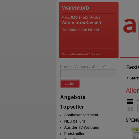
Warenkorb
Preis:
0,00 €
(inkl. MwSt.)
Warenkorb/Kasse
Der Warenkorb ist leer
Mindestbestellwert 13,99 €
Best
Produkt / Anbieter / Wirkstoff
Start
Suchen
Alle
Angebote
Topseller
Apothekensortiment
SPENGL
NEU bei uns
Aus der TV-Werbung
Preisknüller