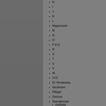
H
I
J
K
L
Magnesium
M
N
O
P & Q
R
S
T
U
V
W
XYZ
Dr. Reckeweg
Nestmann
Pflüger
Dreluso
Spenglersan
Kolloide