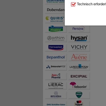
Technisch Notwendi
Technisch erforder
notwendig sind (z.B. N
Komfort:
Diese Cookie
beispielsweise für di
Spracheinstellung) an
Inhalte anzuzeigen un
Statistik & Tracking:
H
sammeln, mit deren Hil
auch die Werbung auf Dr
teilweise an Dritte wi