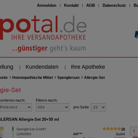
Anmelden
Kontakt
AGB
Datenschutz
Ba
ellung
Kundendaten
Ihre Apotheke
seite
Homöopathische Mittel
Spenglersan
Allergie-Set
rgie-Set
Sortieren nach:
Filtern nach:
pro Seite
ERSAN Allergie-Set 20+50 ml
Spenglersan GmbH
2
12450903
AVP
***
31,00 €