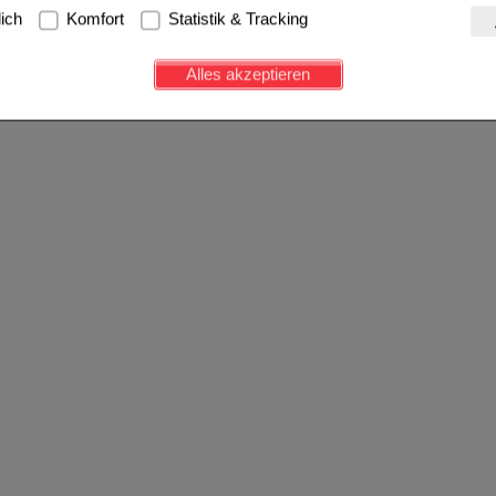
g:
Hierbei handelt es sich um Cookies, die für die Grundfunktionen u
lich
Komfort
Statistik & Tracking
avigation, Warenkorb, Kundenkonto), weshalb auf diese nicht verzich
s werden genutzt um das Einkaufserlebnis noch ansprechender zu g
Alles akzeptieren
e Wiedererkennung des Besuchers oder unsere Seite an bevorzugte Ve
zupassen. Komfort-Cookies ermöglichen es uns auch auf Ihre Bedürf
d unser Partnerprogramm zu betreiben.
ierüber lassen sich Informationen über die Art und Weise der Nutzu
fe wir unsere Website weiter für Sie optimieren können, den Inhalt a
ittseiten möglichst relevant für Sie zu gestalten. Bitte beachten Sie
e z.B. Google oder soziale Medien übertragen werden.