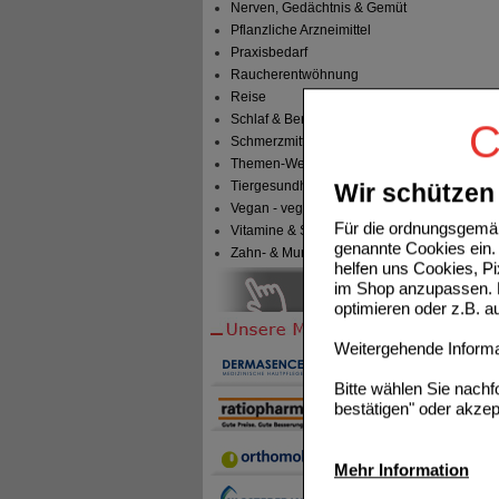
Nerven, Gedächtnis & Gemüt
Pflanzliche Arzneimittel
Praxisbedarf
Raucherentwöhnung
Reise
Schlaf & Beruhigung
C
Schmerzmittel
Themen-Welten
Tiergesundheit & Tierbedarf
Wir schützen 
Vegan - vegetarisch
Für die ordnungsgemäß
Vitamine & Sport
genannte Cookies ein. 
Zahn- & Mundpflege
helfen uns Cookies, P
im Shop anzupassen. D
optimieren oder z.B. 
Weitergehende Informat
Bitte wählen Sie nach
bestätigen" oder akzep
Mehr Information