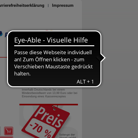
rrierefreiheitserklärung
Impressum
Seite drucken
0800-10 11 422
gebührenfreie Rufnummer
Versandkostenfrei
innerhalb Deutschlands bei einem
Mindestbestellwert von 13,99 Euro oder bei
Einsendung eines Kassenrezeptes