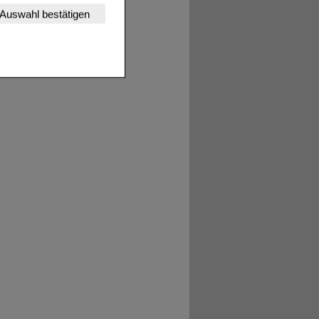
nserer Website
Auswahl bestätigen
tet werden kann.
estalten,
rhaltensweisen (z.B.
nisse zugeschrittene
ng unserer Website
uf unserer Website aber
, dass Daten hierfür