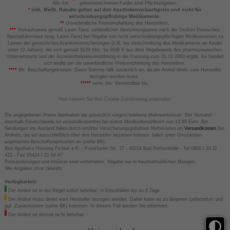
Alle mit
gekennzeichneten Felder sind Pflichtangaben.
*
inkl. MwSt. Rabatte gelten auf den Apothekenverkaufspreis und nicht für
verschreibungspflichtige Medikamente.
**
Unverbindliche Preisempfehlung des Herstellers.
***
Verkaufspreis gemäß Lauer-Taxe; verbindlicher Abrechnungspreis nach der Großen Deutschen
Spezialitätentaxe (sog. Lauer-Taxe) bei Abgabe von nicht verschreibungspflichtigen Medikamenten zu
Lasten der gesetzlichen Krankenversicherungen (z.B. bei Verschreibung des Medikaments an Kinder
unter 12 Jahren), die sich gemäß §129 Abs. 5a SGB V aus dem Abgabepreis des pharmazeutischen
Unternehmens und der Arzneimittelpreisverordnung in der Fassung zum 31.12.2003 ergibt. Es handelt
sich
nicht
um die unverbindliche Preisempfehlung des Herstellers.
****
BK: Beschaffungskosten. Diese Summe fällt zusätzlich an, da der Artikel direkt vom Hersteller
bezogen werden muss.
*****
verw. bis: Verwendbar bis.
Hier können Sie Ihre Cookie-Zustimmung widerrufen
Die angegebenen Preise beinhalten die gesetzlich vorgeschriebene Mehrwertsteuer. Der Versand
innerhalb Deutschlands ist versandkostenfrei bei einem Mindestbestellwert von 13,99 Euro. Bei
Sendungen ins Ausland fallen durch erhöhte Versicherungsgebühren Mehrkosten an
Versandkosten
Bei
Artikeln, die wir ausschließlich über den Hersteller beziehen können, fallen unter Umständen
sogenannte Beschaffungskosten an (siehe BK).
Bad Apotheke Henning Fichter e.K. - Frankfurter Str. 27 - 49214 Bad Rothenfelde - Tel 0800 / 10 11
422 - Fax 05424 / 21 64 47
Preisänderungen und Irrtümer sind vorbehalten. Abgabe nur in haushaltsüblichen Mengen.
Alle Angaben ohne Gewähr.
Verfügbarkeit:
Der Artikel ist in der Regel sofort lieferbar, in Einzelfällen bis zu 6 Tage.
Der Artikel muss direkt vom Hersteller bezogen werden. Daher kann es zu längeren Lieferzeiten und
ggf. Zusatzkosten (siehe BK) kommen. In diesem Fall werden Sie informiert.
Der Artikel ist derzeit nicht lieferbar.