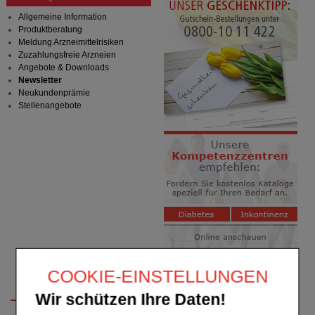
Allgemeine Information
Produktberatung
Meldung Arzneimittelrisiken
Zuzahlungsfreie Arzneien
Angebote & Downloads
Newsletter
Neukundenprämie
Stellenangebote
COOKIE-EINSTELLUNGEN
Wir schützen Ihre Daten!