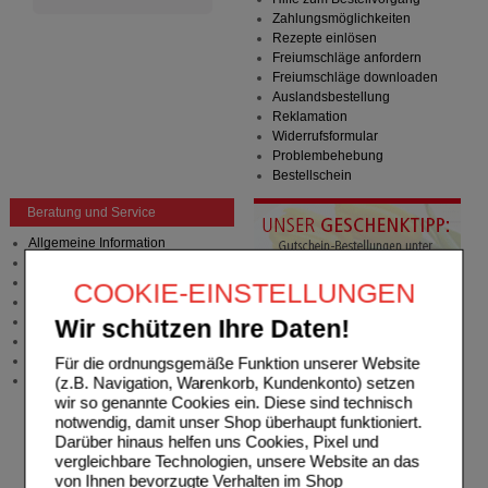
Zahlungsmöglichkeiten
Rezepte einlösen
Freiumschläge anfordern
Freiumschläge downloaden
Auslandsbestellung
Reklamation
Widerrufsformular
Problembehebung
Bestellschein
Beratung und Service
Allgemeine Information
Produktberatung
Meldung Arzneimittelrisiken
COOKIE-EINSTELLUNGEN
Zuzahlungsfreie Arzneien
Angebote & Downloads
Wir schützen Ihre Daten!
Newsletter
Neukundenprämie
Für die ordnungsgemäße Funktion unserer Website
Stellenangebote
(z.B. Navigation, Warenkorb, Kundenkonto) setzen
wir so genannte Cookies ein. Diese sind technisch
notwendig, damit unser Shop überhaupt funktioniert.
Darüber hinaus helfen uns Cookies, Pixel und
vergleichbare Technologien, unsere Website an das
von Ihnen bevorzugte Verhalten im Shop