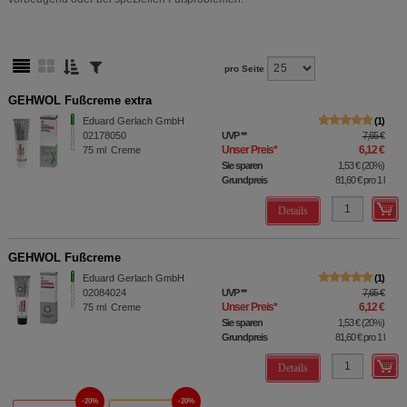
pro Seite
GEHWOL Fußcreme extra
Eduard Gerlach GmbH
1
02178050
UVP
**
7,65 €
Unser Preis
*
6,12 €
75
ml
Creme
Sie sparen
1,53 €
(
20%
)
Grundpreis
81,60 €
pro 1 l
Details
GEHWOL Fußcreme
Eduard Gerlach GmbH
1
02084024
UVP
**
7,65 €
Unser Preis
*
6,12 €
75
ml
Creme
Sie sparen
1,53 €
(
20%
)
Grundpreis
81,60 €
pro 1 l
Details
20%
20%