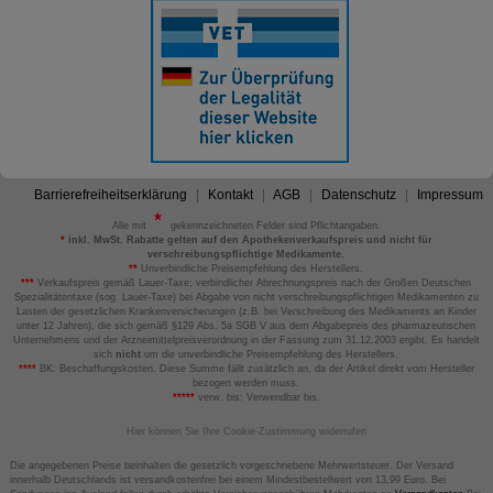
Barrierefreiheitserklärung
Kontakt
AGB
Datenschutz
Impressum
Alle mit
gekennzeichneten Felder sind Pflichtangaben.
*
inkl. MwSt. Rabatte gelten auf den Apothekenverkaufspreis und nicht für
verschreibungspflichtige Medikamente.
**
Unverbindliche Preisempfehlung des Herstellers.
***
Verkaufspreis gemäß Lauer-Taxe; verbindlicher Abrechnungspreis nach der Großen Deutschen
Spezialitätentaxe (sog. Lauer-Taxe) bei Abgabe von nicht verschreibungspflichtigen Medikamenten zu
Lasten der gesetzlichen Krankenversicherungen (z.B. bei Verschreibung des Medikaments an Kinder
unter 12 Jahren), die sich gemäß §129 Abs. 5a SGB V aus dem Abgabepreis des pharmazeutischen
Unternehmens und der Arzneimittelpreisverordnung in der Fassung zum 31.12.2003 ergibt. Es handelt
sich
nicht
um die unverbindliche Preisempfehlung des Herstellers.
****
BK: Beschaffungskosten. Diese Summe fällt zusätzlich an, da der Artikel direkt vom Hersteller
bezogen werden muss.
*****
verw. bis: Verwendbar bis.
Hier können Sie Ihre Cookie-Zustimmung widerrufen
Die angegebenen Preise beinhalten die gesetzlich vorgeschriebene Mehrwertsteuer. Der Versand
innerhalb Deutschlands ist versandkostenfrei bei einem Mindestbestellwert von 13,99 Euro. Bei