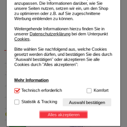
anzupassen. Die Informationen darüber, wie Sie
unsere Seiten nutzen, setzen wir ein, um den Shop
zu optimieren oder z.B. auf Sie zugeschnittene
Werbung einblenden zu können.
Weitergehende Informationen hierzu finden Sie in
unserer
Datenschutzerklärung
bei dem Unterpunkt
Cookies
.
Bitte wählen Sie nachfolgend aus, welche Cookies
gesetzt werden dürfen, und bestätigen Sie dies durch
"Auswahl bestätigen" oder akzeptieren Sie alle
Cookies durch "Alles akzeptieren":
Mehr Information
Technisch Notwendig:
Technisch erforderlich
Hierbei handelt es sich um
Komfort
Cookies, die für die Grundfunktionen unserer
Website notwendig sind (z.B. Navigation, Warenkorb,
Statistik & Tracking
Auswahl bestätigen
Kundenkonto), weshalb auf diese nicht verzichtet
werden kann.
Alles akzeptieren
Komfort:
Diese Cookies werden genutzt um das
Einkaufserlebnis noch ansprechender zu gestalten,