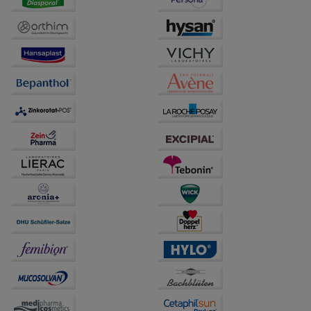
beispielsweise für die Wiedererkennung des
Besuchers oder unsere Seite an bevorzugte
Verhaltensweisen (z.B. Spracheinstellung)
anzupassen. Komfort-Cookies ermöglichen es uns
auch auf Ihre Bedürfnisse zugeschrittene Inhalte
anzuzeigen und unser Partnerprogramm zu
betreiben.
Statistik & Tracking:
Hierüber lassen sich
Informationen über die Art und Weise der Nutzung
unserer Website sammeln, mit deren Hilfe wir unsere
Website weiter für Sie optimieren können, den Inhalt
auf unserer Website aber auch die Werbung auf
Drittseiten möglichst relevant für Sie zu gestalten.
Bitte beachten Sie, dass Daten hierfür teilweise an
Dritte wie z.B. Google oder soziale Medien
übertragen werden.