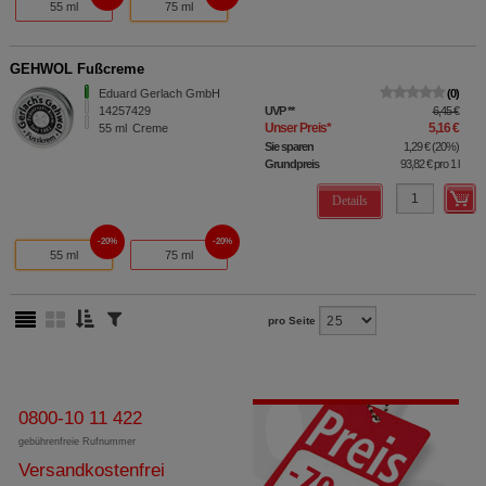
55 ml
75 ml
GEHWOL Fußcreme
Eduard Gerlach GmbH
0
14257429
UVP
**
6,45 €
Unser Preis
*
5,16 €
55
ml
Creme
Sie sparen
1,29 €
(
20%
)
Grundpreis
93,82 €
pro 1 l
Details
20%
20%
55 ml
75 ml
pro Seite
0800-10 11 422
gebührenfreie Rufnummer
Versandkostenfrei