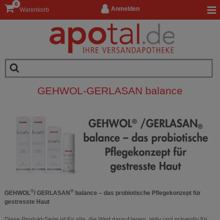
0
Anmelden
Warenkorb
GEHWOL-GERLASAN balance
®
®
GEHWOL
/ GERLASAN
balance – das probiotische Pflegekonzept für
gestresste Haut
Diese Produkt-Serie ist für alle, die Wert darauf legen, aktiv und präventiv für