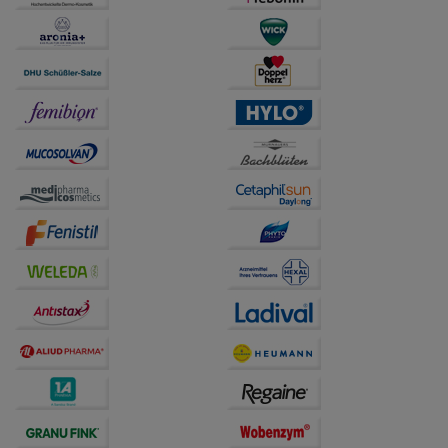
Statistik & Tracking:
Hierüber lassen sich
Informationen über die Art und Weise der Nutzung
unserer Website sammeln, mit deren Hilfe wir unsere
Website weiter für Sie optimieren können, den Inhalt
auf unserer Website aber auch die Werbung auf
Drittseiten möglichst relevant für Sie zu gestalten.
Bitte beachten Sie, dass Daten hierfür teilweise an
Dritte wie z.B. Google oder soziale Medien
übertragen werden.