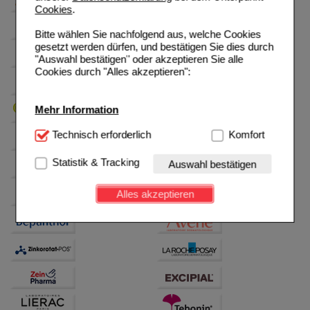
Cookies
.
Bitte wählen Sie nachfolgend aus, welche Cookies
gesetzt werden dürfen, und bestätigen Sie dies durch
"Auswahl bestätigen" oder akzeptieren Sie alle
Cookies durch "Alles akzeptieren":
Mehr Information
Technisch Notwendig:
Technisch erforderlich
Hierbei handelt es sich um
Komfort
Cookies, die für die Grundfunktionen unserer
Website notwendig sind (z.B. Navigation, Warenkorb,
Statistik & Tracking
Auswahl bestätigen
Kundenkonto), weshalb auf diese nicht verzichtet
werden kann.
Alles akzeptieren
Komfort:
Diese Cookies werden genutzt um das
Einkaufserlebnis noch ansprechender zu gestalten,
beispielsweise für die Wiedererkennung des
Besuchers oder unsere Seite an bevorzugte
Verhaltensweisen (z.B. Spracheinstellung)
anzupassen. Komfort-Cookies ermöglichen es uns
auch auf Ihre Bedürfnisse zugeschrittene Inhalte
anzuzeigen und unser Partnerprogramm zu
betreiben.