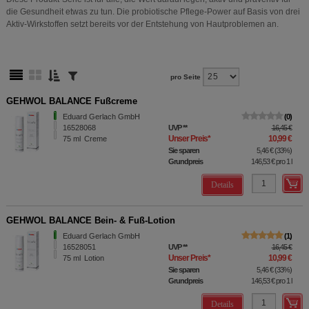
die Gesundheit etwas zu tun. Die probiotische Pflege-Power auf Basis von drei
Aktiv-Wirkstoffen setzt bereits vor der Entstehung von Hautproblemen an.
pro Seite
GEHWOL BALANCE Fußcreme
Eduard Gerlach GmbH
0
16528068
UVP
**
16,45 €
Unser Preis
*
10,99 €
75
ml
Creme
Sie sparen
5,46 €
(
33%
)
Grundpreis
146,53 €
pro 1 l
Details
GEHWOL BALANCE Bein- & Fuß-Lotion
Eduard Gerlach GmbH
1
16528051
UVP
**
16,45 €
Unser Preis
*
10,99 €
75
ml
Lotion
Sie sparen
5,46 €
(
33%
)
Grundpreis
146,53 €
pro 1 l
Details