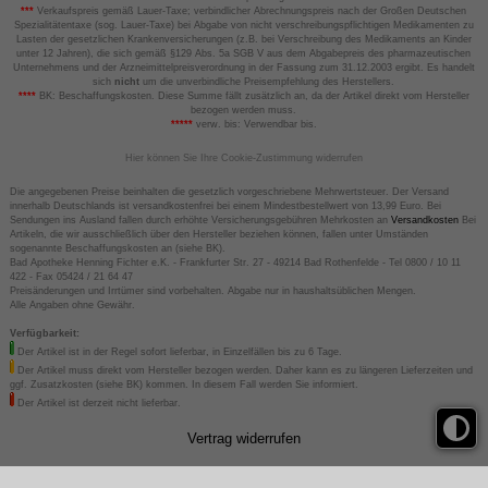
***
Verkaufspreis gemäß Lauer-Taxe; verbindlicher Abrechnungspreis nach der Großen Deutschen
Spezialitätentaxe (sog. Lauer-Taxe) bei Abgabe von nicht verschreibungspflichtigen Medikamenten zu
Lasten der gesetzlichen Krankenversicherungen (z.B. bei Verschreibung des Medikaments an Kinder
unter 12 Jahren), die sich gemäß §129 Abs. 5a SGB V aus dem Abgabepreis des pharmazeutischen
Unternehmens und der Arzneimittelpreisverordnung in der Fassung zum 31.12.2003 ergibt. Es handelt
sich
nicht
um die unverbindliche Preisempfehlung des Herstellers.
****
BK: Beschaffungskosten. Diese Summe fällt zusätzlich an, da der Artikel direkt vom Hersteller
bezogen werden muss.
*****
verw. bis: Verwendbar bis.
Hier können Sie Ihre Cookie-Zustimmung widerrufen
Die angegebenen Preise beinhalten die gesetzlich vorgeschriebene Mehrwertsteuer. Der Versand
innerhalb Deutschlands ist versandkostenfrei bei einem Mindestbestellwert von 13,99 Euro. Bei
Sendungen ins Ausland fallen durch erhöhte Versicherungsgebühren Mehrkosten an
Versandkosten
Bei
Artikeln, die wir ausschließlich über den Hersteller beziehen können, fallen unter Umständen
sogenannte Beschaffungskosten an (siehe BK).
Bad Apotheke Henning Fichter e.K. - Frankfurter Str. 27 - 49214 Bad Rothenfelde - Tel 0800 / 10 11
422 - Fax 05424 / 21 64 47
Preisänderungen und Irrtümer sind vorbehalten. Abgabe nur in haushaltsüblichen Mengen.
Alle Angaben ohne Gewähr.
Verfügbarkeit:
Der Artikel ist in der Regel sofort lieferbar, in Einzelfällen bis zu 6 Tage.
Der Artikel muss direkt vom Hersteller bezogen werden. Daher kann es zu längeren Lieferzeiten und
ggf. Zusatzkosten (siehe BK) kommen. In diesem Fall werden Sie informiert.
Der Artikel ist derzeit nicht lieferbar.
Vertrag widerrufen