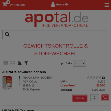
0
Anmelden
Warenkorb
GEWICHTSKONTROLLE &
STOFFWECHSEL
pro Seite
ADIPROX advanced Kapseln
ABOCA S.P.A. SOCIETA'
0
AGRICOLA
UVP
**
34,50 €
Unser Preis
*
27,60 €
15253416
50
St
Kapseln
Sie sparen
6,90 €
(
20%
)
Details
LIBRAMED Tabletten