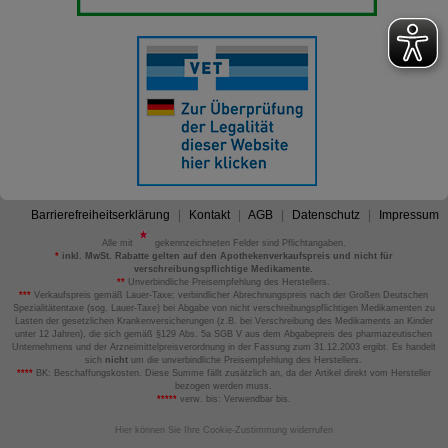
Barrierefreiheitserklärung
Kontakt
AGB
Datenschutz
Impressum
Alle mit
gekennzeichneten Felder sind Pflichtangaben.
*
inkl. MwSt. Rabatte gelten auf den Apothekenverkaufspreis und nicht für
verschreibungspflichtige Medikamente.
**
Unverbindliche Preisempfehlung des Herstellers.
***
Verkaufspreis gemäß Lauer-Taxe; verbindlicher Abrechnungspreis nach der Großen Deutschen
Spezialitätentaxe (sog. Lauer-Taxe) bei Abgabe von nicht verschreibungspflichtigen Medikamenten zu
Lasten der gesetzlichen Krankenversicherungen (z.B. bei Verschreibung des Medikaments an Kinder
unter 12 Jahren), die sich gemäß §129 Abs. 5a SGB V aus dem Abgabepreis des pharmazeutischen
Unternehmens und der Arzneimittelpreisverordnung in der Fassung zum 31.12.2003 ergibt. Es handelt
sich
nicht
um die unverbindliche Preisempfehlung des Herstellers.
****
BK: Beschaffungskosten. Diese Summe fällt zusätzlich an, da der Artikel direkt vom Hersteller
bezogen werden muss.
*****
verw. bis: Verwendbar bis.
Hier können Sie Ihre Cookie-Zustimmung widerrufen