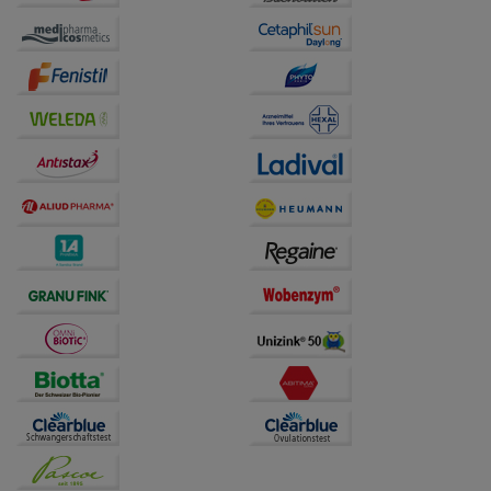
Website weiter für Sie optimieren können, den Inhalt
auf unserer Website aber auch die Werbung auf
Drittseiten möglichst relevant für Sie zu gestalten.
Bitte beachten Sie, dass Daten hierfür teilweise an
Dritte wie z.B. Google oder soziale Medien
übertragen werden.