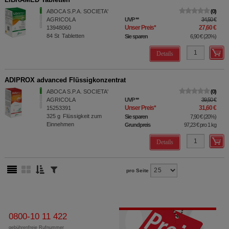
ABOCA S.P.A. SOCIETA'
0
AGRICOLA
UVP
**
34,50 €
Unser Preis
*
27,60 €
13948060
84
St
Tabletten
Sie sparen
6,90 €
(
20%
)
Details
ADIPROX advanced Flüssigkonzentrat
ABOCA S.P.A. SOCIETA'
0
AGRICOLA
UVP
**
39,50 €
Unser Preis
*
31,60 €
15253391
325
g
Flüssigkeit zum
Sie sparen
7,90 €
(
20%
)
Einnehmen
Grundpreis
97,23 €
pro 1 kg
Details
pro Seite
0800-10 11 422
gebührenfreie Rufnummer