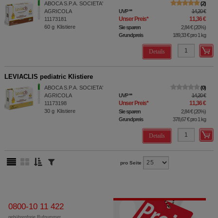
ABOCA S.P.A. SOCIETA'
2
AGRICOLA
UVP
**
14,20 €
Unser Preis
*
11,36 €
11173181
60
g
Klistiere
Sie sparen
2,84 €
(
20%
)
Grundpreis
189,33 €
pro 1 kg
Details
LEVIACLIS pediatric Klistiere
ABOCA S.P.A. SOCIETA'
0
AGRICOLA
UVP
**
14,20 €
Unser Preis
*
11,36 €
11173198
30
g
Klistiere
Sie sparen
2,84 €
(
20%
)
Grundpreis
378,67 €
pro 1 kg
Details
pro Seite
0800-10 11 422
gebührenfreie Rufnummer