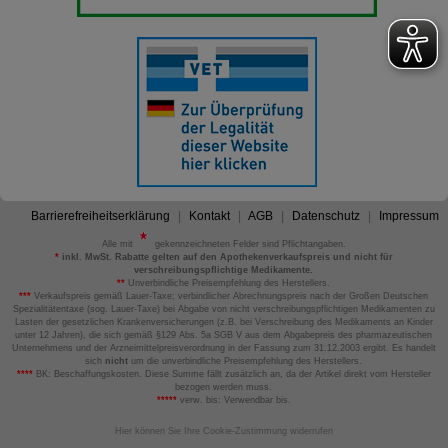
Barrierefreiheitserklärung
Kontakt
AGB
Datenschutz
Impressum
Alle mit
gekennzeichneten Felder sind Pflichtangaben.
*
inkl. MwSt. Rabatte gelten auf den Apothekenverkaufspreis und nicht für
verschreibungspflichtige Medikamente.
**
Unverbindliche Preisempfehlung des Herstellers.
***
Verkaufspreis gemäß Lauer-Taxe; verbindlicher Abrechnungspreis nach der Großen Deutschen
Spezialitätentaxe (sog. Lauer-Taxe) bei Abgabe von nicht verschreibungspflichtigen Medikamenten zu
Lasten der gesetzlichen Krankenversicherungen (z.B. bei Verschreibung des Medikaments an Kinder
unter 12 Jahren), die sich gemäß §129 Abs. 5a SGB V aus dem Abgabepreis des pharmazeutischen
Unternehmens und der Arzneimittelpreisverordnung in der Fassung zum 31.12.2003 ergibt. Es handelt
sich
nicht
um die unverbindliche Preisempfehlung des Herstellers.
****
BK: Beschaffungskosten. Diese Summe fällt zusätzlich an, da der Artikel direkt vom Hersteller
bezogen werden muss.
*****
verw. bis: Verwendbar bis.
Hier können Sie Ihre Cookie-Zustimmung widerrufen