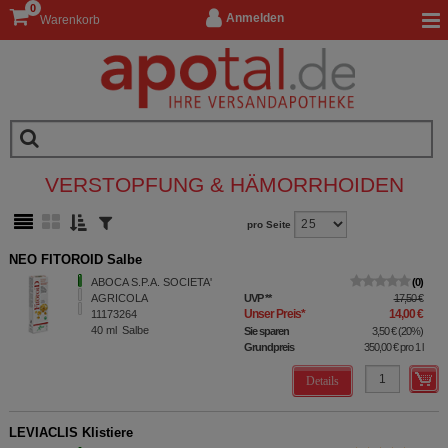
0
Anmelden
Warenkorb
VERSTOPFUNG & HÄMORRHOIDEN
pro Seite
NEO FITOROID Salbe
ABOCA S.P.A. SOCIETA'
0
AGRICOLA
UVP
**
17,50 €
Unser Preis
*
14,00 €
11173264
40
ml
Salbe
Sie sparen
3,50 €
(
20%
)
Grundpreis
350,00 €
pro 1 l
Details
LEVIACLIS Klistiere