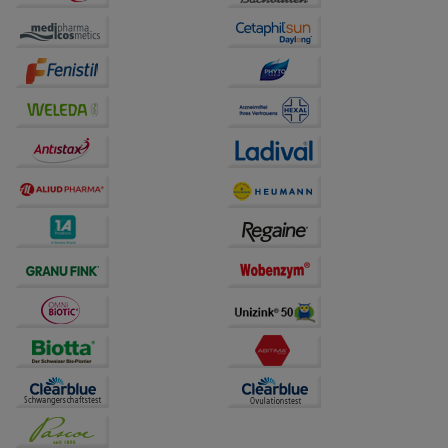
Website weiter für Sie optimieren können, den Inhalt
auf unserer Website aber auch die Werbung auf
Drittseiten möglichst relevant für Sie zu gestalten.
Bitte beachten Sie, dass Daten hierfür teilweise an
Dritte wie z.B. Google oder soziale Medien
übertragen werden.