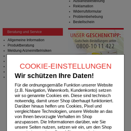
Auslandsbestellung
Reklamation
Widerrufsformular
Problembehebung
Bestellschein
Beratung und Service
Allgemeine Information
Produktberatung
Meldung Arzneimittelrisiken
Zuzahlungsfreie Arzneien
Angebote & Downloads
COOKIE-EINSTELLUNGEN
Newsletter
Neukundenprämie
Wir schützen Ihre Daten!
Stellenangebote
Für die ordnungsgemäße Funktion unserer Website
(z.B. Navigation, Warenkorb, Kundenkonto) setzen
wir so genannte Cookies ein. Diese sind technisch
notwendig, damit unser Shop überhaupt funktioniert.
Darüber hinaus helfen uns Cookies, Pixel und
vergleichbare Technologien, unsere Website an das
von Ihnen bevorzugte Verhalten im Shop
anzupassen. Die Informationen darüber, wie Sie
unsere Seiten nutzen, setzen wir ein, um den Shop