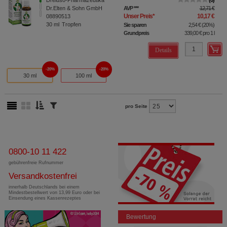
Dr.Elten & Sohn GmbH
AVP
***
12,71 €
Unser Preis
*
10,17 €
08890513
30
ml
Tropfen
Sie sparen
2,54 €
(
20%
)
Grundpreis
339,00 €
pro 1 l
Details
20%
20%
30 ml
100 ml
pro Seite
0800-10 11 422
gebührenfreie Rufnummer
Versandkostenfrei
innerhalb Deutschlands bei einem
Mindestbestellwert von 13,99 Euro oder bei
Einsendung eines Kassenrezeptes
Bewertung