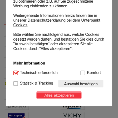
zu optimieren oder z.B. auf Sie zugeschnittene
Werbung einblenden zu können.
Weitergehende Informationen hierzu finden Sie in
unserer
Datenschutzerklärung
bei dem Unterpunkt
Cookies
.
Bitte wählen Sie nachfolgend aus, welche Cookies
gesetzt werden dürfen, und bestätigen Sie dies durch
"Auswahl bestätigen" oder akzeptieren Sie alle
Cookies durch "Alles akzeptieren":
Mehr Information
Technisch Notwendig:
Technisch erforderlich
Hierbei handelt es sich um
Komfort
Cookies, die für die Grundfunktionen unserer
Website notwendig sind (z.B. Navigation, Warenkorb,
Statistik & Tracking
Auswahl bestätigen
Kundenkonto), weshalb auf diese nicht verzichtet
werden kann.
Alles akzeptieren
Komfort:
Diese Cookies werden genutzt um das
Einkaufserlebnis noch ansprechender zu gestalten,
beispielsweise für die Wiedererkennung des
Besuchers oder unsere Seite an bevorzugte