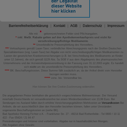
Barrierefreiheitserklärung
Kontakt
AGB
Datenschutz
Impressum
Alle mit
gekennzeichneten Felder sind Pflichtangaben.
*
inkl. MwSt. Rabatte gelten auf den Apothekenverkaufspreis und nicht für
verschreibungspflichtige Medikamente.
**
Unverbindliche Preisempfehlung des Herstellers.
***
Verkaufspreis gemäß Lauer-Taxe; verbindlicher Abrechnungspreis nach der Großen Deutschen
Spezialitätentaxe (sog. Lauer-Taxe) bei Abgabe von nicht verschreibungspflichtigen Medikamenten zu
Lasten der gesetzlichen Krankenversicherungen (z.B. bei Verschreibung des Medikaments an Kinder
unter 12 Jahren), die sich gemäß §129 Abs. 5a SGB V aus dem Abgabepreis des pharmazeutischen
Unternehmens und der Arzneimittelpreisverordnung in der Fassung zum 31.12.2003 ergibt. Es handelt
sich
nicht
um die unverbindliche Preisempfehlung des Herstellers.
****
BK: Beschaffungskosten. Diese Summe fällt zusätzlich an, da der Artikel direkt vom Hersteller
bezogen werden muss.
*****
verw. bis: Verwendbar bis.
Hier können Sie Ihre Cookie-Zustimmung widerrufen
Die angegebenen Preise beinhalten die gesetzlich vorgeschriebene Mehrwertsteuer. Der Versand
innerhalb Deutschlands ist versandkostenfrei bei einem Mindestbestellwert von 13,99 Euro. Bei
Sendungen ins Ausland fallen durch erhöhte Versicherungsgebühren Mehrkosten an
Versandkosten
Bei
Artikeln, die wir ausschließlich über den Hersteller beziehen können, fallen unter Umständen
sogenannte Beschaffungskosten an (siehe BK).
Bad Apotheke Henning Fichter e.K. - Frankfurter Str. 27 - 49214 Bad Rothenfelde - Tel 0800 / 10 11
422 - Fax 05424 / 21 64 47
Preisänderungen und Irrtümer sind vorbehalten. Abgabe nur in haushaltsüblichen Mengen.
Alle Angaben ohne Gewähr.