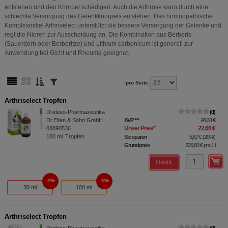
entstehen und den Knorpel schädigen. Auch die Arthrose kann durch eine
schlechte Versorgung des Gelenkknorpels entstehen. Das homöopathische
Komplexmittel Arthriselect unterstützt die bessere Versorgung der Gelenke und
regt die Nieren zur Ausscheidung an. Die Kombination aus Berberis
(Sauerdorn oder Berberitze) und Lithium carbonicum ist generell zur
Anwendung bei Gicht und Rheuma geeignet.
pro Seite
Arthriselect Tropfen
Dreluso-Pharmazeutika
0
Dr.Elten & Sohn GmbH
AVP
***
28,33 €
Unser Preis
*
22,66 €
08890536
100
ml
Tropfen
Sie sparen
5,67 €
(
20%
)
Grundpreis
226,60 €
pro 1 l
Details
20%
20%
30 ml
100 ml
Arthriselect Tropfen
Dreluso-Pharmazeutika
0