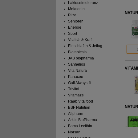
Laktoseintoleranz
Melatonin
NATUR
Pilze
Senioren
Energie
Sport
Vitalität & Kraft
Einschlafen & Jetlag
Biotanicals
JAB biopharma
Sanhelios
VITAMI
Vita Natura
Panaceo
Gall Always fit
Trivital
Vitamaze
Raab Vitalfood
NATURA
BSF Nutrition
Allpharm
Arktis BioPharma
Boma Lecithin
Norsan