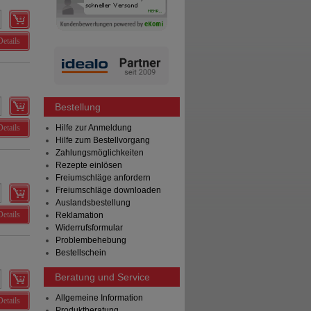
Details
Bestellung
Details
Hilfe zur Anmeldung
Hilfe zum Bestellvorgang
Zahlungsmöglichkeiten
Rezepte einlösen
Freiumschläge anfordern
Freiumschläge downloaden
Auslandsbestellung
Details
Reklamation
Widerrufsformular
Problembehebung
Bestellschein
Beratung und Service
Allgemeine Information
Details
Produktberatung