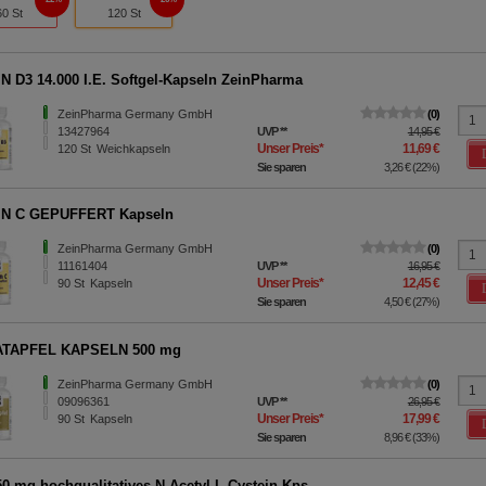
60 St
120 St
N D3 14.000 I.E. Softgel-Kapseln ZeinPharma
ZeinPharma Germany GmbH
0
13427964
UVP
**
14,95 €
Unser Preis
*
11,69 €
120
St
Weichkapseln
Sie sparen
3,26 €
(
22%
)
IN C GEPUFFERT Kapseln
ZeinPharma Germany GmbH
0
11161404
UVP
**
16,95 €
Unser Preis
*
12,45 €
90
St
Kapseln
Sie sparen
4,50 €
(
27%
)
TAPFEL KAPSELN 500 mg
ZeinPharma Germany GmbH
0
09096361
UVP
**
26,95 €
Unser Preis
*
17,99 €
90
St
Kapseln
Sie sparen
8,96 €
(
33%
)
0 mg hochqualitatives N-Acetyl-L-Cystein Kps