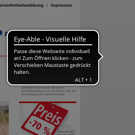
rrierefreiheitserklärung
Impressum
Seite drucken
0800-10 11 422
gebührenfreie Rufnummer
Versandkostenfrei
innerhalb Deutschlands bei einem
Mindestbestellwert von 13,99 Euro oder bei
Einsendung eines Kassenrezeptes