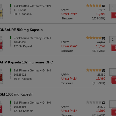
ZeinPharma Germany GmbH
1
11161290
UVP
**
13,95 €
Unser Preis
*
10,39 €
90
St
Kapseln
Sie sparen
3,56 €
(
26%
)
ONSÄURE 500 mg Kapseln
ZeinPharma Germany GmbH
1
16945139
UVP
**
19,95 €
Unser Preis
*
15,45 €
120
St
Kapseln
Sie sparen
4,50 €
(
23%
)
TIV Kapseln 192 mg reines OPC
ZeinPharma Germany GmbH
1
10325921
UVP
**
26,45 €
Unser Preis
*
16,49 €
60
St
Kapseln
Sie sparen
9,96 €
(
38%
)
SM 1000 mg Kapseln
ZeinPharma Germany GmbH
0
10628596
UVP
**
24,59 €
Unser Preis
*
14,79 €
120
St
Kapseln
Sie sparen
9,80 €
(
40%
)