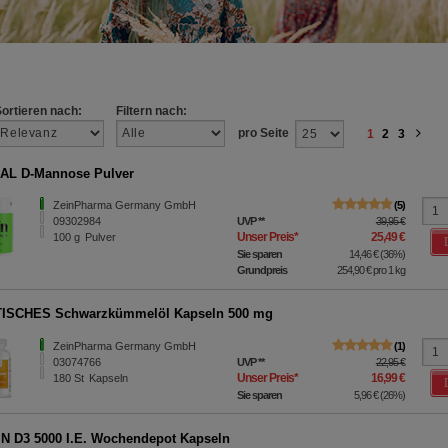
Sortieren nach:
Filtern nach:
pro Seite
1
2
3
AL D-Mannose Pulver
ZeinPharma Germany GmbH
5
09302984
UVP
**
39,95 €
Unser Preis
*
25,49 €
100
g
Pulver
Sie sparen
14,46 €
(
36%
)
Grundpreis
254,90 €
pro 1 kg
ISCHES Schwarzkümmelöl Kapseln 500 mg
ZeinPharma Germany GmbH
1
03074766
UVP
**
22,95 €
Unser Preis
*
16,99 €
180
St
Kapseln
Sie sparen
5,96 €
(
26%
)
N D3 5000 I.E. Wochendepot Kapseln