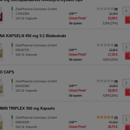
ZeinPharma Germany GmbH
0
17943384
UVP
**
21,45 €
Unser Preis
*
15,69 €
120
St
Kapseln
Sie sparen
5,76 €
(
27%
)
A KAPSELN 450 mg 5:1 Blattextrakt
ZeinPharma Germany GmbH
0
09542702
UVP
**
21,95 €
Unser Preis
*
17,35 €
100
St
Kapseln
Sie sparen
4,60 €
(
21%
)
O CAPS
ZeinPharma Germany GmbH
0
06918360
UVP
**
22,95 €
Unser Preis
*
18,36 €
120
St
Kapseln
Sie sparen
4,59 €
(
20%
)
MIN TRIPLEX 500 mg Kapseln
ZeinPharma Germany GmbH
1
08904095
UVP
**
57,19 €
Unser Preis
*
36,75 €
150
St
Kapseln