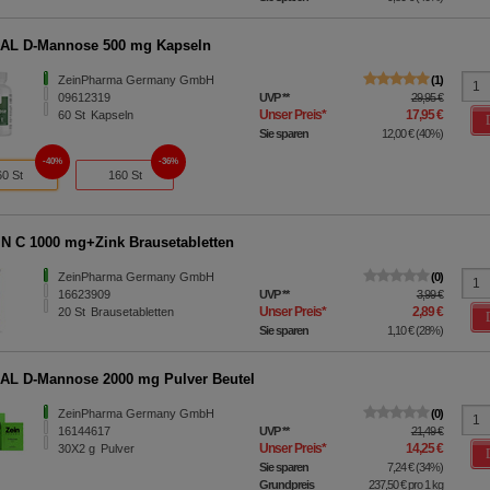
AL D-Mannose 500 mg Kapseln
ZeinPharma Germany GmbH
1
09612319
UVP
**
29,95 €
Unser Preis
*
17,95 €
60
St
Kapseln
Sie sparen
12,00 €
(
40%
)
40%
36%
60 St
160 St
N C 1000 mg+Zink Brausetabletten
ZeinPharma Germany GmbH
0
16623909
UVP
**
3,99 €
Unser Preis
*
2,89 €
20
St
Brausetabletten
Sie sparen
1,10 €
(
28%
)
L D-Mannose 2000 mg Pulver Beutel
ZeinPharma Germany GmbH
0
16144617
UVP
**
21,49 €
Unser Preis
*
14,25 €
30X2
g
Pulver
Sie sparen
7,24 €
(
34%
)
Grundpreis
237,50 €
pro 1 kg