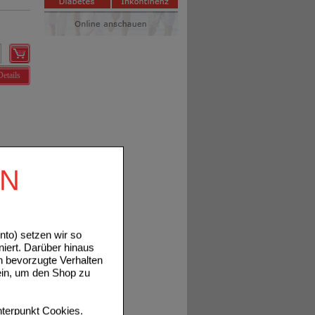
Details
EN
Details
to) setzen wir so
niert. Darüber hinaus
n bevorzugte Verhalten
ein, um den Shop zu
Details
terpunkt
Cookies
.