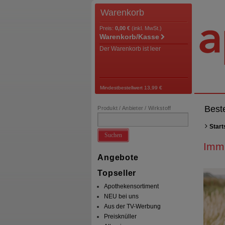
Warenkorb
Preis:
0,00 €
(inkl. MwSt.)
Warenkorb/Kasse
Der Warenkorb ist leer
Mindestbestellwert 13,99 €
Best
Produkt / Anbieter / Wirkstoff
Start
Suchen
Imm
Angebote
Topseller
Apothekensortiment
NEU bei uns
Aus der TV-Werbung
Preisknüller