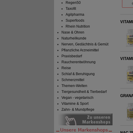
Regen50
Taxofit
Agilpharma
Superfoods
VITAMI
Rhein Nutrition
Nase & Ohren
Naturheilkunde
Nerven, Gedächtnis & Gemüt
Pflanzliche Arzneimittel
Praxisbedarf
VITAM
Raucherentwöhnung
Reise
Schlaf & Beruhigung
Schmerzmittel
Themen-Welten
Tiergesundheit & Tierbedarf
GRANA
Vegan - vegetarisch
Vitamine & Sport
Zahn- & Mundpflege
NAC 75