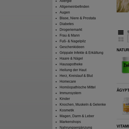
Allergie
Allgemeinbefinden
Augen
Blase, Niere & Prostata
Diabetes
Drogeriemarkt
Frau & Mann
Fuß- & Nagelpilz
Geschenkideen
NATUR
Grippale Infekte & Erkältung
Haare & Nägel
Hausapotheke
Heilung der Haut
Herz, Kreislauf & Blut
Homecare
Homöopathische Mittel
ÄGYPT
Immunsystem
Kinder
Knochen, Muskeln & Gelenke
Kosmetik
Magen, Darm & Leber
Markenshops
VITAMI
Nahrungsergänzung