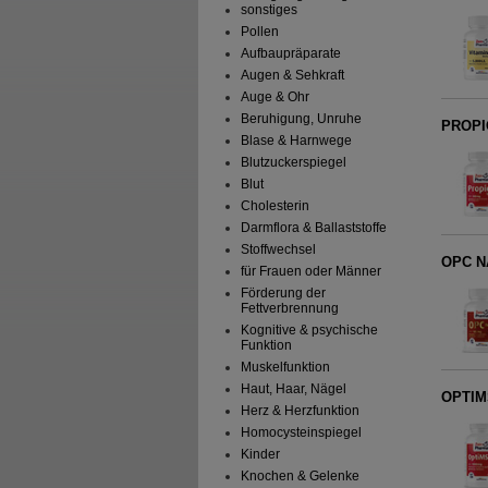
sonstiges
Pollen
Aufbaupräparate
Augen & Sehkraft
Auge & Ohr
Beruhigung, Unruhe
PROPI
Blase & Harnwege
Blutzuckerspiegel
Blut
Cholesterin
Darmflora & Ballaststoffe
Stoffwechsel
OPC NA
für Frauen oder Männer
Förderung der
Fettverbrennung
Kognitive & psychische
Funktion
Muskelfunktion
Haut, Haar, Nägel
OPTIM
Herz & Herzfunktion
Homocysteinspiegel
Kinder
Knochen & Gelenke