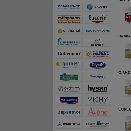
DAMIAN
GINKG
CURCU