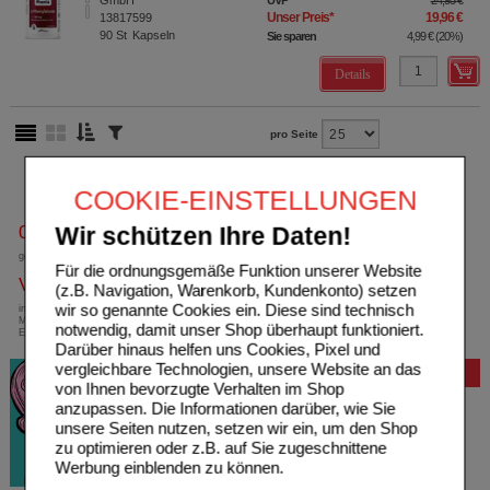
GmbH
UVP
**
24,95 €
Unser Preis
*
19,96 €
13817599
90
St
Kapseln
Sie sparen
4,99 €
(
20%
)
Details
pro Seite
COOKIE-EINSTELLUNGEN
0800-10 11 422
Wir schützen Ihre Daten!
gebührenfreie Rufnummer
Für die ordnungsgemäße Funktion unserer Website
Versandkostenfrei
(z.B. Navigation, Warenkorb, Kundenkonto) setzen
wir so genannte Cookies ein. Diese sind technisch
innerhalb Deutschlands bei einem
Mindestbestellwert von 13,99 Euro oder bei
notwendig, damit unser Shop überhaupt funktioniert.
Einsendung eines Kassenrezeptes
Darüber hinaus helfen uns Cookies, Pixel und
vergleichbare Technologien, unsere Website an das
Bewertung
von Ihnen bevorzugte Verhalten im Shop
anzupassen. Die Informationen darüber, wie Sie
unsere Seiten nutzen, setzen wir ein, um den Shop
zu optimieren oder z.B. auf Sie zugeschnittene
Werbung einblenden zu können.