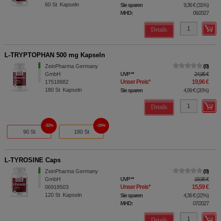
60
St
Kapseln
Sie sparen
9,36 €
(
31%
)
MHD:
06/2027
Details
L-TRYPTOPHAN 500 mg Kapseln
ZeinPharma Germany
0
GmbH
UVP
**
24,95 €
Unser Preis
*
19,96 €
17518882
180
St
Kapseln
Sie sparen
4,99 €
(
20%
)
Details
32%
20%
90 St
180 St
L-TYROSINE Caps
ZeinPharma Germany
0
GmbH
UVP
**
19,95 €
Unser Preis
*
15,59 €
06918503
120
St
Kapseln
Sie sparen
4,36 €
(
22%
)
MHD:
07/2027
Details