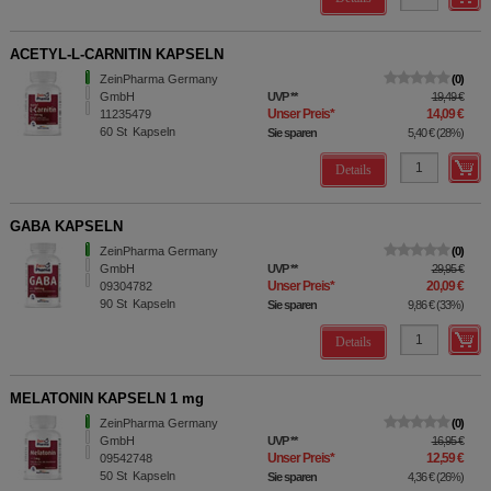
ACETYL-L-CARNITIN KAPSELN
ZeinPharma Germany
0
GmbH
UVP
**
19,49 €
Unser Preis
*
14,09 €
11235479
60
St
Kapseln
Sie sparen
5,40 €
(
28%
)
Details
GABA KAPSELN
ZeinPharma Germany
0
GmbH
UVP
**
29,95 €
Unser Preis
*
20,09 €
09304782
90
St
Kapseln
Sie sparen
9,86 €
(
33%
)
Details
MELATONIN KAPSELN 1 mg
ZeinPharma Germany
0
GmbH
UVP
**
16,95 €
Unser Preis
*
12,59 €
09542748
50
St
Kapseln
Sie sparen
4,36 €
(
26%
)