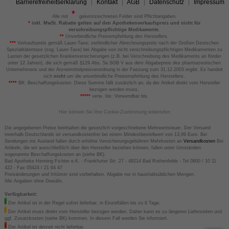
Barrierefreiheitserklärung
Kontakt
AGB
Datenschutz
Impressum
Alle mit
gekennzeichneten Felder sind Pflichtangaben.
*
inkl. MwSt. Rabatte gelten auf den Apothekenverkaufspreis und nicht für
verschreibungspflichtige Medikamente.
**
Unverbindliche Preisempfehlung des Herstellers.
***
Verkaufspreis gemäß Lauer-Taxe; verbindlicher Abrechnungspreis nach der Großen Deutschen
Spezialitätentaxe (sog. Lauer-Taxe) bei Abgabe von nicht verschreibungspflichtigen Medikamenten zu
Lasten der gesetzlichen Krankenversicherungen (z.B. bei Verschreibung des Medikaments an Kinder
unter 12 Jahren), die sich gemäß §129 Abs. 5a SGB V aus dem Abgabepreis des pharmazeutischen
Unternehmens und der Arzneimittelpreisverordnung in der Fassung zum 31.12.2003 ergibt. Es handelt
sich
nicht
um die unverbindliche Preisempfehlung des Herstellers.
****
BK: Beschaffungskosten. Diese Summe fällt zusätzlich an, da der Artikel direkt vom Hersteller
bezogen werden muss.
*****
verw. bis: Verwendbar bis.
Hier können Sie Ihre Cookie-Zustimmung widerrufen
Die angegebenen Preise beinhalten die gesetzlich vorgeschriebene Mehrwertsteuer. Der Versand
innerhalb Deutschlands ist versandkostenfrei bei einem Mindestbestellwert von 13,99 Euro. Bei
Sendungen ins Ausland fallen durch erhöhte Versicherungsgebühren Mehrkosten an
Versandkosten
Bei
Artikeln, die wir ausschließlich über den Hersteller beziehen können, fallen unter Umständen
sogenannte Beschaffungskosten an (siehe BK).
Bad Apotheke Henning Fichter e.K. - Frankfurter Str. 27 - 49214 Bad Rothenfelde - Tel 0800 / 10 11
422 - Fax 05424 / 21 64 47
Preisänderungen und Irrtümer sind vorbehalten. Abgabe nur in haushaltsüblichen Mengen.
Alle Angaben ohne Gewähr.
Verfügbarkeit:
Der Artikel ist in der Regel sofort lieferbar, in Einzelfällen bis zu 6 Tage.
Der Artikel muss direkt vom Hersteller bezogen werden. Daher kann es zu längeren Lieferzeiten und
ggf. Zusatzkosten (siehe BK) kommen. In diesem Fall werden Sie informiert.
Der Artikel ist derzeit nicht lieferbar.