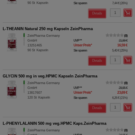
90
St
Kapseln
Sie sparen
7,44 €
(
26%
)
Details
L-THEANIN Natural 250 mg Kapseln ZeinPharma
ZeinPharma Germany
0
GmbH
UVP
**
21,99 €
Unser Preis
*
16,59 €
13251465
90
St
Kapseln
Sie sparen
5,40 €
(
25%
)
Details
GLYCIN 500 mg in veg.HPMC Kapseln ZeinPharma
ZeinPharma Germany
0
GmbH
UVP
**
29,95 €
Unser Preis
*
23,69 €
13817607
120
St
Kapseln
Sie sparen
6,26 €
(
21%
)
Details
L-PHENYLALANIN 500 mg veg.HPMC Kaps.ZeinPharma
ZeinPharma Germany
0