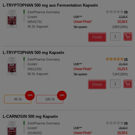
L-TRYPTOPHAN 500 mg aus Fermentation Kapseln
ZeinPharma Germany
0
GmbH
UVP
**
12,95 €
Unser Preis
*
10,36 €
09542731
45
St
Kapseln
Sie sparen
2,59 €
(
20%
)
Details
L-TRYPTOPHAN 500 mg Kapseln
ZeinPharma Germany
2
GmbH
UVP
**
22,49 €
Unser Preis
*
15,25 €
09612331
90
St
Kapseln
Sie sparen
7,24 €
(
32%
)
Details
32%
20%
90 St
180 St
L-CARNOSIN 500 mg Kapseln
ZeinPharma Germany
0
GmbH
UVP
**
29,95 €
Unser Preis
*
20,59 €
10198262