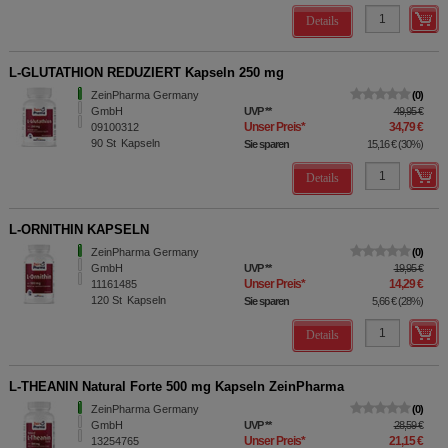
Details
L-GLUTATHION REDUZIERT Kapseln 250 mg
ZeinPharma Germany
0
GmbH
UVP
**
49,95 €
Unser Preis
*
34,79 €
09100312
90
St
Kapseln
Sie sparen
15,16 €
(
30%
)
Details
L-ORNITHIN KAPSELN
ZeinPharma Germany
0
GmbH
UVP
**
19,95 €
Unser Preis
*
14,29 €
11161485
120
St
Kapseln
Sie sparen
5,66 €
(
28%
)
Details
L-THEANIN Natural Forte 500 mg Kapseln ZeinPharma
ZeinPharma Germany
0
GmbH
UVP
**
28,59 €
Unser Preis
*
21,15 €
13254765