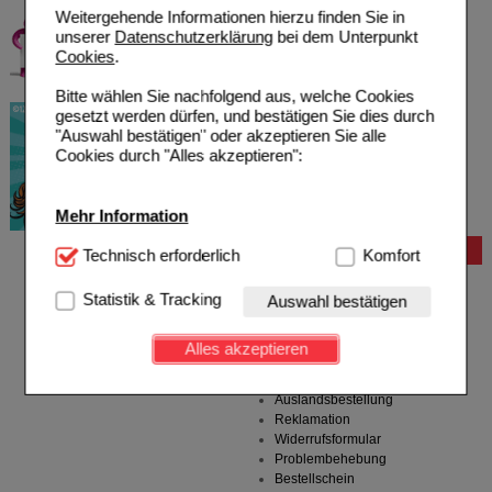
Weitergehende Informationen hierzu finden Sie in
unserer
Datenschutzerklärung
bei dem Unterpunkt
Cookies
.
Bitte wählen Sie nachfolgend aus, welche Cookies
gesetzt werden dürfen, und bestätigen Sie dies durch
"Auswahl bestätigen" oder akzeptieren Sie alle
Cookies durch "Alles akzeptieren":
Mehr Information
Bestellung
Technisch Notwendig:
Technisch erforderlich
Hierbei handelt es sich um
Komfort
Cookies, die für die Grundfunktionen unserer
Hilfe zur Anmeldung
Website notwendig sind (z.B. Navigation, Warenkorb,
Statistik & Tracking
Auswahl bestätigen
Hilfe zum Bestellvorgang
Kundenkonto), weshalb auf diese nicht verzichtet
Zahlungsmöglichkeiten
werden kann.
Rezepte einlösen
Alles akzeptieren
Freiumschläge anfordern
Komfort:
Diese Cookies werden genutzt um das
Freiumschläge downloaden
Einkaufserlebnis noch ansprechender zu gestalten,
Auslandsbestellung
beispielsweise für die Wiedererkennung des
Reklamation
Besuchers oder unsere Seite an bevorzugte
Widerrufsformular
Verhaltensweisen (z.B. Spracheinstellung)
Problembehebung
anzupassen. Komfort-Cookies ermöglichen es uns
Bestellschein