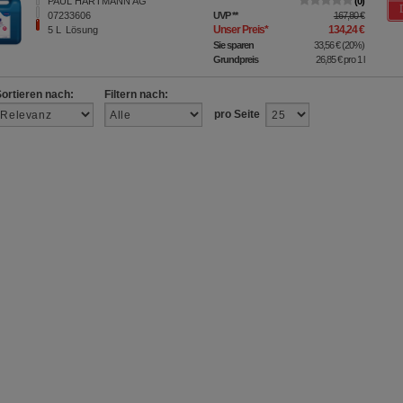
PAUL HARTMANN AG
0
07233606
UVP
**
167,80 €
Unser Preis
*
134,24 €
5
L
Lösung
Sie sparen
33,56 €
(
20%
)
Grundpreis
26,85 €
pro 1 l
Sortieren nach:
Filtern nach:
pro Seite