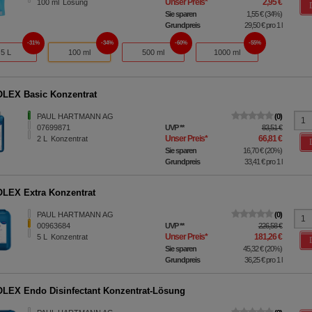
Unser Preis
*
2,95 €
100
ml
Lösung
Sie sparen
1,55 €
(
34%
)
Grundpreis
29,50 €
pro 1 l
31%
34%
60%
55%
5 L
100 ml
500 ml
1000 ml
LEX Basic Konzentrat
PAUL HARTMANN AG
0
07699871
UVP
**
83,51 €
Unser Preis
*
66,81 €
2
L
Konzentrat
Sie sparen
16,70 €
(
20%
)
Grundpreis
33,41 €
pro 1 l
LEX Extra Konzentrat
PAUL HARTMANN AG
0
00963684
UVP
**
226,58 €
Unser Preis
*
181,26 €
5
L
Konzentrat
Sie sparen
45,32 €
(
20%
)
Grundpreis
36,25 €
pro 1 l
EX Endo Disinfectant Konzentrat-Lösung