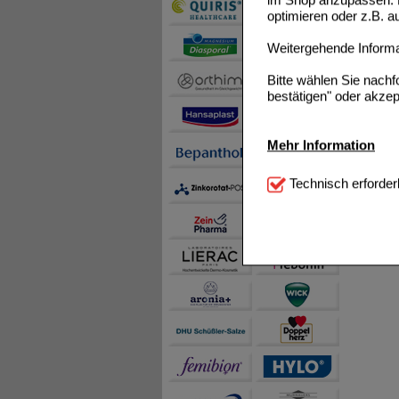
optimieren oder z.B. 
Weitergehende Informat
Bitte wählen Sie nach
bestätigen" oder akzep
Mehr Information
Technisch Notwendi
Technisch erforder
notwendig sind (z.B. N
Komfort:
Diese Cookie
beispielsweise für di
Spracheinstellung) an
Inhalte anzuzeigen un
Statistik & Tracking:
H
sammeln, mit deren Hil
auch die Werbung auf Dr
teilweise an Dritte wi