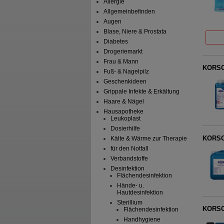
Allergie
Allgemeinbefinden
Augen
Blase, Niere & Prostata
Diabetes
Drogeriemarkt
Frau & Mann
KORSO
Fuß- & Nagelpilz
Geschenkideen
Grippale Infekte & Erkältung
Haare & Nägel
Hausapotheke
Leukoplast
Dosierhilfe
KORSO
Kälte & Wärme zur Therapie
für den Notfall
Verbandstoffe
Desinfektion
Flächendesinfektion
Hände- u.
Hautdesinfektion
Sterillium
KORSOL
Flächendesinfektion
Handhygiene