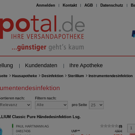
Anmelden
Kontakt
AGB
Datenschutz
Ba
ellung
Kundendaten
Ihre Apotheke
seite
Hausapotheke
Desinfektion
Sterillium
Instrumentendesinfektion
rumentendesinfektion
Sortieren nach:
Filtern nach:
pro Seite
LIUM Classic Pure Händedesinfektion Lsg.
PAUL HARTMANN AG
0
04817436
UVP
**
4,50 €