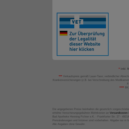
*
inkl. 
***
Verkaufspreis gemäß Lauer-Taxe; verbindlicher Abrech
Krankenversicherungen (z.B. bei Verschreibung des Medikamen
F
****
BK:
Die angegebenen Preise beinhalten die gesetzlich vorgeschrieb
erhöhte Versicherungsgebühren Mehrkosten an
Versandkosten
B
Bad Apotheke Henning Fichter e.K. - Frankfurter Str. 27 - 4921
Preisänderungen und Irrtümer sind vorbehalten. Abgabe nur in 
Alle Angaben ohne Gewähr.