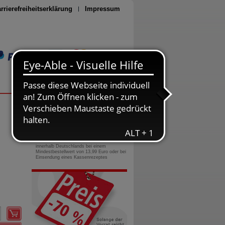
rrierefreiheitserklärung
Impressum
Seite drucken
0800-10 11 422
gebührenfreie Rufnummer
Versandkostenfrei
innerhalb Deutschlands bei einem
Mindestbestellwert von 13,99 Euro oder bei
Einsendung eines Kassenrezeptes