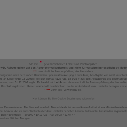
Alle mit
gekennzeichneten Felder sind Pflichtangaben.
MwSt. Rabatte gelten auf den Apothekenverkaufspreis und nicht für verschreibungspflichtige Medi
**
Unverbindliche Preisempfehlung des Herstellers.
nungspreis nach der Großen Deutschen Spezialitätentaxe (sog. Lauer-Taxe) bei Abgabe von nicht verschrei
ts an Kinder unter 12 Jahren), die sich gemäß §129 Abs. 5a SGB V aus dem Abgabepreis des pharmazeutis
assung zum 31.12.2003 ergibt. Es handelt sich
nicht
um die unverbindliche Preisempfehlung des Hersteller
 Beschaffungskosten. Diese Summe fällt zusätzlich an, da der Artikel direkt vom Hersteller bezogen werd
*****
verw. bis: Verwendbar bis.
Hier können Sie Ihre Cookie-Zustimmung widerrufen
ene Mehrwertsteuer. Der Versand innerhalb Deutschlands ist versandkostenfrei bei einem Mindestbestellwer
ei Artikeln, die wir ausschließlich über den Hersteller beziehen können, fallen unter Umständen sogenann
4 Bad Rothenfelde - Tel 0800 / 10 11 422 - Fax 05424 / 21 64 47
haushaltsüblichen Mengen.