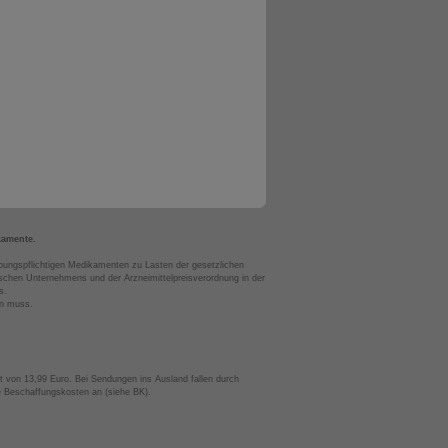
kamente.
bungspflichtigen Medikamenten zu Lasten der gesetzlichen
chen Unternehmens und der Arzneimittelpreisverordnung in der
s.
en muss.
t von 13,99 Euro. Bei Sendungen ins Ausland fallen durch
te Beschaffungskosten an (siehe BK).