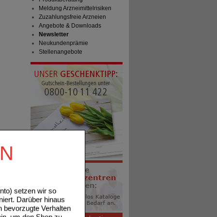
Meldung Arzneimittelrisiken
Zuzahlungsfreie Arzneien
Angebote & Downloads
Newsletter
Neukundenprämie
Stellenangebote
EN
to) setzen wir so
niert. Darüber hinaus
n bevorzugte Verhalten
ein, um den Shop zu