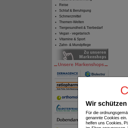
Reise
Schlaf & Beruhigung
Schmerzmittel
Themen-Welten
Tiergesundheit & Tierbedarf
Vegan - vegetarisch
Vitamine & Sport
Zahn- & Mundpflege
C
Wir schützen 
Für die ordnungsgemäß
genannte Cookies ein. 
helfen uns Cookies, P
im Shop anzupassen. D