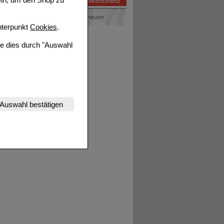
terpunkt
Cookies
.
ie dies durch "Auswahl
nserer Website
Auswahl bestätigen
tet werden kann.
estalten,
rhaltensweisen (z.B.
nisse zugeschrittene
ng unserer Website
uf unserer Website aber
, dass Daten hierfür