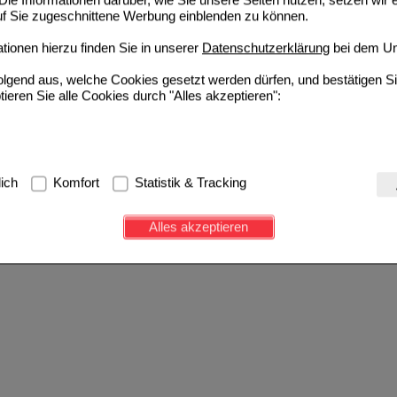
auf Sie zugeschnittene Werbung einblenden zu können.
ionen hierzu finden Sie in unserer
Datenschutzerklärung
bei dem Un
folgend aus, welche Cookies gesetzt werden dürfen, und bestätigen S
tieren Sie alle Cookies durch "Alles akzeptieren":
g:
Hierbei handelt es sich um Cookies, die für die Grundfunktionen u
lich
Komfort
Statistik & Tracking
avigation, Warenkorb, Kundenkonto), weshalb auf diese nicht verzich
s werden genutzt um das Einkaufserlebnis noch ansprechender zu g
Alles akzeptieren
e Wiedererkennung des Besuchers oder unsere Seite an bevorzugte Ve
zupassen. Komfort-Cookies ermöglichen es uns auch auf Ihre Bedürf
d unser Partnerprogramm zu betreiben.
ierüber lassen sich Informationen über die Art und Weise der Nutzu
fe wir unsere Website weiter für Sie optimieren können, den Inhalt a
ittseiten möglichst relevant für Sie zu gestalten. Bitte beachten Sie
e z.B. Google oder soziale Medien übertragen werden.