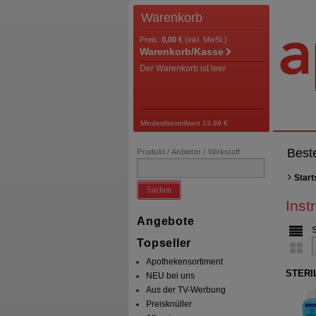
Warenkorb
Preis:
0,00 €
(inkl. MwSt.)
Warenkorb/Kasse
Der Warenkorb ist leer
Mindestbestellwert 13,99 €
Best
Produkt / Anbieter / Wirkstoff
Start
Suchen
Inst
Angebote
Topseller
Apothekensortiment
STERIL
NEU bei uns
Aus der TV-Werbung
Preisknüller