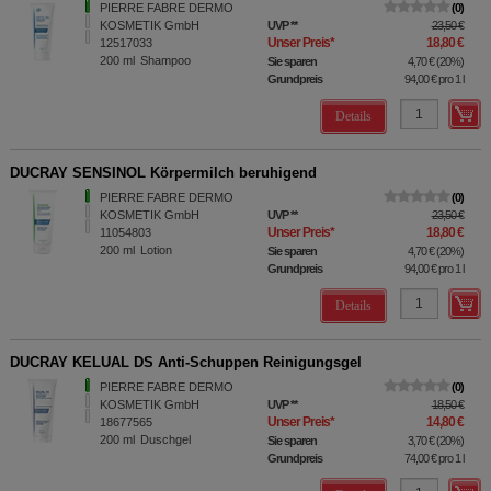
PIERRE FABRE DERMO
0
KOSMETIK GmbH
UVP
**
23,50 €
Unser Preis
*
18,80 €
12517033
200
ml
Shampoo
Sie sparen
4,70 €
(
20%
)
Grundpreis
94,00 €
pro 1 l
Details
DUCRAY SENSINOL Körpermilch beruhigend
PIERRE FABRE DERMO
0
KOSMETIK GmbH
UVP
**
23,50 €
Unser Preis
*
18,80 €
11054803
200
ml
Lotion
Sie sparen
4,70 €
(
20%
)
Grundpreis
94,00 €
pro 1 l
Details
DUCRAY KELUAL DS Anti-Schuppen Reinigungsgel
PIERRE FABRE DERMO
0
KOSMETIK GmbH
UVP
**
18,50 €
Unser Preis
*
14,80 €
18677565
200
ml
Duschgel
Sie sparen
3,70 €
(
20%
)
Grundpreis
74,00 €
pro 1 l