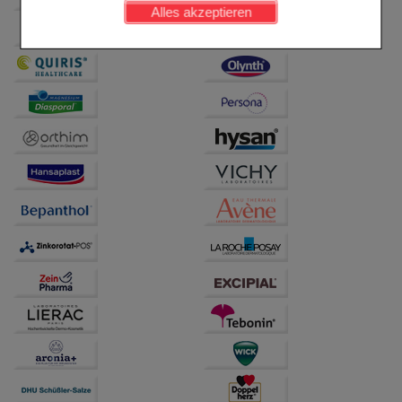
Alles akzeptieren
Komfort:
Diese Cookies werden genutzt um das
Einkaufserlebnis noch ansprechender zu gestalten,
beispielsweise für die Wiedererkennung des
Besuchers oder unsere Seite an bevorzugte
Verhaltensweisen (z.B. Spracheinstellung)
anzupassen. Komfort-Cookies ermöglichen es uns
auch auf Ihre Bedürfnisse zugeschrittene Inhalte
anzuzeigen und unser Partnerprogramm zu
betreiben.
Statistik & Tracking:
Hierüber lassen sich
Informationen über die Art und Weise der Nutzung
unserer Website sammeln, mit deren Hilfe wir unsere
Website weiter für Sie optimieren können, den Inhalt
auf unserer Website aber auch die Werbung auf
Drittseiten möglichst relevant für Sie zu gestalten.
Bitte beachten Sie, dass Daten hierfür teilweise an
Dritte wie z.B. Google oder soziale Medien
übertragen werden.