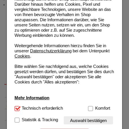
Darüber hinaus helfen uns Cookies, Pixel und
Stellenangebote
vergleichbare Technologien, unsere Website an das
von Ihnen bevorzugte Verhalten im Shop
anzupassen. Die Informationen darüber, wie Sie
unsere Seiten nutzen, setzen wir ein, um den Shop
zu optimieren oder z.B. auf Sie zugeschnittene
Werbung einblenden zu können.
Weitergehende Informationen hierzu finden Sie in
unserer
Datenschutzerklärung
bei dem Unterpunkt
Cookies
.
Bitte wählen Sie nachfolgend aus, welche Cookies
gesetzt werden dürfen, und bestätigen Sie dies durch
"Auswahl bestätigen" oder akzeptieren Sie alle
Cookies durch "Alles akzeptieren":
Mehr Information
Technisch Notwendig:
Technisch erforderlich
Hierbei handelt es sich um
Komfort
Cookies, die für die Grundfunktionen unserer
Website notwendig sind (z.B. Navigation, Warenkorb,
Statistik & Tracking
Auswahl bestätigen
Kundenkonto), weshalb auf diese nicht verzichtet
werden kann.