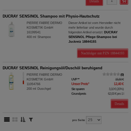
Details
DUCRAY SENSINOL Shampoo mit Physio-Hautschutz
PIERRE FABRE DERMO
Dieser Artikel ist vom Hersteller nicht
KOSMETIK GmbH
mehr lieferbar und wurde durch
16199541
folgenden Artikel ersetzt:
DUCRAY
400
ml
Shampoo
SENSINOL Pflege-Shampoo bei
Juckreiz 18844193
.
Nachfolger mit PZN 18844193
DUCRAY SENSINOL Reinigungsöl/Duschöl beruhigend
PIERRE FABRE DERMO
0
KOSMETIK GmbH
UVP
**
15,50 €
Unser Preis
*
12,40 €
11054766
200
ml
Duschgel
Sie sparen
3,10 €
(
20%
)
Grundpreis
62,00 €
pro 1 l
Details
pro Seite