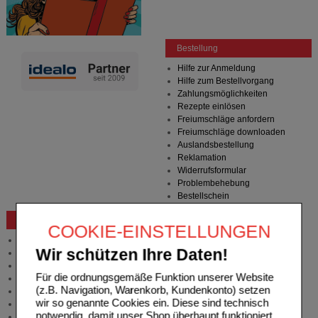
Bestellung
Hilfe zur Anmeldung
Hilfe zum Bestellvorgang
Zahlungsmöglichkeiten
Rezepte einlösen
Freiumschläge anfordern
Freiumschläge downloaden
Auslandsbestellung
Reklamation
Widerrufsformular
Problembehebung
Bestellschein
Beratung und Service
COOKIE-EINSTELLUNGEN
Allgemeine Information
Wir schützen Ihre Daten!
Produktberatung
Meldung Arzneimittelrisiken
Für die ordnungsgemäße Funktion unserer Website
Zuzahlungsfreie Arzneien
(z.B. Navigation, Warenkorb, Kundenkonto) setzen
Angebote & Downloads
wir so genannte Cookies ein. Diese sind technisch
Newsletter
notwendig, damit unser Shop überhaupt funktioniert.
Neukundenprämie