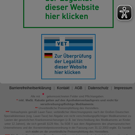
Barrierefreiheitserklärung
Kontakt
AGB
Datenschutz
Impressum
Alle mit
gekennzeichneten Felder sind Pflichtangaben.
*
inkl. MwSt. Rabatte gelten auf den Apothekenverkaufspreis und nicht für
verschreibungspflichtige Medikamente.
**
Unverbindliche Preisempfehlung des Herstellers.
***
Verkaufspreis gemäß Lauer-Taxe; verbindlicher Abrechnungspreis nach der Großen Deutschen
Spezialitätentaxe (sog. Lauer-Taxe) bei Abgabe von nicht verschreibungspflichtigen Medikamenten zu
Lasten der gesetzlichen Krankenversicherungen (z.B. bei Verschreibung des Medikaments an Kinder
unter 12 Jahren), die sich gemäß §129 Abs. 5a SGB V aus dem Abgabepreis des pharmazeutischen
Unternehmens und der Arzneimittelpreisverordnung in der Fassung zum 31.12.2003 ergibt. Es handelt
sich
nicht
um die unverbindliche Preisempfehlung des Herstellers.