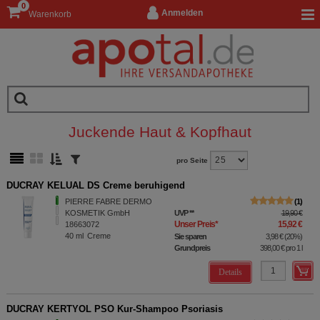
0
Anmelden
Warenkorb
Juckende Haut & Kopfhaut
pro Seite
DUCRAY KELUAL DS Creme beruhigend
PIERRE FABRE DERMO
1
KOSMETIK GmbH
UVP
**
19,90 €
Unser Preis
*
15,92 €
18663072
40
ml
Creme
Sie sparen
3,98 €
(
20%
)
Grundpreis
398,00 €
pro 1 l
Details
DUCRAY KERTYOL PSO Kur-Shampoo Psoriasis