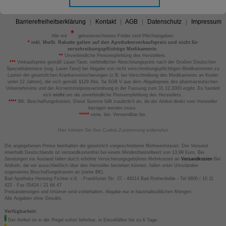
Barrierefreiheitserklärung
Kontakt
AGB
Datenschutz
Impressum
Alle mit
gekennzeichneten Felder sind Pflichtangaben.
*
inkl. MwSt. Rabatte gelten auf den Apothekenverkaufspreis und nicht für
verschreibungspflichtige Medikamente.
**
Unverbindliche Preisempfehlung des Herstellers.
***
Verkaufspreis gemäß Lauer-Taxe; verbindlicher Abrechnungspreis nach der Großen Deutschen
Spezialitätentaxe (sog. Lauer-Taxe) bei Abgabe von nicht verschreibungspflichtigen Medikamenten zu
Lasten der gesetzlichen Krankenversicherungen (z.B. bei Verschreibung des Medikaments an Kinder
unter 12 Jahren), die sich gemäß §129 Abs. 5a SGB V aus dem Abgabepreis des pharmazeutischen
Unternehmens und der Arzneimittelpreisverordnung in der Fassung zum 31.12.2003 ergibt. Es handelt
sich
nicht
um die unverbindliche Preisempfehlung des Herstellers.
****
BK: Beschaffungskosten. Diese Summe fällt zusätzlich an, da der Artikel direkt vom Hersteller
bezogen werden muss.
*****
verw. bis: Verwendbar bis.
Hier können Sie Ihre Cookie-Zustimmung widerrufen
Die angegebenen Preise beinhalten die gesetzlich vorgeschriebene Mehrwertsteuer. Der Versand
innerhalb Deutschlands ist versandkostenfrei bei einem Mindestbestellwert von 13,99 Euro. Bei
Sendungen ins Ausland fallen durch erhöhte Versicherungsgebühren Mehrkosten an
Versandkosten
Bei
Artikeln, die wir ausschließlich über den Hersteller beziehen können, fallen unter Umständen
sogenannte Beschaffungskosten an (siehe BK).
Bad Apotheke Henning Fichter e.K. - Frankfurter Str. 27 - 49214 Bad Rothenfelde - Tel 0800 / 10 11
422 - Fax 05424 / 21 64 47
Preisänderungen und Irrtümer sind vorbehalten. Abgabe nur in haushaltsüblichen Mengen.
Alle Angaben ohne Gewähr.
Verfügbarkeit:
Der Artikel ist in der Regel sofort lieferbar, in Einzelfällen bis zu 6 Tage.