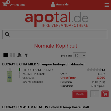
0
Anmelden
Warenkorb
Normale Kopfhaut
pro Seite
DUCRAY EXTRA MILD Shampoo biologisch abbaubar
PIERRE FABRE DERMO
0
KOSMETIK GmbH
UVP
**
12,50 €
Unser Preis
*
10,00 €
08816215
200
ml
Shampoo
Sie sparen
2,50 €
(
20%
)
Grundpreis
50,00 €
pro 1 l
Details
DUCRAY CREASTIM REACTIV Lotion b.temp.Haarausfall