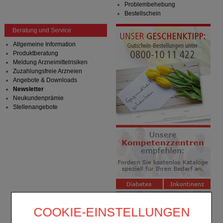
Problembehebung
Bestellschein
Beratung und Service
Allgemeine Information
Produktberatung
Meldung Arzneimittelrisiken
Zuzahlungsfreie Arzneien
Angebote & Downloads
Newsletter
Neukundenprämie
Stellenangebote
COOKIE-EINSTELLUNGEN