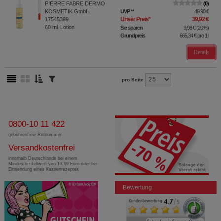
PIERRE FABRE DERMO
0
KOSMETIK GmbH
UVP
**
49,90 €
Unser Preis
*
39,92 €
17545399
60
ml
Lotion
Sie sparen
9,98 €
(
20%
)
Grundpreis
665,34 €
pro 1 l
Details
pro Seite
0800-10 11 422
gebührenfreie Rufnummer
Versandkostenfrei
innerhalb Deutschlands bei einem
Mindestbestellwert von 13,99 Euro oder bei
Einsendung eines Kassenrezeptes
Bewertung