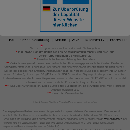
Barrierefreiheitserklärung
Kontakt
AGB
Datenschutz
Impressum
Alle mit
gekennzeichneten Felder sind Pflichtangaben.
*
inkl. MwSt. Rabatte gelten auf den Apothekenverkaufspreis und nicht für
verschreibungspflichtige Medikamente.
**
Unverbindliche Preisempfehlung des Herstellers.
***
Verkaufspreis gemäß Lauer-Taxe; verbindlicher Abrechnungspreis nach der Großen Deutschen
Spezialitätentaxe (sog. Lauer-Taxe) bei Abgabe von nicht verschreibungspflichtigen Medikamenten zu
Lasten der gesetzlichen Krankenversicherungen (z.B. bei Verschreibung des Medikaments an Kinder
unter 12 Jahren), die sich gemäß §129 Abs. 5a SGB V aus dem Abgabepreis des pharmazeutischen
Unternehmens und der Arzneimittelpreisverordnung in der Fassung zum 31.12.2003 ergibt. Es handelt
sich
nicht
um die unverbindliche Preisempfehlung des Herstellers.
****
BK: Beschaffungskosten. Diese Summe fällt zusätzlich an, da der Artikel direkt vom Hersteller
bezogen werden muss.
*****
verw. bis: Verwendbar bis.
Hier können Sie Ihre Cookie-Zustimmung widerrufen
Die angegebenen Preise beinhalten die gesetzlich vorgeschriebene Mehrwertsteuer. Der Versand
innerhalb Deutschlands ist versandkostenfrei bei einem Mindestbestellwert von 13,99 Euro. Bei
Sendungen ins Ausland fallen durch erhöhte Versicherungsgebühren Mehrkosten an
Versandkosten
Bei
Artikeln, die wir ausschließlich über den Hersteller beziehen können, fallen unter Umständen
sogenannte Beschaffungskosten an (siehe BK).