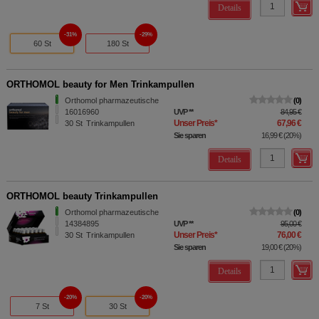
Details
31%
29%
60 St
180 St
ORTHOMOL beauty for Men Trinkampullen
Orthomol pharmazeutische
0
16016960
UVP
**
84,95 €
Unser Preis
*
67,96 €
30
St
Trinkampullen
Sie sparen
16,99 €
(
20%
)
Details
ORTHOMOL beauty Trinkampullen
Orthomol pharmazeutische
0
14384895
UVP
**
95,00 €
Unser Preis
*
76,00 €
30
St
Trinkampullen
Sie sparen
19,00 €
(
20%
)
Details
20%
20%
7 St
30 St