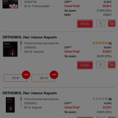
15404743
UVP
**
84,95 €
Unser Preis
*
56,96 €
30
St
Trinkampullen
Sie sparen
27,99 €
(
33%
)
MHD:
03/2027
Details
ORTHOMOL Hair intense Kapseln
Orthomol pharmazeutische
1
16866061
UVP
**
89,99 €
Unser Preis
*
63,99 €
180
St
Kapseln
Sie sparen
26,00 €
(
29%
)
Details
31%
29%
60 St
180 St
ORTHOMOL Hair intense Kapseln
Orthomol pharmazeutische
0
16563662
UVP
**
34,99 €
Unser Preis
*
24,19 €
60
St
Kapseln
Sie sparen
10,80 €
(
31%
)