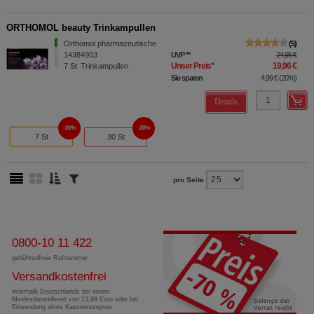
ORTHOMOL beauty Trinkampullen
Orthomol pharmazeutische
5
14384903
UVP
**
24,95 €
Unser Preis
*
19,96 €
7
St
Trinkampullen
Sie sparen
4,99 €
(
20%
)
Details
20%
20%
7 St
30 St
pro Seite
0800-10 11 422
gebührenfreie Rufnummer
Versandkostenfrei
innerhalb Deutschlands bei einem
Mindestbestellwert von 13,99 Euro oder bei
Einsendung eines Kassenrezeptes