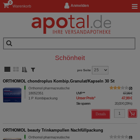
0
Anmelden
Warenkorb
Schönheit
pro Seite
ORTHOMOL chondroplus Kombip.Granulat/Kapseln 30 St
Orthomol pharmazeutische
2
18052351
UVP
**
67,99 €
Unser Preis
*
47,99 €
1
P
Kombipackung
Sie sparen
20,00 €
(
29%
)
Details
ORTHOMOL beauty Trinkampullen Nachfüllpackung
Orthomol pharmazeutische
0