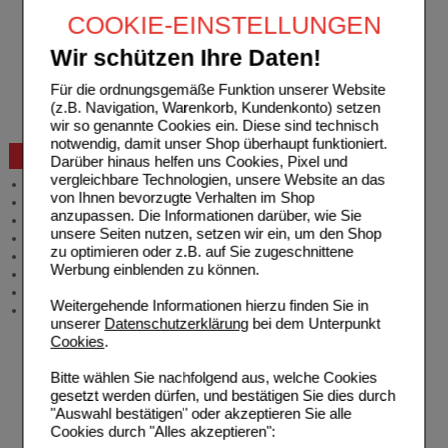
Freiumschläge anfordern
COOKIE-EINSTELLUNGEN
Freiumschläge downloaden
Auslandsbestellung
Wir schützen Ihre Daten!
Reklamation
Widerrufsformular
Für die ordnungsgemäße Funktion unserer Website
Problembehebung
(z.B. Navigation, Warenkorb, Kundenkonto) setzen
Bestellschein
wir so genannte Cookies ein. Diese sind technisch
notwendig, damit unser Shop überhaupt funktioniert.
Beratung und Service
Darüber hinaus helfen uns Cookies, Pixel und
vergleichbare Technologien, unsere Website an das
Allgemeine Information
von Ihnen bevorzugte Verhalten im Shop
Produktberatung
anzupassen. Die Informationen darüber, wie Sie
Meldung Arzneimittelrisiken
unsere Seiten nutzen, setzen wir ein, um den Shop
Zuzahlungsfreie Arzneien
zu optimieren oder z.B. auf Sie zugeschnittene
Angebote & Downloads
Werbung einblenden zu können.
Newsletter
Neukundenprämie
Weitergehende Informationen hierzu finden Sie in
Stellenangebote
unserer
Datenschutzerklärung
bei dem Unterpunkt
Cookies
.
Bitte wählen Sie nachfolgend aus, welche Cookies
gesetzt werden dürfen, und bestätigen Sie dies durch
"Auswahl bestätigen" oder akzeptieren Sie alle
Cookies durch "Alles akzeptieren":