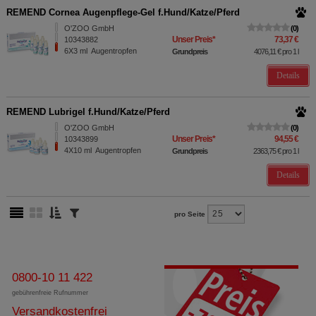
REMEND Cornea Augenpflege-Gel f.Hund/Katze/Pferd
O'ZOO GmbH
0
Unser Preis
*
73,37 €
10343882
6X3
ml
Augentropfen
Grundpreis
4076,11 €
pro 1 l
Details
REMEND Lubrigel f.Hund/Katze/Pferd
O'ZOO GmbH
0
Unser Preis
*
94,55 €
10343899
4X10
ml
Augentropfen
Grundpreis
2363,75 €
pro 1 l
Details
pro Seite
0800-10 11 422
gebührenfreie Rufnummer
Versandkostenfrei