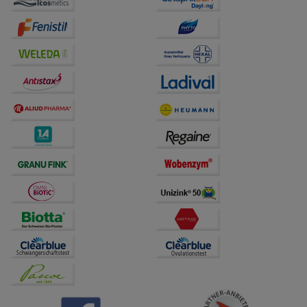
auf unserer Website aber auch die Werbung auf
Drittseiten möglichst relevant für Sie zu gestalten.
Bitte beachten Sie, dass Daten hierfür teilweise an
Dritte wie z.B. Google oder soziale Medien
übertragen werden.