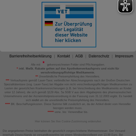
Barrierefreiheitserklärung
Kontakt
AGB
Datenschutz
Impressum
Alle mit
gekennzeichneten Felder sind Pflichtangaben.
*
inkl. MwSt. Rabatte gelten auf den Apothekenverkaufspreis und nicht für
verschreibungspflichtige Medikamente.
**
Unverbindliche Preisempfehlung des Herstellers.
***
Verkaufspreis gemäß Lauer-Taxe; verbindlicher Abrechnungspreis nach der Großen Deutschen
Spezialitätentaxe (sog. Lauer-Taxe) bei Abgabe von nicht verschreibungspflichtigen Medikamenten zu
Lasten der gesetzlichen Krankenversicherungen (z.B. bei Verschreibung des Medikaments an Kinder
unter 12 Jahren), die sich gemäß §129 Abs. 5a SGB V aus dem Abgabepreis des pharmazeutischen
Unternehmens und der Arzneimittelpreisverordnung in der Fassung zum 31.12.2003 ergibt. Es handelt
sich
nicht
um die unverbindliche Preisempfehlung des Herstellers.
****
BK: Beschaffungskosten. Diese Summe fällt zusätzlich an, da der Artikel direkt vom Hersteller
bezogen werden muss.
*****
verw. bis: Verwendbar bis.
Hier können Sie Ihre Cookie-Zustimmung widerrufen
Die angegebenen Preise beinhalten die gesetzlich vorgeschriebene Mehrwertsteuer. Der Versand
innerhalb Deutschlands ist versandkostenfrei bei einem Mindestbestellwert von 13,99 Euro. Bei