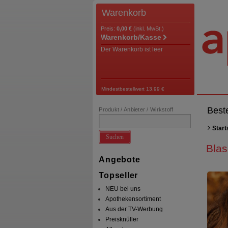
Warenkorb
Preis:
0,00 €
(inkl. MwSt.)
Warenkorb/Kasse
Der Warenkorb ist leer
Mindestbestellwert 13,99 €
Best
Produkt / Anbieter / Wirkstoff
Start
Suchen
Blas
Angebote
Topseller
NEU bei uns
Apothekensortiment
Aus der TV-Werbung
Preisknüller