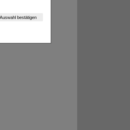
nserer Website
Auswahl bestätigen
tet werden kann.
estalten,
rhaltensweisen (z.B.
nisse zugeschrittene
ng unserer Website
uf unserer Website aber
, dass Daten hierfür