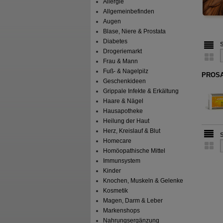
Allergie
Allgemeinbefinden
Augen
Blase, Niere & Prostata
Diabetes
Drogeriemarkt
Frau & Mann
Fuß- & Nagelpilz
PROSAN
Geschenkideen
Grippale Infekte & Erkältung
Haare & Nägel
Hausapotheke
Heilung der Haut
Herz, Kreislauf & Blut
Homecare
Homöopathische Mittel
Immunsystem
Kinder
Knochen, Muskeln & Gelenke
Kosmetik
Magen, Darm & Leber
Markenshops
Nahrungsergänzung