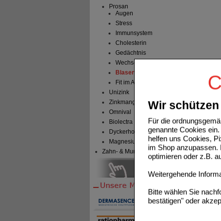
Prosan
Augen
Stress
Immunsystem
Cholesterin
Gedächtnis
Wechseljahre
Blasengesundheit
C
Fit im Alter
Unizink
Zinkmangel
Wir schützen 
Omnival
Für die ordnungsgemäß
Biolectra
genannte Cookies ein. 
Dyckerhoff Pharma
helfen uns Cookies, P
Magnesium Verla
im Shop anzupassen. D
Zahn- & Mundpflege
optimieren oder z.B. 
Weitergehende Informat
Bitte wählen Sie nach
bestätigen" oder akzep