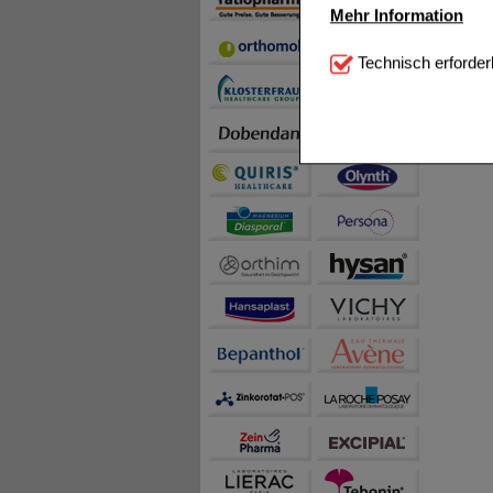
Mehr Information
Technisch Notwendi
Technisch erforder
notwendig sind (z.B. N
Komfort:
Diese Cookie
beispielsweise für di
Spracheinstellung) an
Inhalte anzuzeigen un
Statistik & Tracking:
H
sammeln, mit deren Hil
auch die Werbung auf Dr
teilweise an Dritte wi