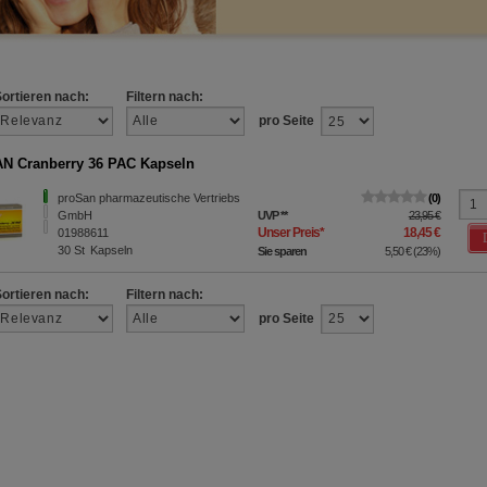
Sortieren nach:
Filtern nach:
pro Seite
 Cranberry 36 PAC Kapseln
proSan pharmazeutische Vertriebs
0
GmbH
UVP
**
23,95 €
Unser Preis
*
18,45 €
01988611
30
St
Kapseln
Sie sparen
5,50 €
(
23%
)
Sortieren nach:
Filtern nach:
pro Seite