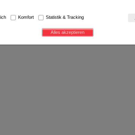
g:
Hierbei handelt es sich um Cookies, die für die Grundfunktionen u
lich
Komfort
Statistik & Tracking
avigation, Warenkorb, Kundenkonto), weshalb auf diese nicht verzich
s werden genutzt um das Einkaufserlebnis noch ansprechender zu g
Alles akzeptieren
e Wiedererkennung des Besuchers oder unsere Seite an bevorzugte Ve
zupassen. Komfort-Cookies ermöglichen es uns auch auf Ihre Bedürf
d unser Partnerprogramm zu betreiben.
ierüber lassen sich Informationen über die Art und Weise der Nutzu
fe wir unsere Website weiter für Sie optimieren können, den Inhalt a
ittseiten möglichst relevant für Sie zu gestalten. Bitte beachten Sie
e z.B. Google oder soziale Medien übertragen werden.