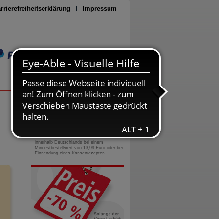
rrierefreiheitserklärung
Impressum
Seite drucken
0800-10 11 422
gebührenfreie Rufnummer
Versandkostenfrei
innerhalb Deutschlands bei einem
Mindestbestellwert von 13,99 Euro oder bei
Einsendung eines Kassenrezeptes