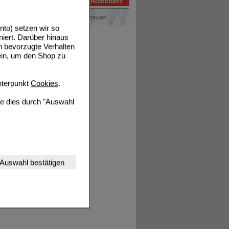
to) setzen wir so
niert. Darüber hinaus
n bevorzugte Verhalten
ein, um den Shop zu
terpunkt
Cookies
.
ie dies durch "Auswahl
nserer Website
Auswahl bestätigen
tet werden kann.
estalten,
rhaltensweisen (z.B.
nisse zugeschrittene