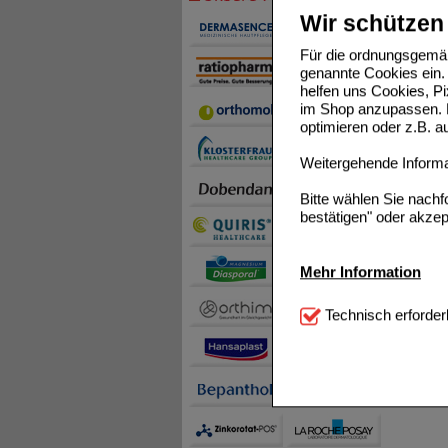
Wir schützen 
Für die ordnungsgemäß
genannte Cookies ein. 
helfen uns Cookies, P
im Shop anzupassen. D
optimieren oder z.B. 
Weitergehende Informat
Bitte wählen Sie nach
bestätigen" oder akzep
Mehr Information
Technisch Notwendi
Technisch erforder
notwendig sind (z.B. N
Komfort:
Diese Cookie
beispielsweise für di
Spracheinstellung) an
Inhalte anzuzeigen un