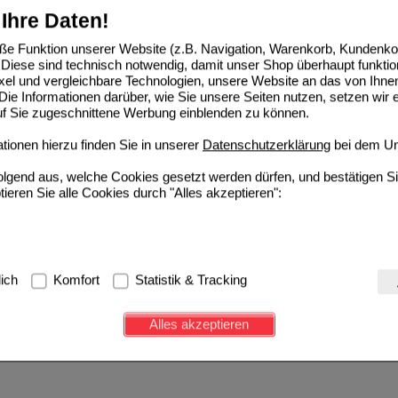
Ihre Daten!
e Funktion unserer Website (z.B. Navigation, Warenkorb, Kundenkon
Diese sind technisch notwendig, damit unser Shop überhaupt funktio
ixel und vergleichbare Technologien, unsere Website an das von Ihne
ie Informationen darüber, wie Sie unsere Seiten nutzen, setzen wir 
auf Sie zugeschnittene Werbung einblenden zu können.
ionen hierzu finden Sie in unserer
Datenschutzerklärung
bei dem Un
folgend aus, welche Cookies gesetzt werden dürfen, und bestätigen S
tieren Sie alle Cookies durch "Alles akzeptieren":
g:
Hierbei handelt es sich um Cookies, die für die Grundfunktionen u
lich
Komfort
Statistik & Tracking
avigation, Warenkorb, Kundenkonto), weshalb auf diese nicht verzich
s werden genutzt um das Einkaufserlebnis noch ansprechender zu g
Alles akzeptieren
e Wiedererkennung des Besuchers oder unsere Seite an bevorzugte Ve
zupassen. Komfort-Cookies ermöglichen es uns auch auf Ihre Bedürf
d unser Partnerprogramm zu betreiben.