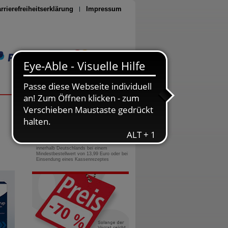
rrierefreiheitserklärung
Impressum
Seite drucken
0800-10 11 422
gebührenfreie Rufnummer
Versandkostenfrei
innerhalb Deutschlands bei einem
Mindestbestellwert von 13,99 Euro oder bei
Einsendung eines Kassenrezeptes