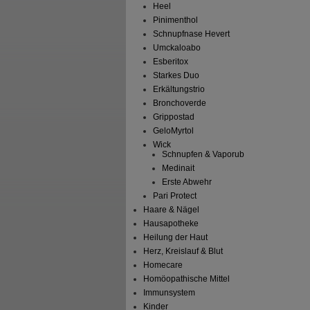
Heel
Pinimenthol
Schnupfnase Hevert
Umckaloabo
Esberitox
Starkes Duo
Erkältungstrio
Bronchoverde
Grippostad
GeloMyrtol
Wick
Schnupfen & Vaporub
Medinait
Erste Abwehr
Pari Protect
Haare & Nägel
Hausapotheke
Heilung der Haut
Herz, Kreislauf & Blut
Homecare
Homöopathische Mittel
Immunsystem
Kinder