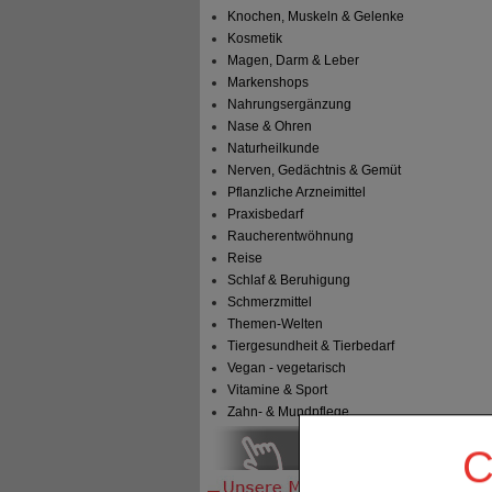
Knochen, Muskeln & Gelenke
Kosmetik
Magen, Darm & Leber
Markenshops
Nahrungsergänzung
Nase & Ohren
Naturheilkunde
Nerven, Gedächtnis & Gemüt
Pflanzliche Arzneimittel
Praxisbedarf
Raucherentwöhnung
Reise
Schlaf & Beruhigung
Schmerzmittel
Themen-Welten
Tiergesundheit & Tierbedarf
Vegan - vegetarisch
Vitamine & Sport
Zahn- & Mundpflege
C