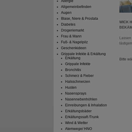
Allergie
Allgemeinbefinden
Augen
Blase, Niere & Prostata
WICK 
Diabetes
BEKÄM
Drogeriemarkt
Frau & Mann
Lassen 
Fuß- & Nagelpilz
lästige
Geschenkideen
Grippale Infekte & Erkältung
Erkältung
Bitte w
Grippale Infekte
Bronchitis
Schmerz & Fieber
Halsschmerzen
Husten
Nasensprays
Nasennebenhöhlen
Einreibungen & Inhalation
Erkältungsbäder
Erkältungssaft /Trunk
Wind & Wetter
Atemwege/ HNO