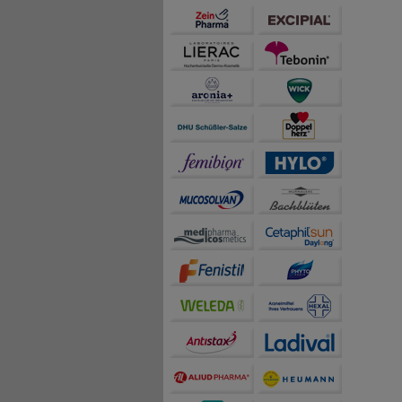
Statistik & Tracking:
H
sammeln, mit deren Hil
auch die Werbung auf Dr
teilweise an Dritte wi