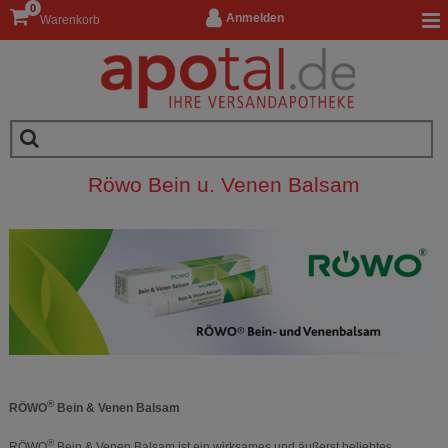
0
Anmelden
Warenkorb
Röwo Bein u. Venen Balsam
®
RÖWO
Bein & Venen Balsam
®
RÖWO
Bein & Venen Balsam ist ein wirksames und äußerst beliebtes