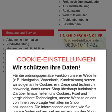
Freiumschläge downloaden
Auslandsbestellung
Reklamation
Widerrufsformular
Problembehebung
Bestellschein
Beratung und Service
Allgemeine Information
Produktberatung
Meldung Arzneimittelrisiken
Zuzahlungsfreie Arzneien
COOKIE-EINSTELLUNGEN
Angebote & Downloads
Newsletter
Wir schützen Ihre Daten!
Neukundenprämie
Stellenangebote
Für die ordnungsgemäße Funktion unserer Website
(z.B. Navigation, Warenkorb, Kundenkonto) setzen
wir so genannte Cookies ein. Diese sind technisch
notwendig, damit unser Shop überhaupt funktioniert.
Darüber hinaus helfen uns Cookies, Pixel und
vergleichbare Technologien, unsere Website an das
von Ihnen bevorzugte Verhalten im Shop
anzupassen. Die Informationen darüber, wie Sie
unsere Seiten nutzen, setzen wir ein, um den Shop