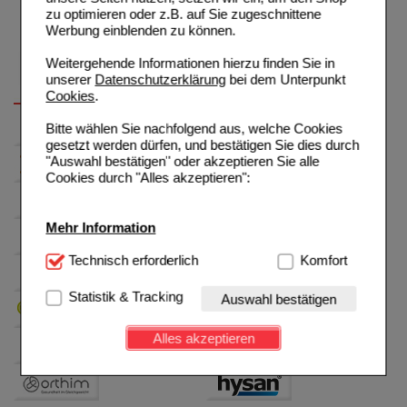
zu optimieren oder z.B. auf Sie zugeschnittene
Werbung einblenden zu können.
Weitergehende Informationen hierzu finden Sie in
unserer
Datenschutzerklärung
bei dem Unterpunkt
Cookies
.
Bitte wählen Sie nachfolgend aus, welche Cookies
gesetzt werden dürfen, und bestätigen Sie dies durch
"Auswahl bestätigen" oder akzeptieren Sie alle
Cookies durch "Alles akzeptieren":
Mehr Information
Technisch Notwendig:
Technisch erforderlich
Hierbei handelt es sich um
Komfort
Cookies, die für die Grundfunktionen unserer
Website notwendig sind (z.B. Navigation, Warenkorb,
Statistik & Tracking
Auswahl bestätigen
Kundenkonto), weshalb auf diese nicht verzichtet
werden kann.
Alles akzeptieren
Komfort:
Diese Cookies werden genutzt um das
Einkaufserlebnis noch ansprechender zu gestalten,
beispielsweise für die Wiedererkennung des