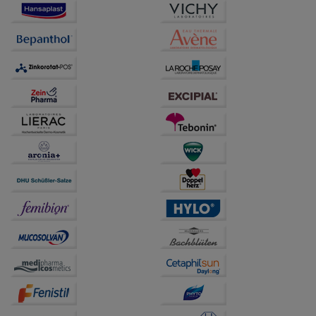
Besuchers oder unsere Seite an bevorzugte
Verhaltensweisen (z.B. Spracheinstellung)
anzupassen. Komfort-Cookies ermöglichen es uns
auch auf Ihre Bedürfnisse zugeschrittene Inhalte
anzuzeigen und unser Partnerprogramm zu
betreiben.
Statistik & Tracking:
Hierüber lassen sich
Informationen über die Art und Weise der Nutzung
unserer Website sammeln, mit deren Hilfe wir unsere
Website weiter für Sie optimieren können, den Inhalt
auf unserer Website aber auch die Werbung auf
Drittseiten möglichst relevant für Sie zu gestalten.
Bitte beachten Sie, dass Daten hierfür teilweise an
Dritte wie z.B. Google oder soziale Medien
übertragen werden.