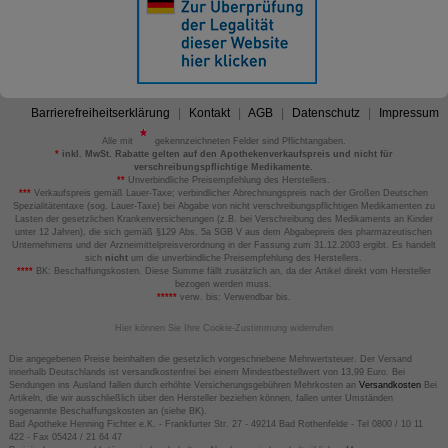
Barrierefreiheitserklärung
Kontakt
AGB
Datenschutz
Impressum
Alle mit
gekennzeichneten Felder sind Pflichtangaben.
*
inkl. MwSt. Rabatte gelten auf den Apothekenverkaufspreis und nicht für
verschreibungspflichtige Medikamente.
**
Unverbindliche Preisempfehlung des Herstellers.
***
Verkaufspreis gemäß Lauer-Taxe; verbindlicher Abrechnungspreis nach der Großen Deutschen
Spezialitätentaxe (sog. Lauer-Taxe) bei Abgabe von nicht verschreibungspflichtigen Medikamenten zu
Lasten der gesetzlichen Krankenversicherungen (z.B. bei Verschreibung des Medikaments an Kinder
unter 12 Jahren), die sich gemäß §129 Abs. 5a SGB V aus dem Abgabepreis des pharmazeutischen
Unternehmens und der Arzneimittelpreisverordnung in der Fassung zum 31.12.2003 ergibt. Es handelt
sich
nicht
um die unverbindliche Preisempfehlung des Herstellers.
****
BK: Beschaffungskosten. Diese Summe fällt zusätzlich an, da der Artikel direkt vom Hersteller
bezogen werden muss.
*****
verw. bis: Verwendbar bis.
Hier können Sie Ihre Cookie-Zustimmung widerrufen
Die angegebenen Preise beinhalten die gesetzlich vorgeschriebene Mehrwertsteuer. Der Versand
innerhalb Deutschlands ist versandkostenfrei bei einem Mindestbestellwert von 13,99 Euro. Bei
Sendungen ins Ausland fallen durch erhöhte Versicherungsgebühren Mehrkosten an
Versandkosten
Bei
Artikeln, die wir ausschließlich über den Hersteller beziehen können, fallen unter Umständen
sogenannte Beschaffungskosten an (siehe BK).
Bad Apotheke Henning Fichter e.K. - Frankfurter Str. 27 - 49214 Bad Rothenfelde - Tel 0800 / 10 11
422 - Fax 05424 / 21 64 47