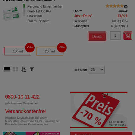
Ferdinand Eimermacher
2
GmbH & Co.KG
UVP
**
19,95 €
Unser Preis
*
13,89 €
08481708
200
ml
Balsam
Sie sparen
6,06 €
(
30%
)
Grundpreis
69,45 €
pro 1 l
Details
34%
30%
100 ml
200 ml
pro Seite
0800-10 11 422
gebührenfreie Rufnummer
Versandkostenfrei
innerhalb Deutschlands bei einem
Mindestbestellwert von 13,99 Euro oder bei
Einsendung eines Kassenrezeptes