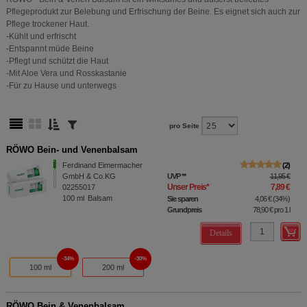
Pflegeprodukt zur Belebung und Erfrischung der Beine. Es eignet sich auch zur
Pflege trockener Haut.
-Kühlt und erfrischt
-Entspannt müde Beine
-Pflegt und schützt die Haut
-Mit Aloe Vera und Rosskastanie
-Für zu Hause und unterwegs
pro Seite
RÖWO Bein- und Venenbalsam
Ferdinand Eimermacher
2
GmbH & Co.KG
UVP
**
11,95 €
Unser Preis
*
7,89 €
02255017
100
ml
Balsam
Sie sparen
4,06 €
(
34%
)
Grundpreis
78,90 €
pro 1 l
Details
34%
30%
100 ml
200 ml
RÖWO Bein & Venenbalsam