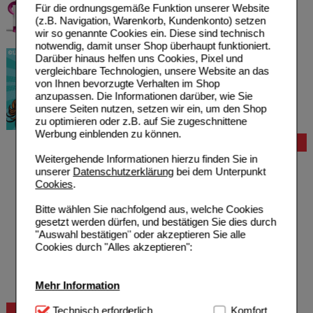
Für die ordnungsgemäße Funktion unserer Website
(z.B. Navigation, Warenkorb, Kundenkonto) setzen
wir so genannte Cookies ein. Diese sind technisch
notwendig, damit unser Shop überhaupt funktioniert.
Darüber hinaus helfen uns Cookies, Pixel und
vergleichbare Technologien, unsere Website an das
von Ihnen bevorzugte Verhalten im Shop
anzupassen. Die Informationen darüber, wie Sie
unsere Seiten nutzen, setzen wir ein, um den Shop
zu optimieren oder z.B. auf Sie zugeschnittene
Werbung einblenden zu können.
Bestellung
Weitergehende Informationen hierzu finden Sie in
Hilfe zur Anmeldung
unserer
Datenschutzerklärung
bei dem Unterpunkt
Hilfe zum Bestellvorgang
Cookies
.
Zahlungsmöglichkeiten
Rezepte einlösen
Bitte wählen Sie nachfolgend aus, welche Cookies
Freiumschläge anfordern
gesetzt werden dürfen, und bestätigen Sie dies durch
Freiumschläge downloaden
"Auswahl bestätigen" oder akzeptieren Sie alle
Auslandsbestellung
Cookies durch "Alles akzeptieren":
Reklamation
Widerrufsformular
Problembehebung
Mehr Information
Bestellschein
Technisch Notwendig:
Technisch erforderlich
Hierbei handelt es sich um
Komfort
Beratung und Service