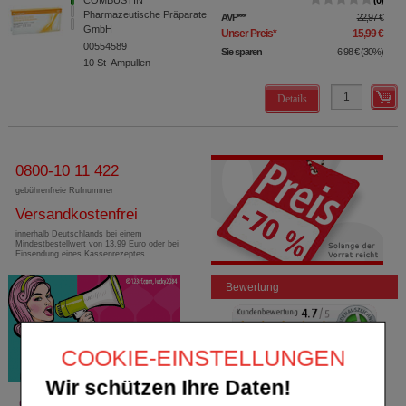
Pharmazeutische Präparate
AVP
***
22,97 €
GmbH
Unser Preis
*
15,99 €
00554589
Sie sparen
6,98 €
(
30%
)
10
St
Ampullen
Details
0800-10 11 422
gebührenfreie Rufnummer
Versandkostenfrei
innerhalb Deutschlands bei einem
Mindestbestellwert von 13,99 Euro oder bei
Einsendung eines Kassenrezeptes
Bewertung
COOKIE-EINSTELLUNGEN
Wir schützen Ihre Daten!