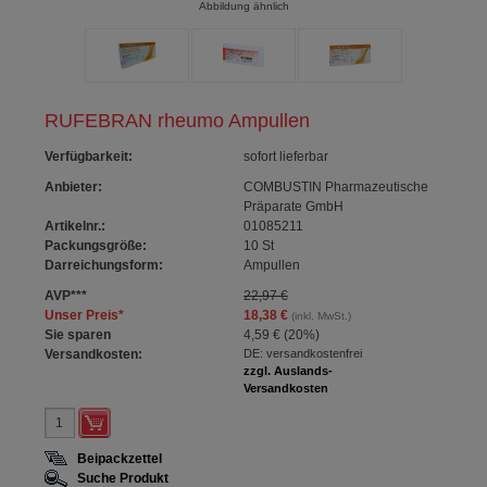
Abbildung ähnlich
RUFEBRAN rheumo Ampullen
Verfügbarkeit
:
sofort lieferbar
Anbieter:
COMBUSTIN Pharmazeutische
Präparate GmbH
Artikelnr.:
01085211
Packungsgröße:
10
St
Darreichungsform:
Ampullen
AVP
***
22,97 €
Unser Preis
*
18,38 €
(inkl. MwSt.)
Sie sparen
4,59 €
(
20%
)
Versandkosten:
DE: versandkostenfrei
zzgl. Auslands-
Versandkosten
Beipackzettel
Suche Produkt