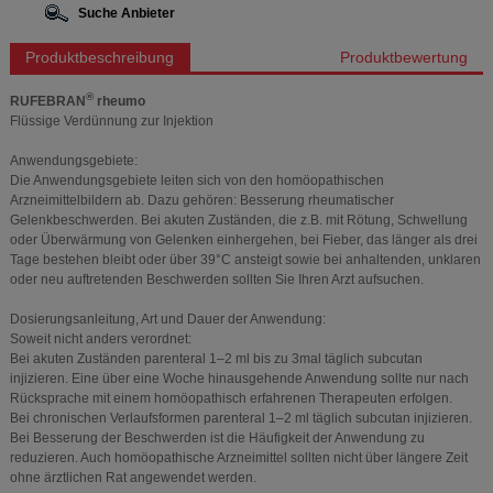
Suche Anbieter
Produktbeschreibung
Produktbewertung
®
RUFEBRAN
rheumo
Flüssige Verdünnung zur Injektion
Anwendungsgebiete:
Die Anwendungsgebiete leiten sich von den homöopathischen
Arzneimittelbildern ab. Dazu gehören: Besserung rheumatischer
Gelenkbeschwerden. Bei akuten Zuständen, die z.B. mit Rötung, Schwellung
oder Überwärmung von Gelenken einhergehen, bei Fieber, das länger als drei
Tage bestehen bleibt oder über 39°C ansteigt sowie bei anhaltenden, unklaren
oder neu auftretenden Beschwerden sollten Sie Ihren Arzt aufsuchen.
Dosierungsanleitung, Art und Dauer der Anwendung:
Soweit nicht anders verordnet:
Bei akuten Zuständen parenteral 1–2 ml bis zu 3mal täglich subcutan
injizieren. Eine über eine Woche hinausgehende Anwendung sollte nur nach
Rücksprache mit einem homöopathisch erfahrenen Therapeuten erfolgen.
Bei chronischen Verlaufsformen parenteral 1–2 ml täglich subcutan injizieren.
Bei Besserung der Beschwerden ist die Häufigkeit der Anwendung zu
reduzieren. Auch homöopathische Arzneimittel sollten nicht über längere Zeit
ohne ärztlichen Rat angewendet werden.