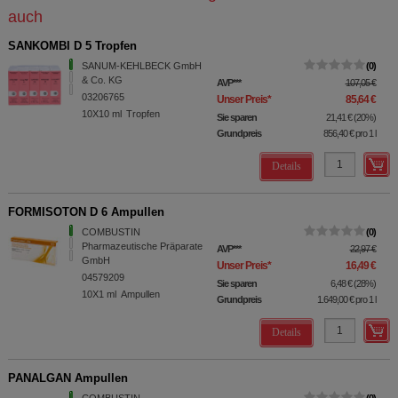
auch
SANKOMBI D 5 Tropfen
SANUM-KEHLBECK GmbH
0
& Co. KG
AVP
***
107,05 €
03206765
Unser Preis
*
85,64 €
10X10
ml
Tropfen
Sie sparen
21,41 €
(
20%
)
Grundpreis
856,40 €
pro 1 l
Details
FORMISOTON D 6 Ampullen
COMBUSTIN
0
Pharmazeutische Präparate
AVP
***
22,97 €
GmbH
Unser Preis
*
16,49 €
04579209
Sie sparen
6,48 €
(
28%
)
10X1
ml
Ampullen
Grundpreis
1.649,00 €
pro 1 l
Details
PANALGAN Ampullen
COMBUSTIN
0