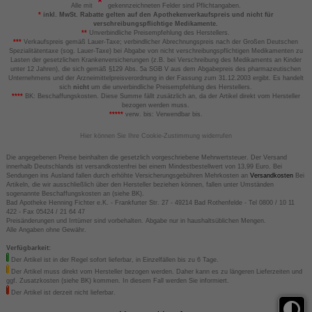
Alle mit
gekennzeichneten Felder sind Pflichtangaben.
*
inkl. MwSt. Rabatte gelten auf den Apothekenverkaufspreis und nicht für
verschreibungspflichtige Medikamente.
**
Unverbindliche Preisempfehlung des Herstellers.
***
Verkaufspreis gemäß Lauer-Taxe; verbindlicher Abrechnungspreis nach der Großen Deutschen
Spezialitätentaxe (sog. Lauer-Taxe) bei Abgabe von nicht verschreibungspflichtigen Medikamenten zu
Lasten der gesetzlichen Krankenversicherungen (z.B. bei Verschreibung des Medikaments an Kinder
unter 12 Jahren), die sich gemäß §129 Abs. 5a SGB V aus dem Abgabepreis des pharmazeutischen
Unternehmens und der Arzneimittelpreisverordnung in der Fassung zum 31.12.2003 ergibt. Es handelt
sich
nicht
um die unverbindliche Preisempfehlung des Herstellers.
****
BK: Beschaffungskosten. Diese Summe fällt zusätzlich an, da der Artikel direkt vom Hersteller
bezogen werden muss.
*****
verw. bis: Verwendbar bis.
Hier können Sie Ihre Cookie-Zustimmung widerrufen
Die angegebenen Preise beinhalten die gesetzlich vorgeschriebene Mehrwertsteuer. Der Versand
innerhalb Deutschlands ist versandkostenfrei bei einem Mindestbestellwert von 13,99 Euro. Bei
Sendungen ins Ausland fallen durch erhöhte Versicherungsgebühren Mehrkosten an
Versandkosten
Bei
Artikeln, die wir ausschließlich über den Hersteller beziehen können, fallen unter Umständen
sogenannte Beschaffungskosten an (siehe BK).
Bad Apotheke Henning Fichter e.K. - Frankfurter Str. 27 - 49214 Bad Rothenfelde - Tel 0800 / 10 11
422 - Fax 05424 / 21 64 47
Preisänderungen und Irrtümer sind vorbehalten. Abgabe nur in haushaltsüblichen Mengen.
Alle Angaben ohne Gewähr.
Verfügbarkeit:
Der Artikel ist in der Regel sofort lieferbar, in Einzelfällen bis zu 6 Tage.
Der Artikel muss direkt vom Hersteller bezogen werden. Daher kann es zu längeren Lieferzeiten und
ggf. Zusatzkosten (siehe BK) kommen. In diesem Fall werden Sie informiert.
Der Artikel ist derzeit nicht lieferbar.