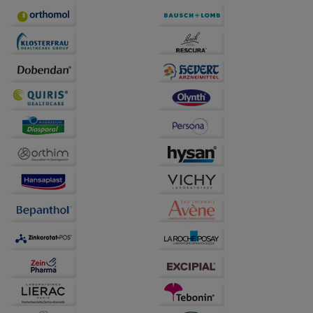
Statistik & Tracking:
Hierüber lassen sich
Informationen über die Art und Weise der Nutzung
unserer Website sammeln, mit deren Hilfe wir unsere
Website weiter für Sie optimieren können, den Inhalt
auf unserer Website aber auch die Werbung auf
Drittseiten möglichst relevant für Sie zu gestalten.
Bitte beachten Sie, dass Daten hierfür teilweise an
Dritte wie z.B. Google oder soziale Medien
übertragen werden.