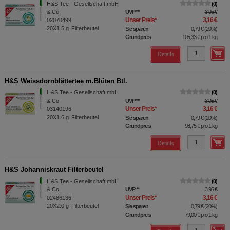
H&S Tee - Gesellschaft mbH
0
& Co.
UVP
**
3,95 €
Unser Preis
*
3,16 €
02070499
20X1.5
g
Filterbeutel
Sie sparen
0,79 €
(
20%
)
Grundpreis
105,33 €
pro 1 kg
Details
H&S Weissdornblättertee m.Blüten Btl.
H&S Tee - Gesellschaft mbH
0
& Co.
UVP
**
3,95 €
Unser Preis
*
3,16 €
03140196
20X1.6
g
Filterbeutel
Sie sparen
0,79 €
(
20%
)
Grundpreis
98,75 €
pro 1 kg
Details
H&S Johanniskraut Filterbeutel
H&S Tee - Gesellschaft mbH
0
& Co.
UVP
**
3,95 €
Unser Preis
*
3,16 €
02486136
20X2.0
g
Filterbeutel
Sie sparen
0,79 €
(
20%
)
Grundpreis
79,00 €
pro 1 kg