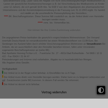
Spezialitätentaxe (sog. Lauer-Taxe) bei Abgabe von nicht verschreibungspflichtigen Medikamenten zu
Lasten der gesetzlichen Krankenversicherungen (z.B. bei Verschreibung des Medikaments an Kinder
unter 12 Jahren), die sich gemäß §129 Abs. 5a SGB V aus dem Abgabepreis des pharmazeutischen
Unternehmens und der Arzneimittelpreisverordnung in der Fassung zum 31.12.2003 ergibt. Es handelt
sich
nicht
um die unverbindliche Preisempfehlung des Herstellers.
****
BK: Beschaffungskosten. Diese Summe fällt zusätzlich an, da der Artikel direkt vom Hersteller
bezogen werden muss.
*****
verw. bis: Verwendbar bis.
Hier können Sie Ihre Cookie-Zustimmung widerrufen
Die angegebenen Preise beinhalten die gesetzlich vorgeschriebene Mehrwertsteuer. Der Versand
innerhalb Deutschlands ist versandkostenfrei bei einem Mindestbestellwert von 13,99 Euro. Bei
Sendungen ins Ausland fallen durch erhöhte Versicherungsgebühren Mehrkosten an
Versandkosten
Bei
Artikeln, die wir ausschließlich über den Hersteller beziehen können, fallen unter Umständen
sogenannte Beschaffungskosten an (siehe BK).
Bad Apotheke Henning Fichter e.K. - Frankfurter Str. 27 - 49214 Bad Rothenfelde - Tel 0800 / 10 11
422 - Fax 05424 / 21 64 47
Preisänderungen und Irrtümer sind vorbehalten. Abgabe nur in haushaltsüblichen Mengen.
Alle Angaben ohne Gewähr.
Verfügbarkeit:
Der Artikel ist in der Regel sofort lieferbar, in Einzelfällen bis zu 6 Tage.
Der Artikel muss direkt vom Hersteller bezogen werden. Daher kann es zu längeren Lieferzeiten und
ggf. Zusatzkosten (siehe BK) kommen. In diesem Fall werden Sie informiert.
Der Artikel ist derzeit nicht lieferbar.
Vertrag widerrufen