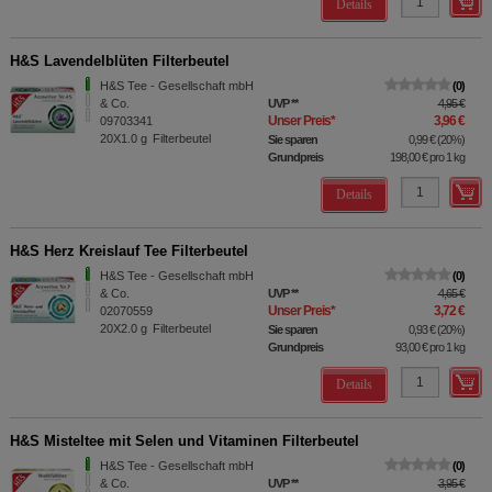
Details
H&S Lavendelblüten Filterbeutel
H&S Tee - Gesellschaft mbH
0
& Co.
UVP
**
4,95 €
Unser Preis
*
3,96 €
09703341
20X1.0
g
Filterbeutel
Sie sparen
0,99 €
(
20%
)
Grundpreis
198,00 €
pro 1 kg
Details
H&S Herz Kreislauf Tee Filterbeutel
H&S Tee - Gesellschaft mbH
0
& Co.
UVP
**
4,65 €
Unser Preis
*
3,72 €
02070559
20X2.0
g
Filterbeutel
Sie sparen
0,93 €
(
20%
)
Grundpreis
93,00 €
pro 1 kg
Details
H&S Misteltee mit Selen und Vitaminen Filterbeutel
H&S Tee - Gesellschaft mbH
0
& Co.
UVP
**
3,95 €