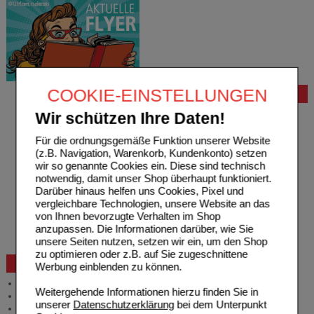
COOKIE-EINSTELLUNGEN
Bestellung
Hilfe zur Anmeldung
Wir schützen Ihre Daten!
Hilfe zum Bestellvorgang
Zahlungsmöglichkeiten
Für die ordnungsgemäße Funktion unserer Website
Rezepte einlösen
(z.B. Navigation, Warenkorb, Kundenkonto) setzen
Freiumschläge anfordern
wir so genannte Cookies ein. Diese sind technisch
Freiumschläge downloaden
notwendig, damit unser Shop überhaupt funktioniert.
Auslandsbestellung
Darüber hinaus helfen uns Cookies, Pixel und
Reklamation
vergleichbare Technologien, unsere Website an das
Widerrufsformular
von Ihnen bevorzugte Verhalten im Shop
Problembehebung
anzupassen. Die Informationen darüber, wie Sie
Bestellschein
unsere Seiten nutzen, setzen wir ein, um den Shop
zu optimieren oder z.B. auf Sie zugeschnittene
Beratung und Service
Werbung einblenden zu können.
Allgemeine Information
Weitergehende Informationen hierzu finden Sie in
Produktberatung
unserer
Datenschutzerklärung
bei dem Unterpunkt
Meldung Arzneimittelrisiken