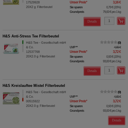
Unser Preis
*
3,16 €
17529928
20X2
g
Filterbeutel
Sie sparen
0,79 €
(
20%
)
Grundpreis
79,00 €
pro 1 kg
Details
H&S Anti-Stress Tee Filterbeutel
H&S Tee - Gesellschaft mbH
0
& Co.
UVP
**
4,65 €
Unser Preis
*
3,72 €
12537768
20X2.0
g
Filterbeutel
Sie sparen
0,93 €
(
20%
)
Grundpreis
93,00 €
pro 1 kg
Details
H&S Kreislauftee Mistel Filterbeutel
H&S Tee - Gesellschaft mbH
0
& Co.
UVP
**
4,65 €
Unser Preis
*
3,72 €
00515922
20X2.0
g
Filterbeutel
Sie sparen
0,93 €
(
20%
)
Grundpreis
93,00 €
pro 1 kg
Details