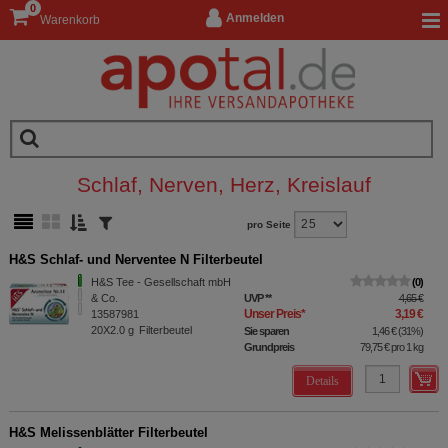
0
Anmelden
Warenkorb
Schlaf, Nerven, Herz, Kreislauf
pro Seite
H&S Schlaf- und Nerventee N Filterbeutel
H&S Tee - Gesellschaft mbH
0
& Co.
UVP
**
4,65 €
Unser Preis
*
3,19 €
13587981
20X2.0
g
Filterbeutel
Sie sparen
1,46 €
(
31%
)
Grundpreis
79,75 €
pro 1 kg
Details
H&S Melissenblätter Filterbeutel