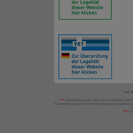
*
inkl. 
***
Verkaufspreis gemäß Lauer-Taxe; verbindlicher Abrech
Krankenversicherungen (z.B. bei Verschreibung des Medikamen
F
****
BK: