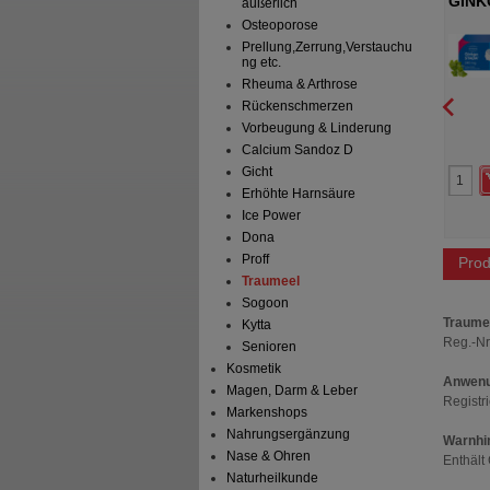
lanzliche
VOLTAMED pflanzliche
GINK
äußerlich
e
Schmerzcreme
Filmt
Osteoporose
on Germany GmbH
Haleon Germany GmbH
Prellung,Zerrung,Verstauchu
Creme
50
g
Creme
ng etc.
Rheuma & Arthrose
Rückenschmerzen
Vorbeugung & Linderung
1
28
27,99 €
AVP
***
11,51 €
Calcium Sandoz D
 Preis
*
18,79 €
Unser Preis
*
6,99 €
Gicht
aren
9,20 €
(
33%
)
Sie sparen
4,52 €
(
39%
)
preis
125,27 €
pro 1 kg
Grundpreis
139,80 €
pro 1 kg
Erhöhte Harnsäure
is*****:
05/2027
Ice Power
Dona
Proff
Prod
Traumeel
Sogoon
Traume
Kytta
Reg.-Nr
Senioren
Kosmetik
Anwenu
Magen, Darm & Leber
Registr
Markenshops
Nahrungsergänzung
Warnhi
Nase & Ohren
Enthält 
Naturheilkunde