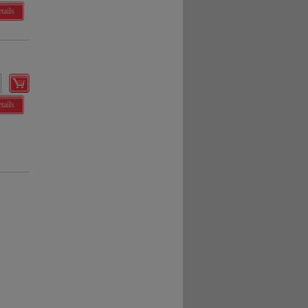
tails
tails