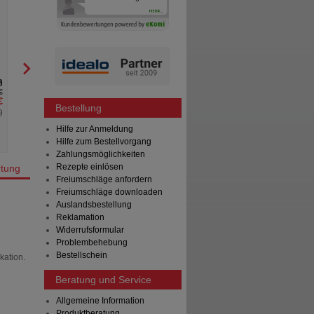
GINKGO BILOBA-1A Pharma 120
mg Filmtabletten
1 A Pharma GmbH
120
St
Filmtabletten
0
0
€
UVP
**
62,37 €
€
Unser Preis
*
35,05 €
Bestellung
%
)
Sie sparen
27,32 €
(
44%
)
Hilfe zur Anmeldung
Hilfe zum Bestellvorgang
Zahlungsmöglichkeiten
Rezepte einlösen
tung
Freiumschläge anfordern
Freiumschläge downloaden
Auslandsbestellung
Reklamation
Widerrufsformular
Problembehebung
Bestellschein
kation.
Beratung und Service
Allgemeine Information
Produktberatung