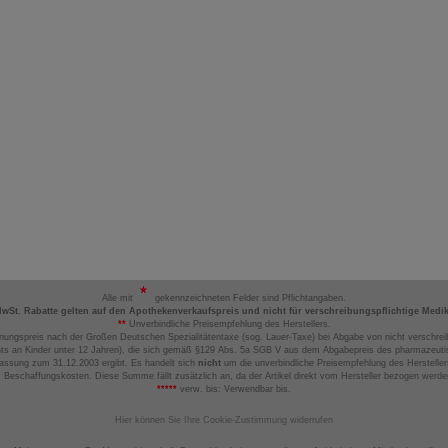
Alle mit
gekennzeichneten Felder sind Pflichtangaben.
MwSt. Rabatte gelten auf den Apothekenverkaufspreis und nicht für verschreibungspflichtige Medi
**
Unverbindliche Preisempfehlung des Herstellers.
nungspreis nach der Großen Deutschen Spezialitätentaxe (sog. Lauer-Taxe) bei Abgabe von nicht verschrei
ts an Kinder unter 12 Jahren), die sich gemäß §129 Abs. 5a SGB V aus dem Abgabepreis des pharmazeutis
assung zum 31.12.2003 ergibt. Es handelt sich
nicht
um die unverbindliche Preisempfehlung des Hersteller
 Beschaffungskosten. Diese Summe fällt zusätzlich an, da der Artikel direkt vom Hersteller bezogen werd
*****
verw. bis: Verwendbar bis.
Hier können Sie Ihre Cookie-Zustimmung widerrufen