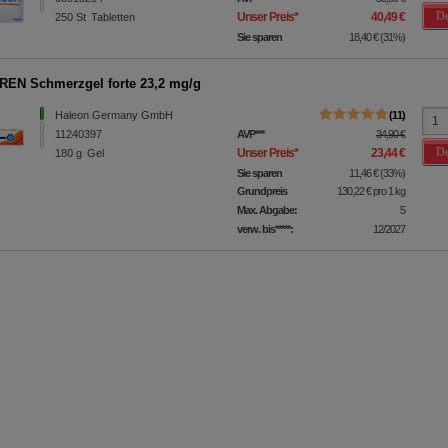
De
Unser Preis
*
40,49 €
250
St
Tabletten
Sie sparen
18,40 €
(
31%
)
EN Schmerzgel forte 23,2 mg/g
Haleon Germany GmbH
11
11240397
AVP
***
34,90 €
De
Unser Preis
*
23,44 €
180
g
Gel
Sie sparen
11,46 €
(
33%
)
Grundpreis
130,22 €
pro 1 kg
Max. Abgabe:
5
verw. bis*****:
12/2027