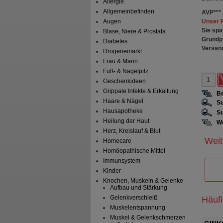
Allergie
Allgemeinbefinden
AVP
***
Unser 
Augen
Sie spa
Blase, Niere & Prostata
Grundp
Diabetes
Versan
Drogeriemarkt
Frau & Mann
Fuß- & Nagelpilz
Geschenkideen
Grippale Infekte & Erkältung
Be
Haare & Nägel
Su
Hausapotheke
Su
Heilung der Haut
We
Herz, Kreislauf & Blut
Weit
Homecare
Homöopathische Mittel
Immunsystem
Kinder
Knochen, Muskeln & Gelenke
Aufbau und Stärkung
Gelenkverschleiß
Häuf
Muskelentspannung
Muskel & Gelenkschmerzen