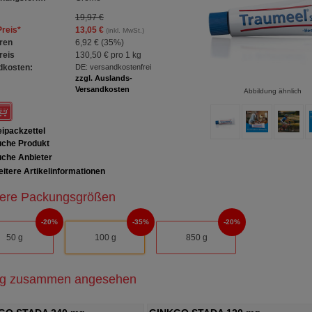
19,97 €
Preis
*
13,05 €
(inkl. MwSt.)
ren
6,92 €
(
35%
)
reis
130,50 €
pro 1 kg
dkosten:
DE: versandkostenfrei
zzgl. Auslands-
Versandkosten
Abbildung ähnlich
ipackzettel
che Produkt
che Anbieter
itere Artikelinformationen
ere Packungsgrößen
20%
35%
20%
50 g
100 g
850 g
ig zusammen angesehen