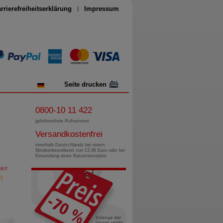
rrierefreiheitserklärung
Impressum
Seite drucken
0800-10 11 422
gebührenfreie Rufnummer
Versandkostenfrei
innerhalb Deutschlands bei einem
Mindestbestellwert von 13,99 Euro oder bei
Einsendung eines Kassenrezeptes
kt!
)