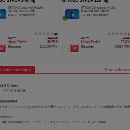
GO STADA 240 mg
GINKGO STADA 120 mg
abletten
Filmtabletten
STADA Consumer Health
STADA Consumer Health
Deutschland GmbH
Deutschland GmbH
120
St
Filmtabletten
120
St
Filmtabletten
0
AVP
***
161,86 €
AVP
***
90,01 
Unser Preis
*
48,55 €
Unser Preis
*
27,00 
Sie sparen
113,31 €
(
70%
)
Sie sparen
63,01 €
(
70
uktbeschreibung
Produktbewer
el S Creme
.: 2522113.00.00
ngsgebiet:
iertes homöopathisches Arzneimittel, daher ohne Angabe einer herapeutischen Indi
nweise:
Cetylstearylalkohol. Enthält 1,110 g Alkohol (Ethanol) in 10 g Creme