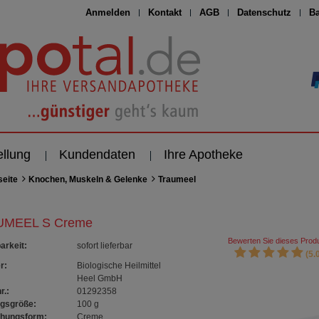
Anmelden
Kontakt
AGB
Datenschutz
Ba
ellung
Kundendaten
Ihre Apotheke
seite
Knochen, Muskeln & Gelenke
Traumeel
UMEEL S Creme
Bewerten Sie dieses Produ
arkeit
:
sofort lieferbar
(5.0
r:
Biologische Heilmittel
Heel GmbH
r.:
01292358
gsgröße:
100
g
chungsform:
Creme