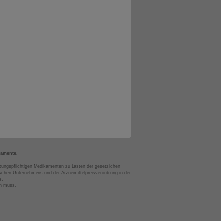
kamente.
bungspflichtigen Medikamenten zu Lasten der gesetzlichen
chen Unternehmens und der Arzneimittelpreisverordnung in der
s.
en muss.