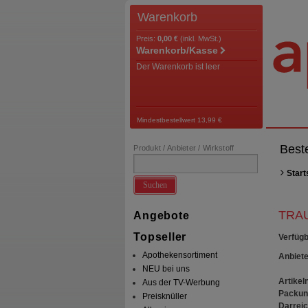
Warenkorb
Preis:
0,00 €
(inkl. MwSt.)
Warenkorb/Kasse
Der Warenkorb ist leer
Mindestbestellwert 13,99 €
Best
Produkt / Anbieter / Wirkstoff
Start
Suchen
TRA
Angebote
Topseller
Verfügb
Apothekensortiment
Anbiete
NEU bei uns
Artikeln
Aus der TV-Werbung
Packun
Preisknüller
Darrei