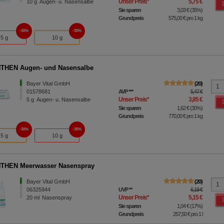
Unser Preis
*
5,75 €
10
g
Augen- u. Nasensalbe
Sie sparen
3,03 €
(
35%
)
Grundpreis
575,00 €
pro 1 kg
30%
35%
5 g
10 g
THEN Augen- und Nasensalbe
Bayer Vital GmbH
20
01578681
AVP
***
5,47 €
Unser Preis
*
3,85 €
5
g
Augen- u. Nasensalbe
Sie sparen
1,62 €
(
30%
)
Grundpreis
770,00 €
pro 1 kg
30%
35%
5 g
10 g
THEN Meerwasser Nasenspray
Bayer Vital GmbH
20
06325944
UVP
**
6,19 €
Unser Preis
*
5,15 €
20
ml
Nasenspray
Sie sparen
1,04 €
(
17%
)
Grundpreis
257,50 €
pro 1 l