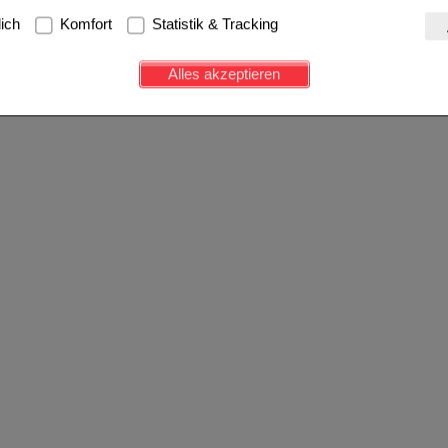
g:
Hierbei handelt es sich um Cookies, die für die Grundfunktionen u
lich
Komfort
Statistik & Tracking
avigation, Warenkorb, Kundenkonto), weshalb auf diese nicht verzich
s werden genutzt um das Einkaufserlebnis noch ansprechender zu g
Alles akzeptieren
e Wiedererkennung des Besuchers oder unsere Seite an bevorzugte Ve
zupassen. Komfort-Cookies ermöglichen es uns auch auf Ihre Bedürf
d unser Partnerprogramm zu betreiben.
ierüber lassen sich Informationen über die Art und Weise der Nutzu
fe wir unsere Website weiter für Sie optimieren können, den Inhalt a
ittseiten möglichst relevant für Sie zu gestalten. Bitte beachten Sie
e z.B. Google oder soziale Medien übertragen werden.