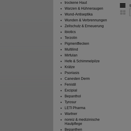
trockene Haut
Warzen & Hühneraugen
Wund-Antiseptika
Wunden & Verbrennungen
Zellschutz & Erneuerung
ibiotics
Terzolin
Pigmentflecken
Multilind
Mirfulan
Hefe & Schimmelpilze
Krätze
Psoriasis
Canesten Derm
Fenistil
Excipial
Bepanthol
Tyrosur
LETI Pharma
Wartner
noreiz & medizinische
Hautpflege
Bepanthen