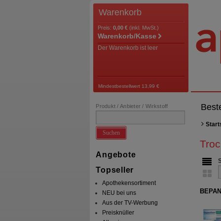
Warenkorb
Preis:
0,00 €
(inkl. MwSt.)
Warenkorb/Kasse
Der Warenkorb ist leer
Mindestbestellwert 13,99 €
Best
Produkt / Anbieter / Wirkstoff
Start
Suchen
Troc
Angebote
Topseller
Apothekensortiment
BEPAN
NEU bei uns
Aus der TV-Werbung
Preisknüller