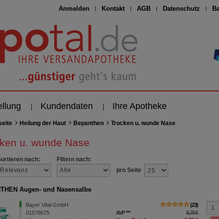
Anmelden
Kontakt
AGB
Datenschutz
Ba
ellung
Kundendaten
Ihre Apotheke
seite
Heilung der Haut
Bepanthen
Trocken u. wunde Nase
ken u. wunde Nase
Sortieren nach:
Filtern nach:
pro Seite
THEN Augen- und Nasensalbe
Bayer Vital GmbH
23
01578675
AVP
***
8,78 €