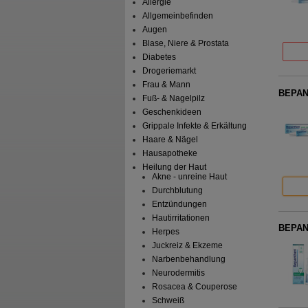
Allergie
Allgemeinbefinden
Augen
Blase, Niere & Prostata
Diabetes
Drogeriemarkt
Frau & Mann
BEPAN
Fuß- & Nagelpilz
Geschenkideen
Grippale Infekte & Erkältung
Haare & Nägel
Hausapotheke
Heilung der Haut
Akne - unreine Haut
Durchblutung
Entzündungen
Hautirritationen
BEPAN
Herpes
Juckreiz & Ekzeme
Narbenbehandlung
Neurodermitis
Rosacea & Couperose
Schweiß