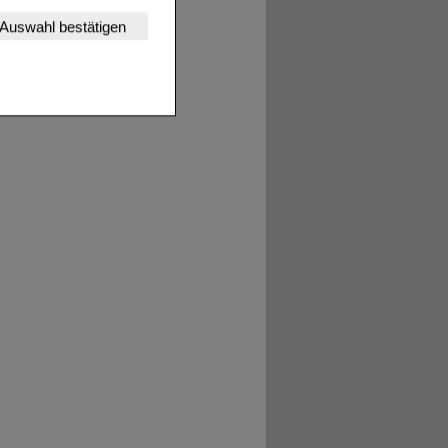
nserer Website
Auswahl bestätigen
tet werden kann.
estalten,
rhaltensweisen (z.B.
nisse zugeschrittene
ng unserer Website
uf unserer Website aber
, dass Daten hierfür