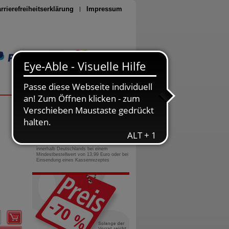
rrierefreiheitserklärung
Impressum
Seite drucken
0800-10 11 422
gebührenfreie Rufnummer
Versandkostenfrei
innerhalb Deutschlands bei einem
Mindestbestellwert von 13,99 Euro oder bei
Einsendung eines Kassenrezeptes