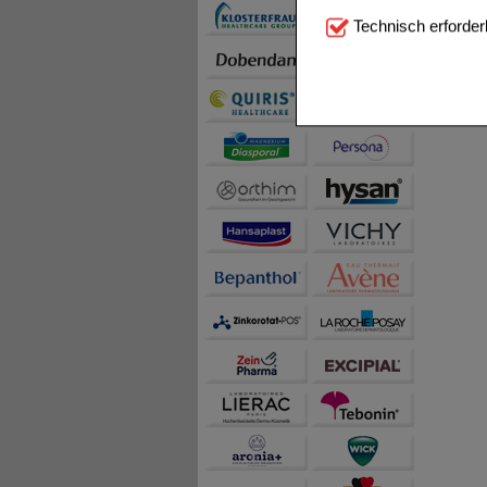
Technisch Notwendi
Technisch erforder
notwendig sind (z.B. N
Komfort:
Diese Cookie
beispielsweise für di
Spracheinstellung) an
Inhalte anzuzeigen un
Statistik & Tracking:
H
sammeln, mit deren Hil
auch die Werbung auf Dr
teilweise an Dritte wi