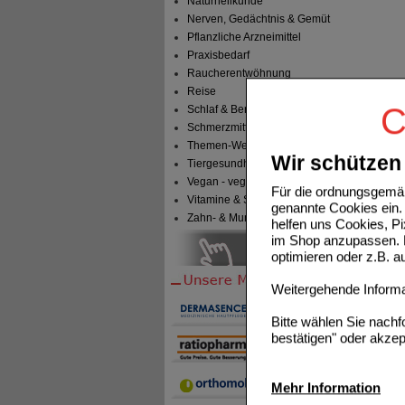
Naturheilkunde
Nerven, Gedächtnis & Gemüt
Pflanzliche Arzneimittel
Praxisbedarf
Raucherentwöhnung
Reise
C
Schlaf & Beruhigung
Schmerzmittel
Themen-Welten
Wir schützen 
Tiergesundheit & Tierbedarf
Vegan - vegetarisch
Für die ordnungsgemäß
Vitamine & Sport
genannte Cookies ein. 
Zahn- & Mundpflege
helfen uns Cookies, P
im Shop anzupassen. D
optimieren oder z.B. 
Weitergehende Informat
Bitte wählen Sie nach
bestätigen" oder akzep
Mehr Information