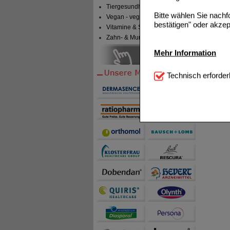
Tiergesundheit & Tierbedarf
Bitte wählen Sie nach
Vegan - vegetarisch
bestätigen" oder akzep
Vitamine & Sport
Zahn- & Mundpflege
Mehr Information
Technisch Notwendi
Technisch erforder
notwendig sind (z.B. N
Komfort:
Diese Cookie
beispielsweise für di
Spracheinstellung) an
Inhalte anzuzeigen un
Statistik & Tracking:
H
sammeln, mit deren Hil
auch die Werbung auf Dr
teilweise an Dritte wi