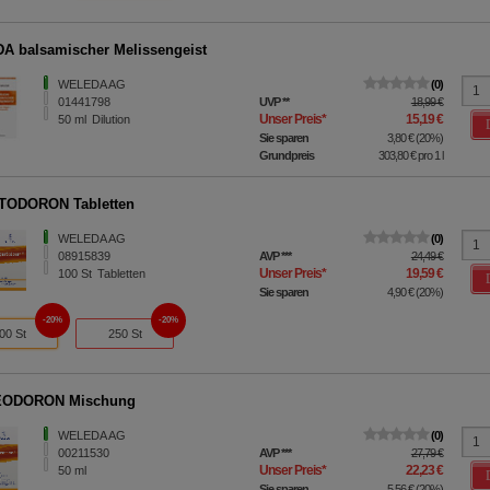
 balsamischer Melissengeist
WELEDA AG
0
01441798
UVP
**
18,99 €
Unser Preis
*
15,19 €
50
ml
Dilution
Sie sparen
3,80 €
(
20%
)
Grundpreis
303,80 €
pro 1 l
TODORON Tabletten
WELEDA AG
0
08915839
AVP
***
24,49 €
Unser Preis
*
19,59 €
100
St
Tabletten
Sie sparen
4,90 €
(
20%
)
20%
20%
00 St
250 St
ODORON Mischung
WELEDA AG
0
00211530
AVP
***
27,79 €
Unser Preis
*
22,23 €
50
ml
Sie sparen
5,56 €
(
20%
)