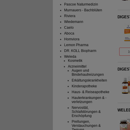
Pascoe Naturmedizin
Murnauers - Bachblüten
Riviera
DIGES
Wiedemann
Caelo
Aboca
Homviora
Lemon Pharma
DR. KOLL Biopharm
1
Weleda
Kosmetik
Arzneimittel
DIGES
Augen und
Bindehautreizungen
Erkältungskrankheiten
Kinderapotheke
Haus- & Reiseapotheke
Hauterkrankungen & -
verletzungen
Nervosität,
WELEDA
Schlafstörungen &
Erschöpfung
Prellungen,
Verstauchungen &
Zerrung