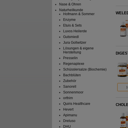
Nase & Ohren
Naturheilkunde
WELEDA
Hofmann & Sommer
Enzyme
Etuis & Sets
Luvos Heilerde
Gutsmiedl
Jura Gollwitzer
Lösungen & eigene
Herstellung
DIGES
Presselin
Regenaplexe
Schüsslersalze (Biochemie)
Bachblüten
Zubehör
Sanorell
1
Sonnenmoor
orthim
Quiris Healthcare
CHOLE
Hevert
Apimanu
Dreluso
DHU