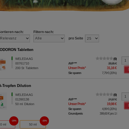
Sortieren nach:
Filtern nach:
pro Seite
ODORON Tabletten
WELEDA AG
0
00761710
AVP
***
38,95 €
Unser Preis
*
31,16 €
200
St
Tabletten
Sie sparen
7,79 €
(
20%
)
Tropfen Dilution
WELEDA AG
0
01390138
AVP
***
24,97 €
Unser Preis
*
19,98 €
50
ml
Dilution
Sie sparen
4,99 €
(
20%
)
Grundpreis
399,60 €
pro 1 l
20%
20%
20 ml
50 ml