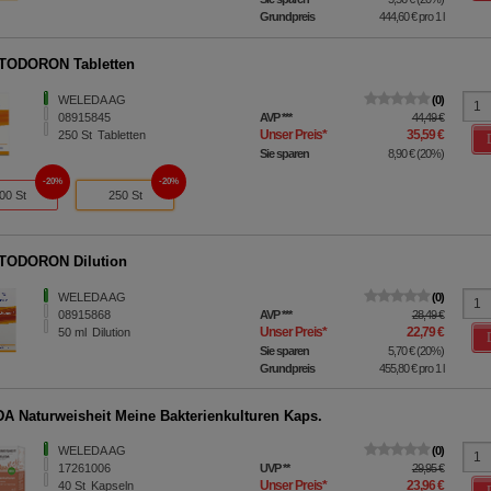
Grundpreis
444,60 €
pro 1 l
TODORON Tabletten
WELEDA AG
0
08915845
AVP
***
44,49 €
Unser Preis
*
35,59 €
250
St
Tabletten
Sie sparen
8,90 €
(
20%
)
20%
20%
00 St
250 St
TODORON Dilution
WELEDA AG
0
08915868
AVP
***
28,49 €
Unser Preis
*
22,79 €
50
ml
Dilution
Sie sparen
5,70 €
(
20%
)
Grundpreis
455,80 €
pro 1 l
 Naturweisheit Meine Bakterienkulturen Kaps.
WELEDA AG
0
17261006
UVP
**
29,95 €
Unser Preis
*
23,96 €
40
St
Kapseln