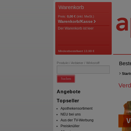
Warenkorb
Preis:
0,00 €
(inkl. MwSt.)
Warenkorb/Kasse
Der Warenkorb ist leer
Mindestbestellwert 13,99 €
Best
Produkt / Anbieter / Wirkstoff
Start
Suchen
Ver
Angebote
Topseller
Apothekensortiment
NEU bei uns
Aus der TV-Werbung
Preisknüller