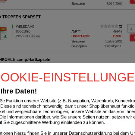
Sie sparen
5,99 €
(
20%
)
 TROPFEN SPARSET
WELEDA AG
0
80061895
AVP
***
49,94 €
Unser Preis
*
35,99 €
2X50
ml
Dilution
Sie sparen
13,95 €
(
28%
)
Grundpreis
359,90 €
pro 1 l
NKOHLE comp.Hartkapseln
WELEDA AG
0
OOKIE-EINSTELLUNG
02342182
AVP
***
42,40 €
Unser Preis
*
33,92 €
50
St
Hartkapseln
Sie sparen
8,48 €
(
20%
)
Ihre Daten!
Sortieren nach:
Filtern nach:
e Funktion unserer Website (z.B. Navigation, Warenkorb, Kundenkon
pro Seite
Diese sind technisch notwendig, damit unser Shop überhaupt funktio
ixel und vergleichbare Technologien, unsere Website an das von Ihne
ie Informationen darüber, wie Sie unsere Seiten nutzen, setzen wir 
auf Sie zugeschnittene Werbung einblenden zu können.
ionen hierzu finden Sie in unserer
Datenschutzerklärung
bei dem Un