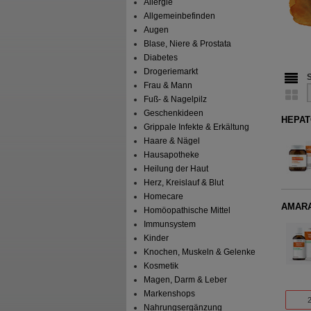
Allergie
Allgemeinbefinden
Augen
Blase, Niere & Prostata
Diabetes
Drogeriemarkt
Frau & Mann
Fuß- & Nagelpilz
Geschenkideen
HEPAT
Grippale Infekte & Erkältung
Haare & Nägel
Hausapotheke
Heilung der Haut
Herz, Kreislauf & Blut
Homecare
AMARA-
Homöopathische Mittel
Immunsystem
Kinder
Knochen, Muskeln & Gelenke
Kosmetik
Magen, Darm & Leber
Markenshops
Nahrungsergänzung