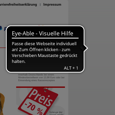
rrierefreiheitserklärung
Impressum
Seite drucken
0800-10 11 422
gebührenfreie Rufnummer
Versandkostenfrei
innerhalb Deutschlands bei einem
Mindestbestellwert von 13,99 Euro oder bei
Einsendung eines Kassenrezeptes