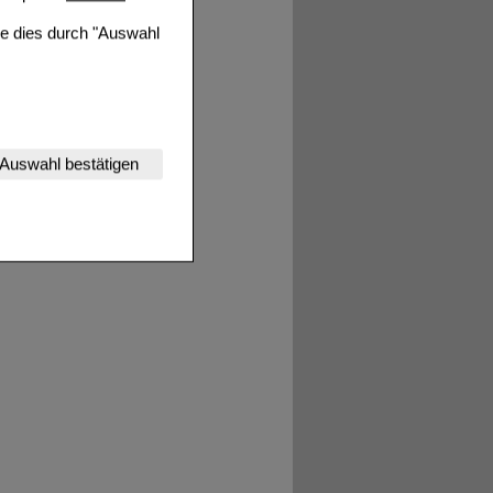
ie dies durch "Auswahl
nserer Website
Auswahl bestätigen
tet werden kann.
estalten,
rhaltensweisen (z.B.
nisse zugeschrittene
ng unserer Website
uf unserer Website aber
, dass Daten hierfür