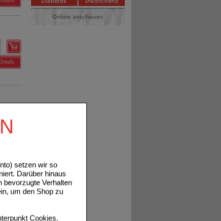
Details
Details
Details
EN
to) setzen wir so
niert. Darüber hinaus
n bevorzugte Verhalten
ein, um den Shop zu
terpunkt
Cookies
.