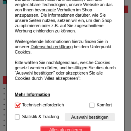
vergleichbare Technologien, unsere Website an das
von Ihnen bevorzugte Verhalten im Shop
Bestellung
anzupassen. Die Informationen darüber, wie Sie
Hilfe zur Anmeldung
unsere Seiten nutzen, setzen wir ein, um den Shop
Hilfe zum Bestellvorgang
zu optimieren oder z.B. auf Sie zugeschnittene
Zahlungsmöglichkeiten
Werbung einblenden zu können.
Rezepte einlösen
Freiumschläge anfordern
Weitergehende Informationen hierzu finden Sie in
Freiumschläge downloaden
unserer
Datenschutzerklärung
bei dem Unterpunkt
Auslandsbestellung
Cookies
.
Reklamation
Widerrufsformular
Bitte wählen Sie nachfolgend aus, welche Cookies
Problembehebung
gesetzt werden dürfen, und bestätigen Sie dies durch
Bestellschein
"Auswahl bestätigen" oder akzeptieren Sie alle
Cookies durch "Alles akzeptieren":
Beratung und Service
Allgemeine Information
Produktberatung
Mehr Information
Meldung Arzneimittelrisiken
Zuzahlungsfreie Arzneien
Technisch Notwendig:
Technisch erforderlich
Hierbei handelt es sich um
Komfort
Angebote & Downloads
Cookies, die für die Grundfunktionen unserer
Newsletter
Website notwendig sind (z.B. Navigation, Warenkorb,
Statistik & Tracking
Auswahl bestätigen
Neukundenprämie
Kundenkonto), weshalb auf diese nicht verzichtet
Stellenangebote
werden kann.
Alles akzeptieren