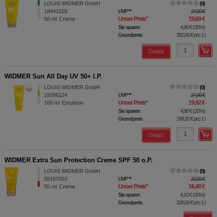
LOUIS WIDMER GmbH
0
18441928
UVP
**
24,50 €
Unser Preis
*
19,60 €
50
ml
Creme
Sie sparen
4,90 €
(
20%
)
Grundpreis
392,00 €
pro 1 l
Details
WIDMER Sun All Day UV 50+ l.P.
LOUIS WIDMER GmbH
0
19396124
UVP
**
24,90 €
Unser Preis
*
19,92 €
100
ml
Emulsion
Sie sparen
4,98 €
(
20%
)
Grundpreis
199,20 €
pro 1 l
Details
WIDMER Extra Sun Protection Creme SPF 50 o.P.
LOUIS WIDMER GmbH
0
09167003
UVP
**
20,50 €
Unser Preis
*
16,40 €
50
ml
Creme
Sie sparen
4,10 €
(
20%
)
Grundpreis
328,00 €
pro 1 l