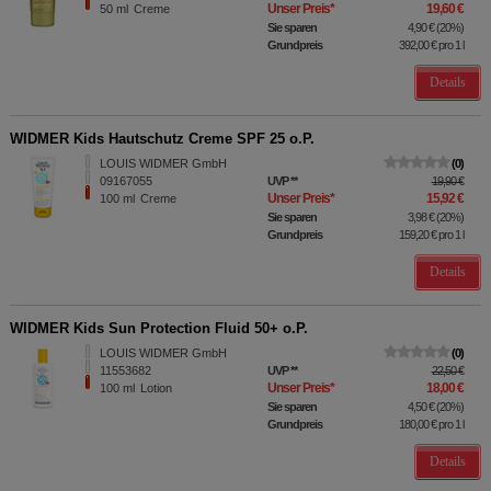
Unser Preis
*
19,60 €
50
ml
Creme
Sie sparen
4,90 €
(
20%
)
Grundpreis
392,00 €
pro 1 l
Details
WIDMER Kids Hautschutz Creme SPF 25 o.P.
LOUIS WIDMER GmbH
0
09167055
UVP
**
19,90 €
Unser Preis
*
15,92 €
100
ml
Creme
Sie sparen
3,98 €
(
20%
)
Grundpreis
159,20 €
pro 1 l
Details
WIDMER Kids Sun Protection Fluid 50+ o.P.
LOUIS WIDMER GmbH
0
11553682
UVP
**
22,50 €
Unser Preis
*
18,00 €
100
ml
Lotion
Sie sparen
4,50 €
(
20%
)
Grundpreis
180,00 €
pro 1 l
Details