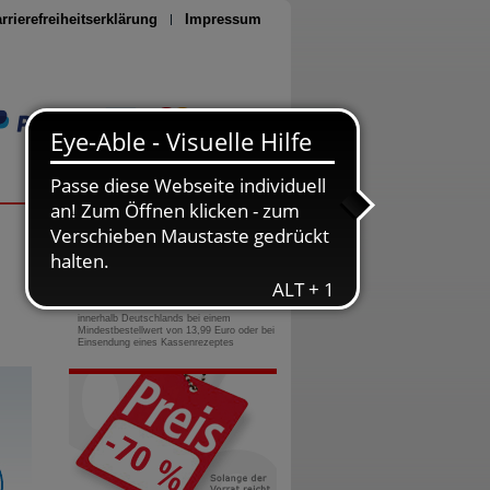
rrierefreiheitserklärung
Impressum
Seite drucken
0800-10 11 422
gebührenfreie Rufnummer
Versandkostenfrei
innerhalb Deutschlands bei einem
Mindestbestellwert von 13,99 Euro oder bei
Einsendung eines Kassenrezeptes