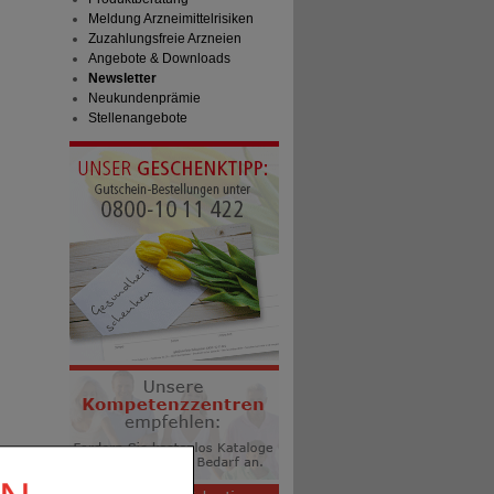
Meldung Arzneimittelrisiken
Zuzahlungsfreie Arzneien
Angebote & Downloads
Newsletter
Neukundenprämie
Stellenangebote