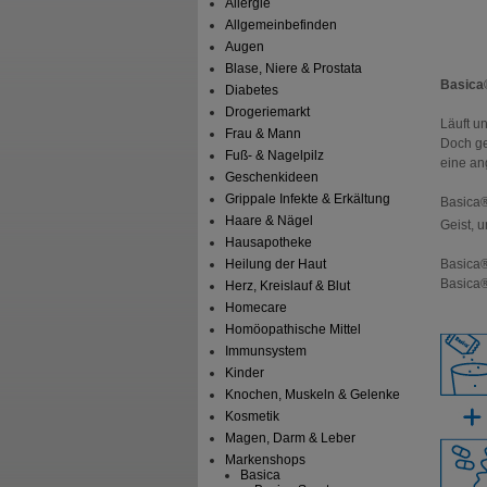
Allergie
Allgemeinbefinden
Augen
Blase, Niere & Prostata
Basica®
Diabetes
Drogeriemarkt
Läuft u
Frau & Mann
Doch ge
Fuß- & Nagelpilz
eine an
Geschenkideen
Grippale Infekte & Erkältung
Basica®
Haare & Nägel
Geist, 
Hausapotheke
Heilung der Haut
Basica®
Basica®
Herz, Kreislauf & Blut
Homecare
Homöopathische Mittel
Immunsystem
Kinder
Knochen, Muskeln & Gelenke
Kosmetik
Magen, Darm & Leber
Markenshops
Basica