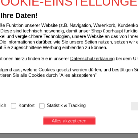
OOKIE-EINSTELLUNG
Ihre Daten!
e Funktion unserer Website (z.B. Navigation, Warenkorb, Kundenkon
Diese sind technisch notwendig, damit unser Shop überhaupt funktio
ixel und vergleichbare Technologien, unsere Website an das von Ihne
ie Informationen darüber, wie Sie unsere Seiten nutzen, setzen wir 
auf Sie zugeschnittene Werbung einblenden zu können.
ionen hierzu finden Sie in unserer
Datenschutzerklärung
bei dem Un
folgend aus, welche Cookies gesetzt werden dürfen, und bestätigen S
tieren Sie alle Cookies durch "Alles akzeptieren":
g:
Hierbei handelt es sich um Cookies, die für die Grundfunktionen u
lich
Komfort
Statistik & Tracking
avigation, Warenkorb, Kundenkonto), weshalb auf diese nicht verzich
s werden genutzt um das Einkaufserlebnis noch ansprechender zu g
Alles akzeptieren
e Wiedererkennung des Besuchers oder unsere Seite an bevorzugte Ve
zupassen. Komfort-Cookies ermöglichen es uns auch auf Ihre Bedürf
d unser Partnerprogramm zu betreiben.