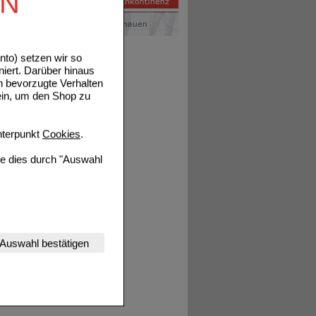
EN
to) setzen wir so
niert. Darüber hinaus
n bevorzugte Verhalten
ein, um den Shop zu
terpunkt
Cookies
.
ie dies durch "Auswahl
nserer Website
Auswahl bestätigen
tet werden kann.
estalten,
rhaltensweisen (z.B.
nisse zugeschrittene