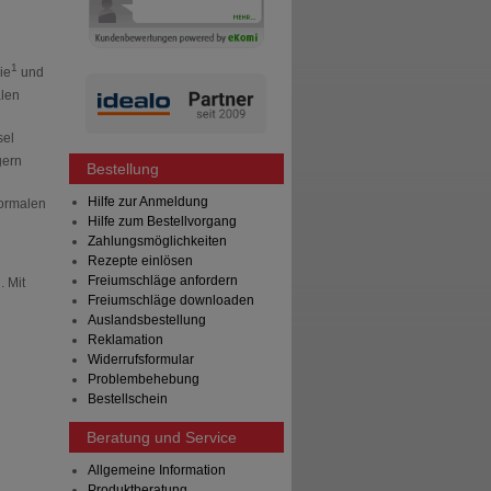
1
ie
und
alen
sel
gern
Bestellung
Hilfe zur Anmeldung
normalen
Hilfe zum Bestellvorgang
Zahlungsmöglichkeiten
Rezepte einlösen
Freiumschläge anfordern
 Mit
Freiumschläge downloaden
Auslandsbestellung
Reklamation
Widerrufsformular
Problembehebung
Bestellschein
Beratung und Service
Allgemeine Information
Produktberatung