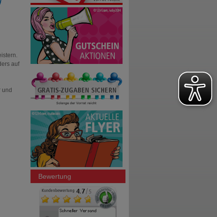
istern.
ders auf
r und
Bewertung