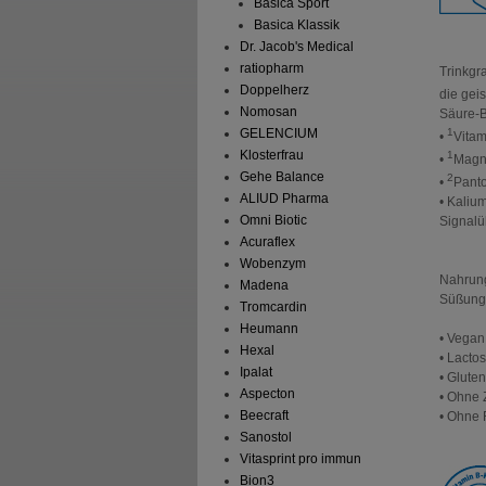
Basica Sport
Basica Klassik
Dr. Jacob's Medical
ratiopharm
Trinkgr
Doppelherz
die geis
Nomosan
Säure-B
GELENCIUM
1
•
Vitam
Klosterfrau
1
•
Magne
Gehe Balance
2
•
Panto
ALIUD Pharma
• Kaliu
Omni Biotic
Signalü
Acuraflex
Wobenzym
Nahrung
Madena
Süßungs
Tromcardin
Heumann
• Vegan
Hexal
• Lactos
Ipalat
• Gluten
Aspecton
• Ohne 
Beecraft
• Ohne 
Sanostol
Vitasprint pro immun
Bion3