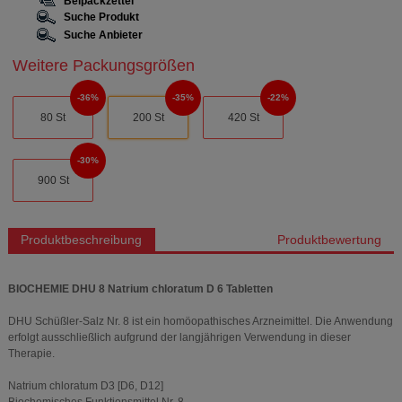
Beipackzettel
Suche Produkt
Suche Anbieter
Weitere Packungsgrößen
36%
35%
22%
80 St
200 St
420 St
30%
900 St
Produktbeschreibung
Produktbewertung
BIOCHEMIE DHU 8 Natrium chloratum D 6 Tabletten
DHU Schüßler-Salz Nr. 8 ist ein homöopathisches Arzneimittel. Die Anwendung
erfolgt ausschließlich aufgrund der langjährigen Verwendung in dieser
Therapie.
Natrium chloratum D3 [D6, D12]