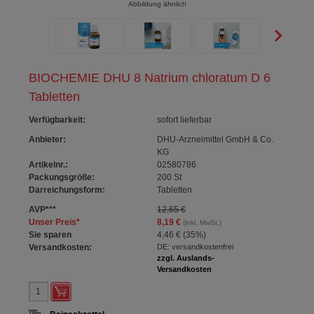
Abbildung ähnlich
BIOCHEMIE DHU 8 Natrium chloratum D 6
Tabletten
Verfügbarkeit
:
sofort lieferbar
Anbieter:
DHU-Arzneimittel GmbH & Co.
KG
Artikelnr.:
02580786
Packungsgröße:
200
St
Darreichungsform:
Tabletten
AVP
***
12,65 €
Unser Preis
*
8,19 €
(inkl. MwSt.)
Sie sparen
4,46 €
(
35%
)
Versandkosten:
DE: versandkostenfrei
zzgl. Auslands-
Versandkosten