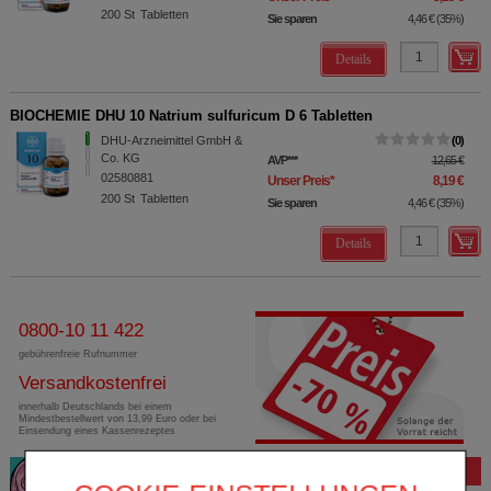
200
St
Tabletten
Sie sparen
4,46 €
(
35%
)
Details
BIOCHEMIE DHU 10 Natrium sulfuricum D 6 Tabletten
DHU-Arzneimittel GmbH &
0
Co. KG
AVP
***
12,65 €
02580881
Unser Preis
*
8,19 €
200
St
Tabletten
Sie sparen
4,46 €
(
35%
)
Details
0800-10 11 422
gebührenfreie Rufnummer
Versandkostenfrei
innerhalb Deutschlands bei einem
Mindestbestellwert von 13,99 Euro oder bei
Einsendung eines Kassenrezeptes
Bewertung