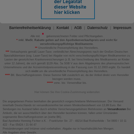
Barrierefreiheitserklärung
Kontakt
AGB
Datenschutz
Impressum
Alle mit
gekennzeichneten Felder sind Pflichtangaben.
*
inkl. MwSt. Rabatte gelten auf den Apothekenverkaufspreis und nicht für
verschreibungspflichtige Medikamente.
**
Unverbindliche Preisempfehlung des Herstellers.
***
Verkaufspreis gemäß Lauer-Taxe; verbindlicher Abrechnungspreis nach der Großen Deutschen
Spezialitätentaxe (sog. Lauer-Taxe) bei Abgabe von nicht verschreibungspflichtigen Medikamenten zu
Lasten der gesetzlichen Krankenversicherungen (z.B. bei Verschreibung des Medikaments an Kinder
unter 12 Jahren), die sich gemäß §129 Abs. 5a SGB V aus dem Abgabepreis des pharmazeutischen
Unternehmens und der Arzneimittelpreisverordnung in der Fassung zum 31.12.2003 ergibt. Es handelt
sich
nicht
um die unverbindliche Preisempfehlung des Herstellers.
****
BK: Beschaffungskosten. Diese Summe fällt zusätzlich an, da der Artikel direkt vom Hersteller
bezogen werden muss.
*****
verw. bis: Verwendbar bis.
Hier können Sie Ihre Cookie-Zustimmung widerrufen
Die angegebenen Preise beinhalten die gesetzlich vorgeschriebene Mehrwertsteuer. Der Versand
innerhalb Deutschlands ist versandkostenfrei bei einem Mindestbestellwert von 13,99 Euro. Bei
Sendungen ins Ausland fallen durch erhöhte Versicherungsgebühren Mehrkosten an
Versandkosten
Bei
Artikeln, die wir ausschließlich über den Hersteller beziehen können, fallen unter Umständen
sogenannte Beschaffungskosten an (siehe BK).
Bad Apotheke Henning Fichter e.K. - Frankfurter Str. 27 - 49214 Bad Rothenfelde - Tel 0800 / 10 11
422 - Fax 05424 / 21 64 47
Preisänderungen und Irrtümer sind vorbehalten. Abgabe nur in haushaltsüblichen Mengen.
Alle Angaben ohne Gewähr.