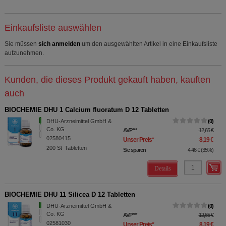
Einkaufsliste auswählen
Sie müssen
sich anmelden
um den ausgewählten Artikel in eine Einkaufsliste
aufzunehmen.
Kunden, die dieses Produkt gekauft haben, kauften
auch
BIOCHEMIE DHU 1 Calcium fluoratum D 12 Tabletten
DHU-Arzneimittel GmbH &
0
Co. KG
AVP
***
12,65 €
02580415
Unser Preis
*
8,19 €
200
St
Tabletten
Sie sparen
4,46 €
(
35%
)
Details
BIOCHEMIE DHU 11 Silicea D 12 Tabletten
DHU-Arzneimittel GmbH &
0
Co. KG
AVP
***
12,65 €
02581030
Unser Preis
*
8,19 €