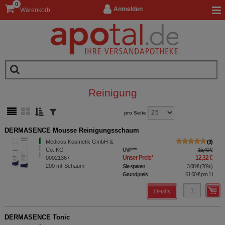
0
Anmelden
Warenkorb
Reinigung
pro Seite
DERMASENCE Mousse Reinigungsschaum
Medicos Kosmetik GmbH &
3
Co. KG
UVP
**
15,40 €
Unser Preis
*
12,32 €
00021367
200
ml
Schaum
Sie sparen
3,08 €
(
20%
)
Grundpreis
61,60 €
pro 1 l
Details
DERMASENCE Tonic