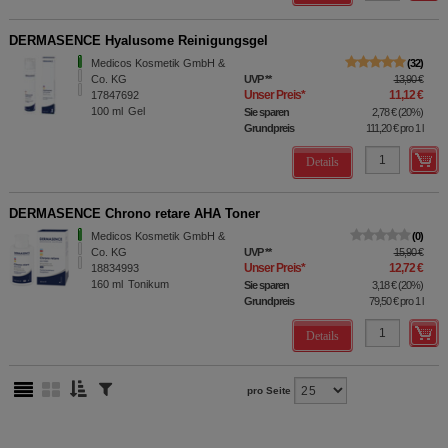
DERMASENCE Hyalusome Reinigungsgel
Medicos Kosmetik GmbH &
32
Co. KG
UVP
**
13,90 €
Unser Preis
*
11,12 €
17847692
100
ml
Gel
Sie sparen
2,78 €
(
20%
)
Grundpreis
111,20 €
pro 1 l
Details
DERMASENCE Chrono retare AHA Toner
Medicos Kosmetik GmbH &
0
Co. KG
UVP
**
15,90 €
Unser Preis
*
12,72 €
18834993
160
ml
Tonikum
Sie sparen
3,18 €
(
20%
)
Grundpreis
79,50 €
pro 1 l
Details
pro Seite