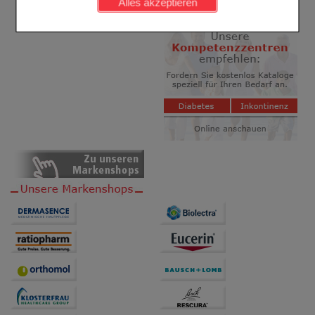
Alles akzeptieren
Komfort:
Diese Cookies werden genutzt um das
Einkaufserlebnis noch ansprechender zu gestalten,
beispielsweise für die Wiedererkennung des
Besuchers oder unsere Seite an bevorzugte
Verhaltensweisen (z.B. Spracheinstellung)
anzupassen. Komfort-Cookies ermöglichen es uns
auch auf Ihre Bedürfnisse zugeschrittene Inhalte
anzuzeigen und unser Partnerprogramm zu
betreiben.
Statistik & Tracking:
Hierüber lassen sich
Informationen über die Art und Weise der Nutzung
unserer Website sammeln, mit deren Hilfe wir unsere
Website weiter für Sie optimieren können, den Inhalt
auf unserer Website aber auch die Werbung auf
Drittseiten möglichst relevant für Sie zu gestalten.
Bitte beachten Sie, dass Daten hierfür teilweise an
Dritte wie z.B. Google oder soziale Medien
übertragen werden.