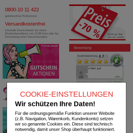
0800-10 11 422
gebührenfreie Rufnummer
Versandkostenfrei
innerhalb Deutschlands bei einem
Mindestbestellwert von 13,99 Euro oder bei
Einsendung eines Kassenrezeptes
Bewertung
COOKIE-EINSTELLUNGEN
Wir schützen Ihre Daten!
Für die ordnungsgemäße Funktion unserer Website
(z.B. Navigation, Warenkorb, Kundenkonto) setzen
wir so genannte Cookies ein. Diese sind technisch
notwendig, damit unser Shop überhaupt funktioniert.