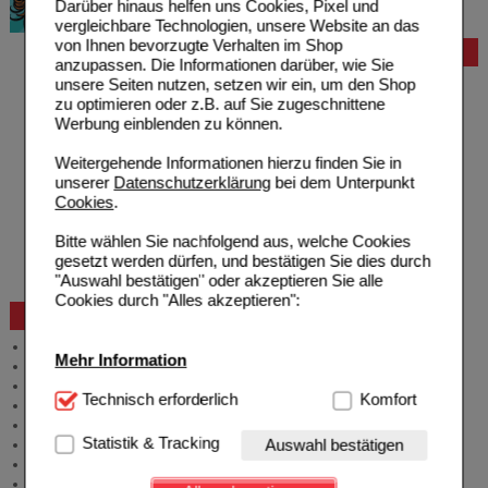
Darüber hinaus helfen uns Cookies, Pixel und
vergleichbare Technologien, unsere Website an das
von Ihnen bevorzugte Verhalten im Shop
Bestellung
anzupassen. Die Informationen darüber, wie Sie
unsere Seiten nutzen, setzen wir ein, um den Shop
Hilfe zur Anmeldung
zu optimieren oder z.B. auf Sie zugeschnittene
Hilfe zum Bestellvorgang
Werbung einblenden zu können.
Zahlungsmöglichkeiten
Rezepte einlösen
Weitergehende Informationen hierzu finden Sie in
Freiumschläge anfordern
unserer
Datenschutzerklärung
bei dem Unterpunkt
Freiumschläge downloaden
Cookies
.
Auslandsbestellung
Reklamation
Bitte wählen Sie nachfolgend aus, welche Cookies
Widerrufsformular
gesetzt werden dürfen, und bestätigen Sie dies durch
Problembehebung
"Auswahl bestätigen" oder akzeptieren Sie alle
Bestellschein
Cookies durch "Alles akzeptieren":
Beratung und Service
Allgemeine Information
Mehr Information
Produktberatung
Meldung Arzneimittelrisiken
Technisch Notwendig:
Technisch erforderlich
Hierbei handelt es sich um
Komfort
Zuzahlungsfreie Arzneien
Cookies, die für die Grundfunktionen unserer
Angebote & Downloads
Website notwendig sind (z.B. Navigation, Warenkorb,
Statistik & Tracking
Auswahl bestätigen
Newsletter
Kundenkonto), weshalb auf diese nicht verzichtet
Neukundenprämie
werden kann.
Stellenangebote