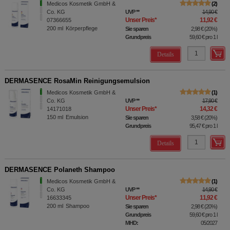
Medicos Kosmetik GmbH &
2
Co. KG
UVP
**
14,90 €
Unser Preis
*
11,92 €
07366655
200
ml
Körperpflege
Sie sparen
2,98 €
(
20%
)
Grundpreis
59,60 €
pro 1 l
Details
DERMASENCE RosaMin Reinigungsemulsion
Medicos Kosmetik GmbH &
1
Co. KG
UVP
**
17,90 €
Unser Preis
*
14,32 €
14171018
150
ml
Emulsion
Sie sparen
3,58 €
(
20%
)
Grundpreis
95,47 €
pro 1 l
Details
DERMASENCE Polaneth Shampoo
Medicos Kosmetik GmbH &
1
Co. KG
UVP
**
14,90 €
Unser Preis
*
11,92 €
16633345
200
ml
Shampoo
Sie sparen
2,98 €
(
20%
)
Grundpreis
59,60 €
pro 1 l
MHD:
05/2027