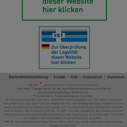
Barrierefreiheitserklärung
Kontakt
AGB
Datenschutz
Impressum
Alle mit
gekennzeichneten Felder sind Pflichtangaben.
*
inkl. MwSt. Rabatte gelten auf den Apothekenverkaufspreis und nicht für
verschreibungspflichtige Medikamente.
**
Unverbindliche Preisempfehlung des Herstellers.
***
Verkaufspreis gemäß Lauer-Taxe; verbindlicher Abrechnungspreis nach der Großen Deutschen
Spezialitätentaxe (sog. Lauer-Taxe) bei Abgabe von nicht verschreibungspflichtigen Medikamenten zu
Lasten der gesetzlichen Krankenversicherungen (z.B. bei Verschreibung des Medikaments an Kinder
unter 12 Jahren), die sich gemäß §129 Abs. 5a SGB V aus dem Abgabepreis des pharmazeutischen
Unternehmens und der Arzneimittelpreisverordnung in der Fassung zum 31.12.2003 ergibt. Es handelt
sich
nicht
um die unverbindliche Preisempfehlung des Herstellers.
****
BK: Beschaffungskosten. Diese Summe fällt zusätzlich an, da der Artikel direkt vom Hersteller
bezogen werden muss.