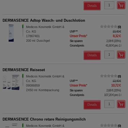
Details
DERMASENCE Adtop Wasch- und Duschlotion
Medicos Kosmetik GmbH &
0
Co. KG
UVP
**
10,40 €
Unser Preis
*
8,32 €
17867401
200
ml
Duschgel
Sie sparen
2,08 €
(
20%
)
Grundpreis
41,60 €
pro 1 l
Details
DERMASENCE Reiseset
Medicos Kosmetik GmbH &
0
Co. KG
UVP
**
13,40 €
Unser Preis
*
10,72 €
09086859
2X50
ml
Kombipackung
Sie sparen
2,68 €
(
20%
)
Grundpreis
107,20 €
pro 1 l
Details
DERMASENCE Chrono retare Reinigungsmilch
Medicos Kosmetik GmbH &
0