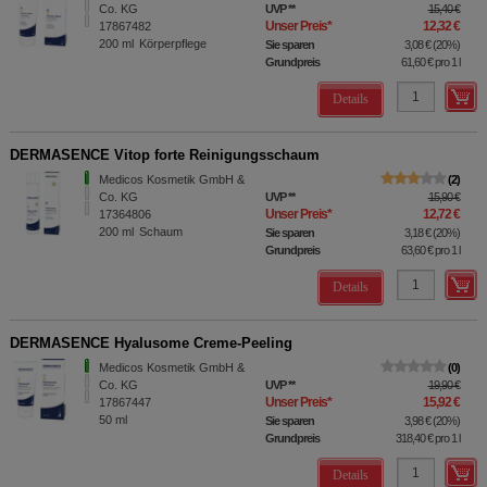
Co. KG
UVP
**
15,40 €
Unser Preis
*
12,32 €
17867482
200
ml
Körperpflege
Sie sparen
3,08 €
(
20%
)
Grundpreis
61,60 €
pro 1 l
Details
DERMASENCE Vitop forte Reinigungsschaum
Medicos Kosmetik GmbH &
2
Co. KG
UVP
**
15,90 €
Unser Preis
*
12,72 €
17364806
200
ml
Schaum
Sie sparen
3,18 €
(
20%
)
Grundpreis
63,60 €
pro 1 l
Details
DERMASENCE Hyalusome Creme-Peeling
Medicos Kosmetik GmbH &
0
Co. KG
UVP
**
19,90 €
Unser Preis
*
15,92 €
17867447
50
ml
Sie sparen
3,98 €
(
20%
)
Grundpreis
318,40 €
pro 1 l
Details