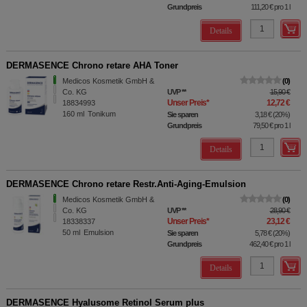
Grundpreis
111,20 €
pro 1 l
Details
DERMASENCE Chrono retare AHA Toner
Medicos Kosmetik GmbH &
0
Co. KG
UVP
**
15,90 €
Unser Preis
*
12,72 €
18834993
160
ml
Tonikum
Sie sparen
3,18 €
(
20%
)
Grundpreis
79,50 €
pro 1 l
Details
DERMASENCE Chrono retare Restr.Anti-Aging-Emulsion
Medicos Kosmetik GmbH &
0
Co. KG
UVP
**
28,90 €
Unser Preis
*
23,12 €
18338337
50
ml
Emulsion
Sie sparen
5,78 €
(
20%
)
Grundpreis
462,40 €
pro 1 l
Details
DERMASENCE Hyalusome Retinol Serum plus