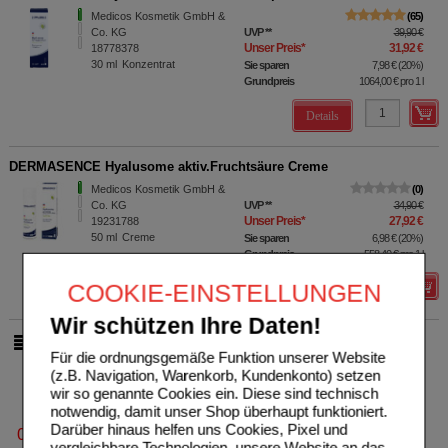
Medicos Kosmetik GmbH &
65
Co. KG
UVP
**
39,90 €
Unser Preis
*
31,92 €
18778378
30
ml
Konzentrat
Sie sparen
7,98 €
(
20%
)
Grundpreis
1064,00 €
pro 1 l
Details
DERMASENCE Hyalusome aktiv.Fruchtsäure Creme
Medicos Kosmetik GmbH &
0
Co. KG
UVP
**
34,90 €
Unser Preis
*
27,92 €
19231788
50
ml
Creme
Sie sparen
6,98 €
(
20%
)
Grundpreis
558,40 €
pro 1 l
COOKIE-EINSTELLUNGEN
Details
Wir schützen Ihre Daten!
pro Seite
Für die ordnungsgemäße Funktion unserer Website
(z.B. Navigation, Warenkorb, Kundenkonto) setzen
wir so genannte Cookies ein. Diese sind technisch
notwendig, damit unser Shop überhaupt funktioniert.
Darüber hinaus helfen uns Cookies, Pixel und
0800-10 11 422
vergleichbare Technologien, unsere Website an das