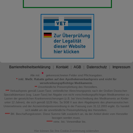
Barrierefreiheitserklärung
Kontakt
AGB
Datenschutz
Impressum
Alle mit
gekennzeichneten Felder sind Pflichtangaben.
*
inkl. MwSt. Rabatte gelten auf den Apothekenverkaufspreis und nicht für
verschreibungspflichtige Medikamente.
**
Unverbindliche Preisempfehlung des Herstellers.
***
Verkaufspreis gemäß Lauer-Taxe; verbindlicher Abrechnungspreis nach der Großen Deutschen
Spezialitätentaxe (sog. Lauer-Taxe) bei Abgabe von nicht verschreibungspflichtigen Medikamenten zu
Lasten der gesetzlichen Krankenversicherungen (z.B. bei Verschreibung des Medikaments an Kinder
unter 12 Jahren), die sich gemäß §129 Abs. 5a SGB V aus dem Abgabepreis des pharmazeutischen
Unternehmens und der Arzneimittelpreisverordnung in der Fassung zum 31.12.2003 ergibt. Es handelt
sich
nicht
um die unverbindliche Preisempfehlung des Herstellers.
****
BK: Beschaffungskosten. Diese Summe fällt zusätzlich an, da der Artikel direkt vom Hersteller
bezogen werden muss.
*****
verw. bis: Verwendbar bis.
Hier können Sie Ihre Cookie-Zustimmung widerrufen