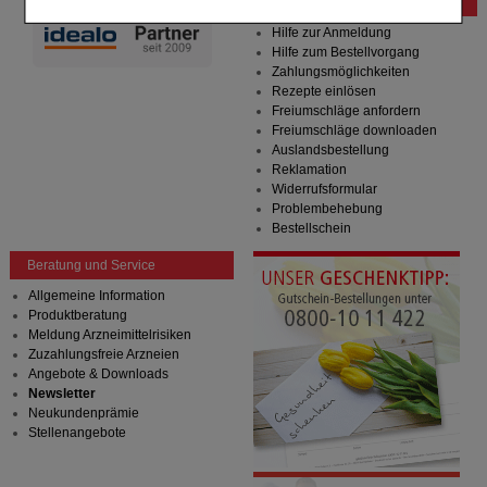
Komfort:
Diese Cookies werden genutzt um das
Bestellung
Einkaufserlebnis noch ansprechender zu gestalten,
Hilfe zur Anmeldung
beispielsweise für die Wiedererkennung des
Hilfe zum Bestellvorgang
Besuchers oder unsere Seite an bevorzugte
Zahlungsmöglichkeiten
Verhaltensweisen (z.B. Spracheinstellung)
Rezepte einlösen
anzupassen. Komfort-Cookies ermöglichen es uns
Freiumschläge anfordern
auch auf Ihre Bedürfnisse zugeschrittene Inhalte
Freiumschläge downloaden
anzuzeigen und unser Partnerprogramm zu
Auslandsbestellung
betreiben.
Reklamation
Widerrufsformular
Statistik & Tracking:
Hierüber lassen sich
Problembehebung
Informationen über die Art und Weise der Nutzung
Bestellschein
unserer Website sammeln, mit deren Hilfe wir unsere
Website weiter für Sie optimieren können, den Inhalt
Beratung und Service
auf unserer Website aber auch die Werbung auf
Drittseiten möglichst relevant für Sie zu gestalten.
Allgemeine Information
Bitte beachten Sie, dass Daten hierfür teilweise an
Produktberatung
Dritte wie z.B. Google oder soziale Medien
Meldung Arzneimittelrisiken
übertragen werden.
Zuzahlungsfreie Arzneien
Angebote & Downloads
Newsletter
Neukundenprämie
Stellenangebote