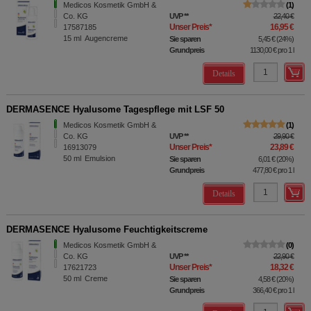
Medicos Kosmetik GmbH &
1
Co. KG
UVP
**
22,40 €
Unser Preis
*
16,95 €
17587185
15
ml
Augencreme
Sie sparen
5,45 €
(
24%
)
Grundpreis
1130,00 €
pro 1 l
Details
DERMASENCE Hyalusome Tagespflege mit LSF 50
Medicos Kosmetik GmbH &
1
Co. KG
UVP
**
29,90 €
Unser Preis
*
23,89 €
16913079
50
ml
Emulsion
Sie sparen
6,01 €
(
20%
)
Grundpreis
477,80 €
pro 1 l
Details
DERMASENCE Hyalusome Feuchtigkeitscreme
Medicos Kosmetik GmbH &
0
Co. KG
UVP
**
22,90 €
Unser Preis
*
18,32 €
17621723
50
ml
Creme
Sie sparen
4,58 €
(
20%
)
Grundpreis
366,40 €
pro 1 l