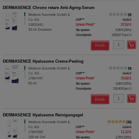
DERMASENCE Chrono retare Anti-Aging-Serum
Medicos Kosmetik GmbH &
0
Co. KG
UVP
**
46,90 €
Unser Preis
*
37,52 €
13831642
30
ml
Emulsion
Sie sparen
9,38 €
(
20%
)
Grundpreis
1250,67 €
pro 1 l
Details
DERMASENCE Hyalusome Creme-Peeling
Medicos Kosmetik GmbH &
0
Co. KG
UVP
**
19,90 €
Unser Preis
*
15,92 €
17867447
50
ml
Sie sparen
3,98 €
(
20%
)
Grundpreis
318,40 €
pro 1 l
Details
DERMASENCE Hyalusome Reinigungsgel
Medicos Kosmetik GmbH &
32
Co. KG
UVP
**
13,90 €
Unser Preis
*
11,12 €
17847692
100
ml
Gel
Sie sparen
2,78 €
(
20%
)