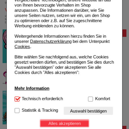
gebührenfreie Rufnummer
von Ihnen bevorzugte Verhalten im Shop
Versandkostenfrei
anzupassen. Die Informationen darüber, wie Sie
unsere Seiten nutzen, setzen wir ein, um den Shop
innerhalb Deutschlands bei einem
Mindestbestellwert von 13,99 Euro oder bei
zu optimieren oder z.B. auf Sie zugeschnittene
Einsendung eines Kassenrezeptes
Werbung einblenden zu können.
Bewertung
Weitergehende Informationen hierzu finden Sie in
unserer
Datenschutzerklärung
bei dem Unterpunkt
Cookies
.
Bitte wählen Sie nachfolgend aus, welche Cookies
gesetzt werden dürfen, und bestätigen Sie dies durch
"Auswahl bestätigen" oder akzeptieren Sie alle
Cookies durch "Alles akzeptieren":
Mehr Information
Technisch Notwendig:
Technisch erforderlich
Hierbei handelt es sich um
Komfort
Cookies, die für die Grundfunktionen unserer
Website notwendig sind (z.B. Navigation, Warenkorb,
Statistik & Tracking
Auswahl bestätigen
Kundenkonto), weshalb auf diese nicht verzichtet
werden kann.
Alles akzeptieren