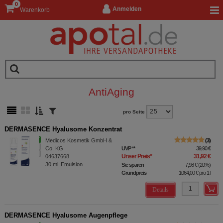
0
Anmelden
Warenkorb
AntiAging
pro Seite
DERMASENCE Hyalusome Konzentrat
Medicos Kosmetik GmbH &
3
Co. KG
UVP
**
39,90 €
Unser Preis
*
31,92 €
04637668
30
ml
Emulsion
Sie sparen
7,98 €
(
20%
)
Grundpreis
1064,00 €
pro 1 l
Details
DERMASENCE Hyalusome Augenpflege