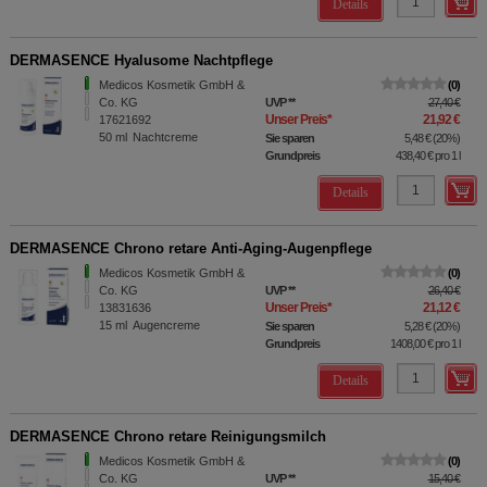
Details
DERMASENCE Hyalusome Nachtpflege
Medicos Kosmetik GmbH &
0
Co. KG
UVP
**
27,40 €
Unser Preis
*
21,92 €
17621692
50
ml
Nachtcreme
Sie sparen
5,48 €
(
20%
)
Grundpreis
438,40 €
pro 1 l
Details
DERMASENCE Chrono retare Anti-Aging-Augenpflege
Medicos Kosmetik GmbH &
0
Co. KG
UVP
**
26,40 €
Unser Preis
*
21,12 €
13831636
15
ml
Augencreme
Sie sparen
5,28 €
(
20%
)
Grundpreis
1408,00 €
pro 1 l
Details
DERMASENCE Chrono retare Reinigungsmilch
Medicos Kosmetik GmbH &
0
Co. KG
UVP
**
15,40 €