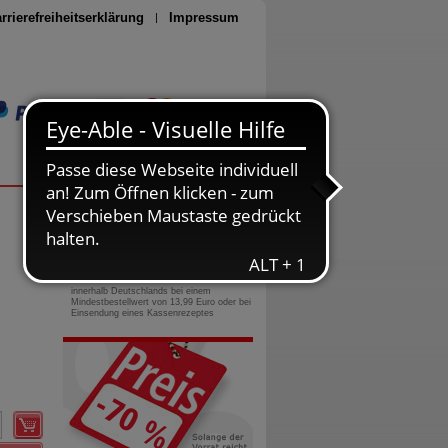
rrierefreiheitserklärung
Impressum
Seite drucken
0800-10 11 422
gebührenfreie Rufnummer
Versandkostenfrei
innerhalb Deutschlands bei einem
Mindestbestellwert von 13,99 Euro oder bei
Einsendung eines Kassenrezeptes