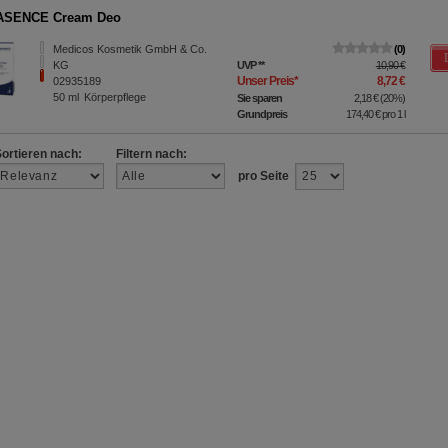
SENCE Cream Deo
Medicos Kosmetik GmbH & Co.
0
KG
UVP
**
10,90 €
Unser Preis
*
8,72 €
02935189
50
ml
Körperpflege
Sie sparen
2,18 €
(
20%
)
Grundpreis
174,40 €
pro 1 l
Sortieren nach:
Filtern nach:
pro Seite