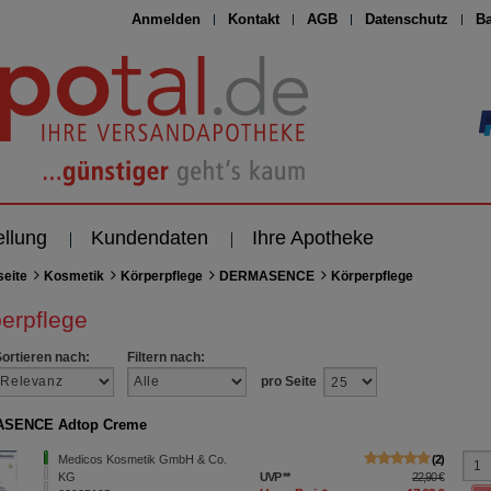
Anmelden
Kontakt
AGB
Datenschutz
Ba
ellung
Kundendaten
Ihre Apotheke
seite
Kosmetik
Körperpflege
DERMASENCE
Körperpflege
erpflege
Sortieren nach:
Filtern nach:
pro Seite
SENCE Adtop Creme
Medicos Kosmetik GmbH & Co.
2
KG
UVP
**
22,90 €