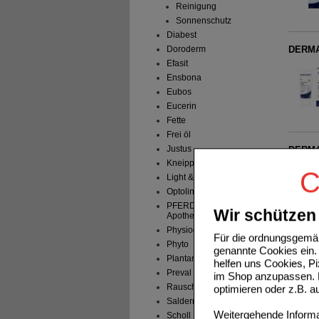
Reinigung
Sonnenschutz
Diabest
DERMAS
Doroderm
Efasit
Ensbona
Eubos
Eucerin
Fette
Frei öl
Justus
DERMAS
Kneipp
C
Light & Ease
Optolind
PFERDEMEDICSALBE
Wir schützen 
Apothekers Original
Physiogel
Für die ordnungsgemäß
Phyto
DERMA
genannte Cookies ein. 
Plantana
helfen uns Cookies, P
Preval
im Shop anzupassen. D
Rausch
optimieren oder z.B. 
Salderman
Weitergehende Informat
Scholl