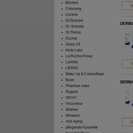
Biomed
2
Celyoung
CeraVe
Dr.Grandel
DERMA
Dr. Scheller
Dr.Theiss
Ducray
Goloy 33
Klotz Labs
La Roche-Posay
LaVolta
LIERAC
Make Up & Camouflage
Nuxe
DERMA
Pharmos natur
Rugard
VICHY
Viscontour
Widmer
Wimpern
Anti-Aging
1
pflegende Kosmetik