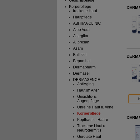
Gesichtspflege
Körperpflege
DERMA
trockene Haut
Hautpflege
ABITIMA CLINIC
Aloe Vera
Allergika
Allpresan
Asam
Ballistol
DERMA
Bepanthol
Dermapharm
Dermasel
DERMASENCE
AntiAging
Haut im Alter
Gesichts- u.
1
Augenpflege
Unreine Haut u. Akne
Körperpflege
DERMA
Kopfhaut u. Haare
Trockene Haut u.
Neurodermitis
Gerötete Haut