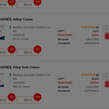
20%
20%
00 ml
500 ml
SENCE Adtop Creme
Medicos Kosmetik GmbH & Co.
1
KG
UVP
**
8,10 €
Unser Preis
*
6,25 €
02935232
50
ml
Creme
Sie sparen
1,85 €
(
23%
)
Grundpreis
125,00 €
pro 1 l
23%
23%
50 ml
250 ml
SENCE Vitop forte Creme
Medicos Kosmetik GmbH & Co.
1
KG
UVP
**
30,90 €
Unser Preis
*
24,75 €
14294620
200
ml
Creme
Sie sparen
6,15 €
(
20%
)
Grundpreis
123,75 €
pro 1 l
20%
20%
00 ml
200 ml