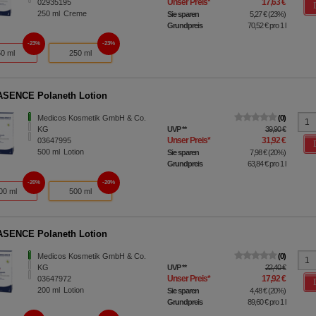
Unser Preis
*
17,63 €
02935195
250
ml
Creme
Sie sparen
5,27 €
(
23%
)
Grundpreis
70,52 €
pro 1 l
23%
23%
50 ml
250 ml
SENCE Polaneth Lotion
Medicos Kosmetik GmbH & Co.
0
KG
UVP
**
39,90 €
Unser Preis
*
31,92 €
03647995
500
ml
Lotion
Sie sparen
7,98 €
(
20%
)
Grundpreis
63,84 €
pro 1 l
20%
20%
00 ml
500 ml
SENCE Polaneth Lotion
Medicos Kosmetik GmbH & Co.
0
KG
UVP
**
22,40 €
Unser Preis
*
17,92 €
03647972
200
ml
Lotion
Sie sparen
4,48 €
(
20%
)
Grundpreis
89,60 €
pro 1 l