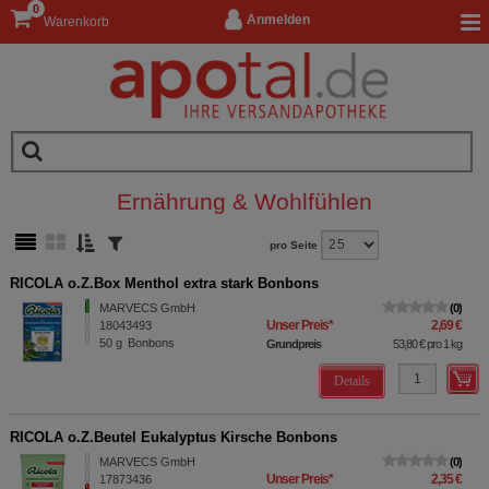
0
Anmelden
Warenkorb
Ernährung & Wohlfühlen
pro Seite
RICOLA o.Z.Box Menthol extra stark Bonbons
MARVECS GmbH
0
Unser Preis
*
2,69 €
18043493
50
g
Bonbons
Grundpreis
53,80 €
pro 1 kg
Details
RICOLA o.Z.Beutel Eukalyptus Kirsche Bonbons
MARVECS GmbH
0
Unser Preis
*
2,35 €
17873436