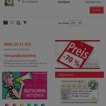
75
g
Bonbons
Grundpreis
31,33 €
pro 1 kg
Details
pro Seite
0800-10 11 422
gebührenfreie Rufnummer
Versandkostenfrei
innerhalb Deutschlands bei einem
Mindestbestellwert von 13,99 Euro oder bei
Einsendung eines Kassenrezeptes
Bewertung