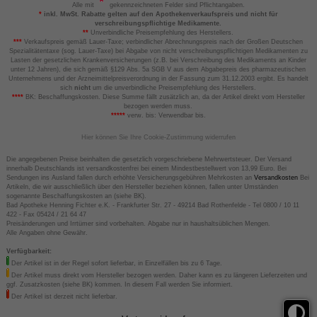
Alle mit
gekennzeichneten Felder sind Pflichtangaben.
*
inkl. MwSt. Rabatte gelten auf den Apothekenverkaufspreis und nicht für
verschreibungspflichtige Medikamente.
**
Unverbindliche Preisempfehlung des Herstellers.
***
Verkaufspreis gemäß Lauer-Taxe; verbindlicher Abrechnungspreis nach der Großen Deutschen
Spezialitätentaxe (sog. Lauer-Taxe) bei Abgabe von nicht verschreibungspflichtigen Medikamenten zu
Lasten der gesetzlichen Krankenversicherungen (z.B. bei Verschreibung des Medikaments an Kinder
unter 12 Jahren), die sich gemäß §129 Abs. 5a SGB V aus dem Abgabepreis des pharmazeutischen
Unternehmens und der Arzneimittelpreisverordnung in der Fassung zum 31.12.2003 ergibt. Es handelt
sich
nicht
um die unverbindliche Preisempfehlung des Herstellers.
****
BK: Beschaffungskosten. Diese Summe fällt zusätzlich an, da der Artikel direkt vom Hersteller
bezogen werden muss.
*****
verw. bis: Verwendbar bis.
Hier können Sie Ihre Cookie-Zustimmung widerrufen
Die angegebenen Preise beinhalten die gesetzlich vorgeschriebene Mehrwertsteuer. Der Versand
innerhalb Deutschlands ist versandkostenfrei bei einem Mindestbestellwert von 13,99 Euro. Bei
Sendungen ins Ausland fallen durch erhöhte Versicherungsgebühren Mehrkosten an
Versandkosten
Bei
Artikeln, die wir ausschließlich über den Hersteller beziehen können, fallen unter Umständen
sogenannte Beschaffungskosten an (siehe BK).
Bad Apotheke Henning Fichter e.K. - Frankfurter Str. 27 - 49214 Bad Rothenfelde - Tel 0800 / 10 11
422 - Fax 05424 / 21 64 47
Preisänderungen und Irrtümer sind vorbehalten. Abgabe nur in haushaltsüblichen Mengen.
Alle Angaben ohne Gewähr.
Verfügbarkeit:
Der Artikel ist in der Regel sofort lieferbar, in Einzelfällen bis zu 6 Tage.
Der Artikel muss direkt vom Hersteller bezogen werden. Daher kann es zu längeren Lieferzeiten und
ggf. Zusatzkosten (siehe BK) kommen. In diesem Fall werden Sie informiert.
Der Artikel ist derzeit nicht lieferbar.