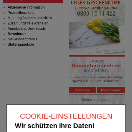
Allgemeine Information
Produktberatung
Meldung Arzneimittelrisiken
Zuzahlungsfreie Arzneien
Angebote & Downloads
Newsletter
Neukundenprämie
Stellenangebote
COOKIE-EINSTELLUNGEN
Wir schützen Ihre Daten!