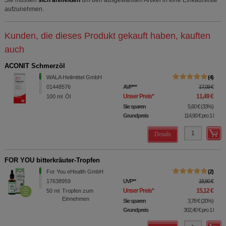
Sie müssen
sich anmelden
um den ausgewählten Artikel in eine Einkaufsliste
aufzunehmen.
Kunden, die dieses Produkt gekauft haben, kauften
auch
ACONIT Schmerzöl
WALA Heilmittel GmbH
4
01448576
AVP
***
17,09 €
Unser Preis
*
11,49 €
100
ml
Öl
Sie sparen
5,60 €
(
33%
)
Grundpreis
114,90 €
pro 1 l
Details
FOR YOU bitterkräuter-Tropfen
For You eHealth GmbH
2
17638959
UVP
**
18,90 €
Unser Preis
*
15,12 €
50
ml
Tropfen zum
Einnehmen
Sie sparen
3,78 €
(
20%
)
Grundpreis
302,40 €
pro 1 l