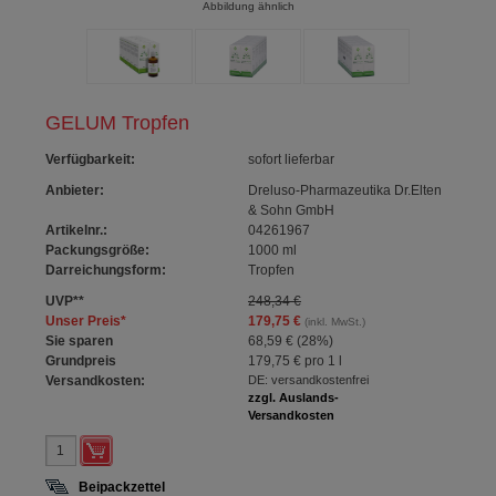
Abbildung ähnlich
GELUM Tropfen
Verfügbarkeit
:
sofort lieferbar
Anbieter:
Dreluso-Pharmazeutika Dr.Elten
& Sohn GmbH
Artikelnr.:
04261967
Packungsgröße:
1000
ml
Darreichungsform:
Tropfen
UVP
**
248,34 €
Unser Preis
*
179,75 €
(inkl. MwSt.)
Sie sparen
68,59 €
(
28%
)
Grundpreis
179,75 €
pro 1 l
Versandkosten:
DE: versandkostenfrei
zzgl. Auslands-
Versandkosten
Beipackzettel