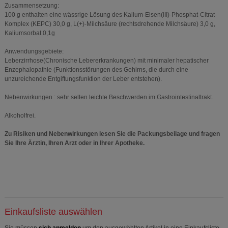
Zusammensetzung:
100 g enthalten eine wässrige Lösung des Kalium-Eisen(III)-Phosphat-Citrat-
Komplex (KEPC) 30,0 g, L(+)-Milchsäure (rechtsdrehende Milchsäure) 3,0 g,
Kaliumsorbat 0,1g
Anwendungsgebiete:
Leberzirrhose(Chronische Lebererkrankungen) mit minimaler hepatischer
Enzephalopathie (Funktionsstörungen des Gehirns, die durch eine
unzureichende Entgiftungsfunktion der Leber entstehen).
Nebenwirkungen : sehr selten leichte Beschwerden im Gastrointestinaltrakt.
Alkoholfrei.
Zu Risiken und Nebenwirkungen lesen Sie die Packungsbeilage und fragen
Sie Ihre Ärztin, Ihren Arzt oder in Ihrer Apotheke.
Einkaufsliste auswählen