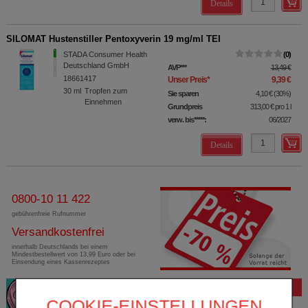
Details
SILOMAT Hustenstiller Pentoxyverin 19 mg/ml TEI
STADA Consumer Health
0
Deutschland GmbH
AVP
***
13,49 €
18661417
Unser Preis
*
9,39 €
30
ml
Tropfen zum
Sie sparen
4,10 €
(
30%
)
Einnehmen
Grundpreis
313,00 €
pro 1 l
verw. bis*****:
06/2027
Details
0800-10 11 422
gebührenfreie Rufnummer
Versandkostenfrei
innerhalb Deutschlands bei einem
Mindestbestellwert von 13,99 Euro oder bei
Einsendung eines Kassenrezeptes
Bewertung
COOKIE-EINSTELLUNGEN