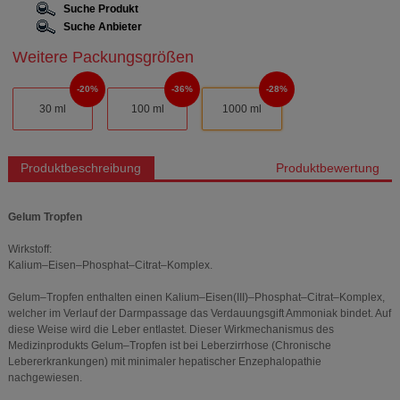
Suche Produkt
Suche Anbieter
Weitere Packungsgrößen
20%
36%
28%
30 ml
100 ml
1000 ml
Produktbeschreibung
Produktbewertung
Gelum Tropfen
Wirkstoff:
Kalium–Eisen–Phosphat–Citrat–Komplex.
Gelum–Tropfen enthalten einen Kalium–Eisen(III)–Phosphat–Citrat–Komplex,
welcher im Verlauf der Darmpassage das Verdauungsgift Ammoniak bindet. Auf
diese Weise wird die Leber entlastet. Dieser Wirkmechanismus des
Medizinprodukts Gelum–Tropfen ist bei Leberzirrhose (Chronische
Lebererkrankungen) mit minimaler hepatischer Enzephalopathie
nachgewiesen.