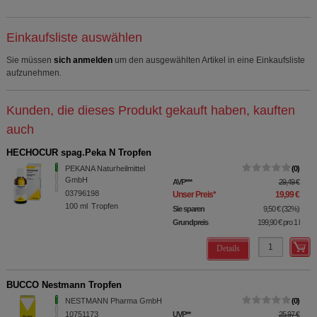
Einkaufsliste auswählen
Sie müssen
sich anmelden
um den ausgewählten Artikel in eine Einkaufsliste
aufzunehmen.
Kunden, die dieses Produkt gekauft haben, kauften
auch
HECHOCUR spag.Peka N Tropfen
PEKANA Naturheilmittel
0
GmbH
AVP
***
29,49 €
03796198
Unser Preis
*
19,99 €
100
ml
Tropfen
Sie sparen
9,50 €
(
32%
)
Grundpreis
199,90 €
pro 1 l
Details
BUCCO Nestmann Tropfen
NESTMANN Pharma GmbH
0
10751173
UVP
**
25,97 €