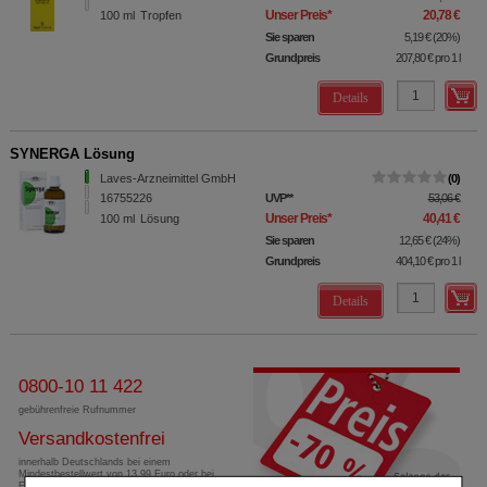
Unser Preis
*
20,78 €
100
ml
Tropfen
Sie sparen
5,19 €
(
20%
)
Grundpreis
207,80 €
pro 1 l
Details
SYNERGA Lösung
Laves-Arzneimittel GmbH
0
16755226
UVP
**
53,06 €
Unser Preis
*
40,41 €
100
ml
Lösung
Sie sparen
12,65 €
(
24%
)
Grundpreis
404,10 €
pro 1 l
Details
0800-10 11 422
gebührenfreie Rufnummer
Versandkostenfrei
innerhalb Deutschlands bei einem
Mindestbestellwert von 13,99 Euro oder bei
Einsendung eines Kassenrezeptes