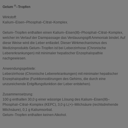
®
Gelum
–Tropfen
Wirkstoff:
Kalium–Eisen–Phosphat–Citrat–Komplex.
Gelum–Tropfen enthalten einen Kalium–Eisen(III)–Phosphat–Citrat–Komplex,
welcher im Verlauf der Darmpassage das Verdauungsgift Ammoniak bindet. Auf
diese Weise wird die Leber entlastet. Dieser Wirkmechanismus des
Medizinprodukts Gelum–Tropfen ist bei Leberzirrhose (Chronische
Lebererkrankungen) mit minimaler hepatischer Enzephalopathie
nachgewiesen.
Anwendungsgebiete:
Leberzirrhose (Chronische Lebererkrankungen) mit minimaler hepatischer
Enzephalopathie (Funktionsstörungen des Gehirns, die durch eine
unzureichende Entgiftungsfunktion der Leber entstehen).
Zusammensetzung:
100 g enthalten 30,0 g einer wässrige Lösung des Kalium–Eisen(III)–
Phosphat–Citrat–Komplex (KEPC), 3,0 g L(+)–Milchsäure (rechtsdrehende
Milchsäure), 0,1 g Kaliumsorbat.
Gelum–Tropfen enthalten keinen Alkohol.