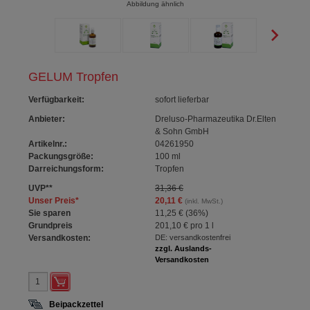
Abbildung ähnlich
GELUM Tropfen
Verfügbarkeit
:
sofort lieferbar
Anbieter:
Dreluso-Pharmazeutika Dr.Elten
& Sohn GmbH
Artikelnr.:
04261950
Packungsgröße:
100
ml
Darreichungsform:
Tropfen
UVP
**
31,36 €
Unser Preis
*
20,11 €
(inkl. MwSt.)
Sie sparen
11,25 €
(
36%
)
Grundpreis
201,10 €
pro 1 l
Versandkosten:
DE: versandkostenfrei
zzgl. Auslands-
Versandkosten
Beipackzettel