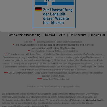
Barrierefreiheitserklärung
Kontakt
AGB
Datenschutz
Impressum
Alle mit
gekennzeichneten Felder sind Pflichtangaben.
*
inkl. MwSt. Rabatte gelten auf den Apothekenverkaufspreis und nicht für
verschreibungspflichtige Medikamente.
**
Unverbindliche Preisempfehlung des Herstellers.
***
Verkaufspreis gemäß Lauer-Taxe; verbindlicher Abrechnungspreis nach der Großen Deutschen
Spezialitätentaxe (sog. Lauer-Taxe) bei Abgabe von nicht verschreibungspflichtigen Medikamenten zu
Lasten der gesetzlichen Krankenversicherungen (z.B. bei Verschreibung des Medikaments an Kinder
unter 12 Jahren), die sich gemäß §129 Abs. 5a SGB V aus dem Abgabepreis des pharmazeutischen
Unternehmens und der Arzneimittelpreisverordnung in der Fassung zum 31.12.2003 ergibt. Es handelt
sich
nicht
um die unverbindliche Preisempfehlung des Herstellers.
****
BK: Beschaffungskosten. Diese Summe fällt zusätzlich an, da der Artikel direkt vom Hersteller
bezogen werden muss.
*****
verw. bis: Verwendbar bis.
Hier können Sie Ihre Cookie-Zustimmung widerrufen
Die angegebenen Preise beinhalten die gesetzlich vorgeschriebene Mehrwertsteuer. Der Versand
innerhalb Deutschlands ist versandkostenfrei bei einem Mindestbestellwert von 13,99 Euro. Bei
Sendungen ins Ausland fallen durch erhöhte Versicherungsgebühren Mehrkosten an
Versandkosten
Bei
Artikeln, die wir ausschließlich über den Hersteller beziehen können, fallen unter Umständen
sogenannte Beschaffungskosten an (siehe BK).