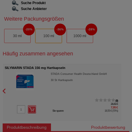
Suche Produkt
Suche Anbieter
Weitere Packungsgrößen
20%
36%
28%
30 ml
100 ml
1000 ml
Häufig zusammen angesehen
SILYMARIN STADA 156 mg Hartkapseln
STADA Consumer Health Deutschland GmbH
30
St
Hartkapseln
0
26,50 €
7,95 €
Sie sparen
18,55 €
(
70%
)
Produktbeschreibung
Produktbewertung