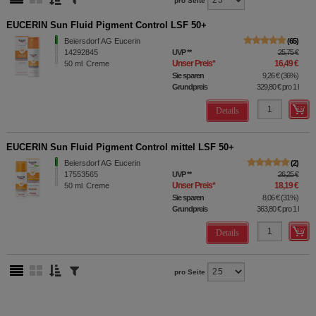
pro Seite
EUCERIN Sun Fluid Pigment Control LSF 50+
Beiersdorf AG Eucerin
65
14292845
UVP
**
25,75 €
Unser Preis
*
16,49 €
50
ml
Creme
Sie sparen
9,26 €
(
36%
)
Grundpreis
329,80 €
pro 1 l
Details
EUCERIN Sun Fluid Pigment Control mittel LSF 50+
Beiersdorf AG Eucerin
2
17553565
UVP
**
26,25 €
Unser Preis
*
18,19 €
50
ml
Creme
Sie sparen
8,06 €
(
31%
)
Grundpreis
363,80 €
pro 1 l
Details
pro Seite