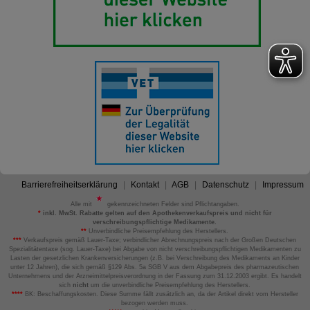
Barrierefreiheitserklärung
Kontakt
AGB
Datenschutz
Impressum
Alle mit
gekennzeichneten Felder sind Pflichtangaben.
*
inkl. MwSt. Rabatte gelten auf den Apothekenverkaufspreis und nicht für
verschreibungspflichtige Medikamente.
**
Unverbindliche Preisempfehlung des Herstellers.
***
Verkaufspreis gemäß Lauer-Taxe; verbindlicher Abrechnungspreis nach der Großen Deutschen
Spezialitätentaxe (sog. Lauer-Taxe) bei Abgabe von nicht verschreibungspflichtigen Medikamenten zu
Lasten der gesetzlichen Krankenversicherungen (z.B. bei Verschreibung des Medikaments an Kinder
unter 12 Jahren), die sich gemäß §129 Abs. 5a SGB V aus dem Abgabepreis des pharmazeutischen
Unternehmens und der Arzneimittelpreisverordnung in der Fassung zum 31.12.2003 ergibt. Es handelt
sich
nicht
um die unverbindliche Preisempfehlung des Herstellers.
****
BK: Beschaffungskosten. Diese Summe fällt zusätzlich an, da der Artikel direkt vom Hersteller
bezogen werden muss.