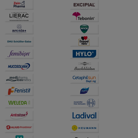
anzuzeigen und unser Partnerprogramm zu
betreiben.
Statistik & Tracking:
Hierüber lassen sich
Informationen über die Art und Weise der Nutzung
unserer Website sammeln, mit deren Hilfe wir unsere
Website weiter für Sie optimieren können, den Inhalt
auf unserer Website aber auch die Werbung auf
Drittseiten möglichst relevant für Sie zu gestalten.
Bitte beachten Sie, dass Daten hierfür teilweise an
Dritte wie z.B. Google oder soziale Medien
übertragen werden.