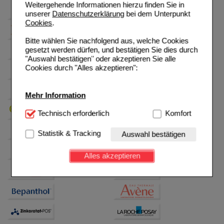
Weitergehende Informationen hierzu finden Sie in
unserer
Datenschutzerklärung
bei dem Unterpunkt
Cookies
.
Bitte wählen Sie nachfolgend aus, welche Cookies
gesetzt werden dürfen, und bestätigen Sie dies durch
"Auswahl bestätigen" oder akzeptieren Sie alle
Cookies durch "Alles akzeptieren":
Mehr Information
Technisch Notwendig:
Technisch erforderlich
Hierbei handelt es sich um
Komfort
Cookies, die für die Grundfunktionen unserer
Website notwendig sind (z.B. Navigation, Warenkorb,
Statistik & Tracking
Auswahl bestätigen
Kundenkonto), weshalb auf diese nicht verzichtet
werden kann.
Alles akzeptieren
Komfort:
Diese Cookies werden genutzt um das
Einkaufserlebnis noch ansprechender zu gestalten,
beispielsweise für die Wiedererkennung des
Besuchers oder unsere Seite an bevorzugte
Verhaltensweisen (z.B. Spracheinstellung)
anzupassen. Komfort-Cookies ermöglichen es uns
auch auf Ihre Bedürfnisse zugeschrittene Inhalte