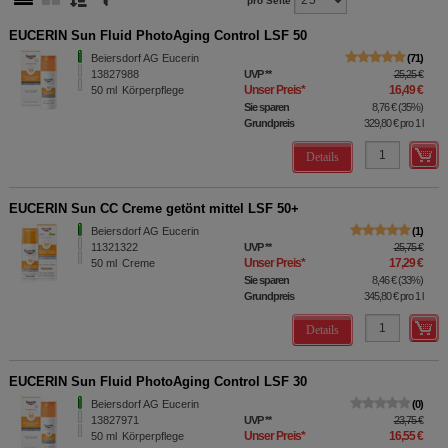
pro Seite
EUCERIN Sun Fluid PhotoAging Control LSF 50
Beiersdorf AG Eucerin
71
13827988
UVP
**
25,25 €
Unser Preis
*
16,49 €
50
ml
Körperpflege
Sie sparen
8,76 €
(
35%
)
Grundpreis
329,80 €
pro 1 l
Details
EUCERIN Sun CC Creme getönt mittel LSF 50+
Beiersdorf AG Eucerin
1
11321322
UVP
**
25,75 €
Unser Preis
*
17,29 €
50
ml
Creme
Sie sparen
8,46 €
(
33%
)
Grundpreis
345,80 €
pro 1 l
Details
EUCERIN Sun Fluid PhotoAging Control LSF 30
Beiersdorf AG Eucerin
0
13827971
UVP
**
23,75 €
Unser Preis
*
16,55 €
50
ml
Körperpflege