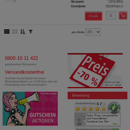
Sie sparen
7,20 €
(
30%
)
Grundpreis
331,00 €
pro 1 l
Details
pro Seite
0800-10 11 422
gebührenfreie Rufnummer
Versandkostenfrei
innerhalb Deutschlands bei einem
Mindestbestellwert von 13,99 Euro oder bei
Einsendung eines Kassenrezeptes
Bewertung