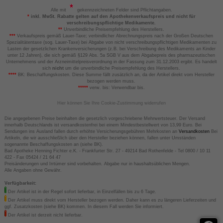
Alle mit
gekennzeichneten Felder sind Pflichtangaben.
*
inkl. MwSt. Rabatte gelten auf den Apothekenverkaufspreis und nicht für
verschreibungspflichtige Medikamente.
**
Unverbindliche Preisempfehlung des Herstellers.
***
Verkaufspreis gemäß Lauer-Taxe; verbindlicher Abrechnungspreis nach der Großen Deutschen
Spezialitätentaxe (sog. Lauer-Taxe) bei Abgabe von nicht verschreibungspflichtigen Medikamenten zu
Lasten der gesetzlichen Krankenversicherungen (z.B. bei Verschreibung des Medikaments an Kinder
unter 12 Jahren), die sich gemäß §129 Abs. 5a SGB V aus dem Abgabepreis des pharmazeutischen
Unternehmens und der Arzneimittelpreisverordnung in der Fassung zum 31.12.2003 ergibt. Es handelt
sich
nicht
um die unverbindliche Preisempfehlung des Herstellers.
****
BK: Beschaffungskosten. Diese Summe fällt zusätzlich an, da der Artikel direkt vom Hersteller
bezogen werden muss.
*****
verw. bis: Verwendbar bis.
Hier können Sie Ihre Cookie-Zustimmung widerrufen
Die angegebenen Preise beinhalten die gesetzlich vorgeschriebene Mehrwertsteuer. Der Versand
innerhalb Deutschlands ist versandkostenfrei bei einem Mindestbestellwert von 13,99 Euro. Bei
Sendungen ins Ausland fallen durch erhöhte Versicherungsgebühren Mehrkosten an
Versandkosten
Bei
Artikeln, die wir ausschließlich über den Hersteller beziehen können, fallen unter Umständen
sogenannte Beschaffungskosten an (siehe BK).
Bad Apotheke Henning Fichter e.K. - Frankfurter Str. 27 - 49214 Bad Rothenfelde - Tel 0800 / 10 11
422 - Fax 05424 / 21 64 47
Preisänderungen und Irrtümer sind vorbehalten. Abgabe nur in haushaltsüblichen Mengen.
Alle Angaben ohne Gewähr.
Verfügbarkeit:
Der Artikel ist in der Regel sofort lieferbar, in Einzelfällen bis zu 6 Tage.
Der Artikel muss direkt vom Hersteller bezogen werden. Daher kann es zu längeren Lieferzeiten und
ggf. Zusatzkosten (siehe BK) kommen. In diesem Fall werden Sie informiert.
Der Artikel ist derzeit nicht lieferbar.